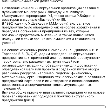
внешнеэкономической деятельности.
Появление концепции виртуальной организации связано с
публикацией монографии У.Дэвидоу и М.Мэлоуна
«Виртуальная корпорация» [4], также статьи Р.Байрна и
соавторов в журнале «Бизнес-Уик» [5].
В 1992 году (по У.Дэвидоу и М.Мэлоуну) виртуальное
предприятие было определено как наиболее эффективная и
передовая организация предприятия из тех, которые
возможно представить мысленно, а также являющаяся
наилучшей с точки зрения экономических и технических
условий.
На основе изученных работ Шемелина В.К., Дятлова C.В. и
Тарасова В.Б. [6, 7, 8], дадим определение виртуального
предприятия как временной или постоянной совокупности
территориально разделенных групп людей или
организационных единиц, объединенных для достижения
определенной цели или проекта и созданной путем отбора
различных ресурсов, например, людских, финансовых,
материальных, организационно-технологических, с различных
предприятий-партнеров и их интеграции с использованием
современных информационно-телекоммуникационных
технологий.
Выявим общие признаки виртуального предприятия на основе
проанализированных подходов к понятию виртуального
предприятия (рис.1).