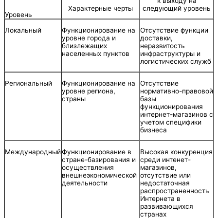
к выходу на
Характерные черты
следующий уровень
Уровень
Локальный
Функционирование на
Отсутствие функции
уровне города и
доставки,
близлежащих
неразвитость
населенных пунктов
инфраструктуры и
логистических служб
Региональный
Функционирование на
Отсутствие
уровне региона,
нормативно-правовой
страны
базы
функционирования
интернет-магазинов с
учетом специфики
бизнеса
Международный
Функционирование в
Высокая конкуренция
стране-базирования и
среди интенет-
осуществления
магазинов,
внешнеэкономической
отсутствие или
деятельности
недостаточная
распространенность
Интернета в
развивающихся
странах