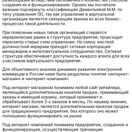
разнообразия вследствие бесконечного количества способов
создания их и функционирования. Однако мы посчитали
важным подчеркнуть классификацию Дементьевой М.М. по
типу управления [9], так как управление в виртуальной
организации является связующим звеном во всех бизнес-
процессах такой деятельности.
При появлении новых типов организаций стирается
иерархические рамки в структуре предприятия, происходит
пересмотр старых схем управления. На смену жесткой
должностной иерархии приходят сетевая корпорация
менеджеров и интеллектуальное сотрудничество. Сетевая
структура обеспечивает доступность каждого агента для всех
участников виртуального предприятия.
Для объективного анализа динамики развития электронной
коммерции в России нами были разделены понятия «интернет-
магазин» и «интернет-компания».
Под интернет-магазином понимаем любой сайт ритейлера,
являющийся дополнительным каналом продаж, принимающий
заказы и имеющий корзину, который принимает и
обрабатывает более 2-х заказов в месяц. По нашему мнению,
интернет-магазин, является дополнительным каналом продаж
для традиционного предприятия, без которого оно может
полноценно функционировать на рынке.
Под интернет-компанией понимаем предприятие, созданное и
функционирующее, осуществляющее транзакции