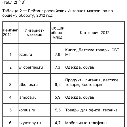
(табл.2) [13].
Таблица 2 — Рейтинг российских Интернет-магазинов по
общему обороту, 2012 год
Общий
Рейтинг
Интернет-
оборот,
Категория 2012
2012
магазин
млрд
Книги, Детские товары, ЭБТ,
1
ozon.ru
7,6
МТ
2
wildberries.ru
7,3
Одежда, обувь
Продукты питания, детские
3
utkonos.ru
6,2
товары, Зоотовары
4
lamoda.ru
5,9
Одежда, обувь
5
komus.ru
5,5
Товары для офиса, техника
6
svyasnoy.ru
4,7
Мобильные телефоны