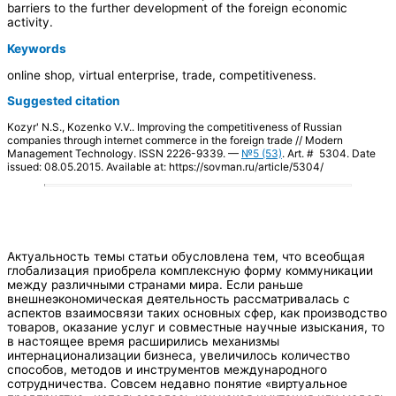
barriers to the further development of the foreign economic
activity.
Keywords
online shop, virtual enterprise, trade, competitiveness.
Suggested citation
Kozyr' N.S., Kozenko V.V.. Improving the competitiveness of Russian
companies through internet commerce in the foreign trade // Modern
Management Technology. ISSN 2226-9339. —
№5 (53)
. Art. # 5304. Date
issued: 08.05.2015. Available at: https://sovman.ru/article/5304/
Актуальность темы статьи обусловлена тем, что всеобщая
глобализация приобрела комплексную форму коммуникации
между различными странами мира. Если раньше
внешнеэкономическая деятельность рассматривалась с
аспектов взаимосвязи таких основных сфер, как производство
товаров, оказание услуг и совместные научные изыскания, то
в настоящее время расширились механизмы
интернационализации бизнеса, увеличилось количество
способов, методов и инструментов международного
сотрудничества. Совсем недавно понятие «виртуальное