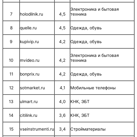
Электроника и бытовая
7
holodilnik.ru
4,5
техника
8
quelle.ru
4,5
Одежда, обувь
9
kupivip.ru
4,2
Одежда, обувь
Электроника и бытовая
10
mvideo.ru
4,2
техника
11
bonprix.ru
4,2
Одежда, обувь
12
sotmarket.ru
4,1
Мобильные телефоны
13
ulmart.ru
4,0
КНК, ЭБТ
14
citilink.ru
3,6
КНК, ЭБТ
15
vseinstrumenti.ru
3,4
Стройматериалы