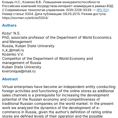
Козырь Н.С., Козенко В.В.. Повышение конкурентоспособности
Российских компаний посредством интернет-коммерции в рамках ВЭД
// Современные технологии управления. ISSN 2226-9339. —
№5 (53)
.
Номер статьи: 5304. Дата публикации: 08.05.2015. Режим доступа:
https://sovman.ru/article/5304/
Authors
Kozyr' N.S.
PhD, associate professor of the Department of World Economics
and Management
Russia, Kuban State University
n_k_@mail.ru
Kozenko V.V.
Competitor of the Department of World Economy and
management of Russia
Kuban State University
kveronique@mail.ru
Abstract
Virtual enterprises have become an independent entity conducting
foreign activities and functioning of the online stores as additional
sales channels is a prerequisite for increasing the development
potential of the Russian economy and competitiveness of
traditional Russian companies on the world market. In the present
work we analyzed the dynamics of the development of e-
commerce in Russia, given the author's definition of rating online
stores are defined levels of their operation and the possible