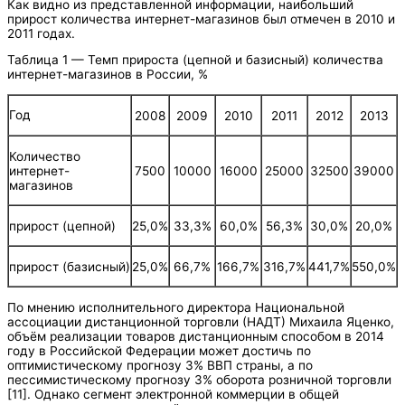
Как видно из представленной информации, наибольший
прирост количества интернет-магазинов был отмечен в 2010 и
2011 годах.
Таблица 1 — Темп прироста (цепной и базисный) количества
интернет-магазинов в России, %
Год
2008
2009
2010
2011
2012
2013
Количество
интернет-
7500
10000
16000
25000
32500
39000
магазинов
прирост (цепной)
25,0%
33,3%
60,0%
56,3%
30,0%
20,0%
прирост (базисный)
25,0%
66,7%
166,7%
316,7%
441,7%
550,0%
По мнению исполнительного директора Национальной
ассоциации дистанционной торговли (НАДТ) Михаила Яценко,
объём реализации товаров дистанционным способом в 2014
году в Российской Федерации может достичь по
оптимистическому прогнозу 3% ВВП страны, а по
пессимистическому прогнозу 3% оборота розничной торговли
[11]. Однако сегмент электронной коммерции в общей