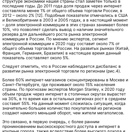
структуре экономики нашей страны стал заметен только в
последние годы. До 2011 года доля продаж через интернет
составляла менее 1% от общего объема торговли России, в
2012 – около 2% [12]. Подобные показатели отмечались в США
и Великобритании в 2003 и 2005 годах, а в настоящий момент
– доля электронной коммерции в этих странах занимает более
10%, что позволяет сделать вывод о наличии значительного
резерва для дальнейшего роста рынка электронной
коммерции в России. По мнению экспертов, сегмент
электронной коммерции к 2020 году составит около 7% от
общего объема торговли в России. На развитых рынках (Китай,
Франция, Германия, Бразилия) в настоящее время данный
показатель составляет около 5%.
Следует отметить, что в России наблюдается дисбаланс в
развитии рынка электронной торговли по регионам (риc.4).
Более 60% интернет-магазинов сконцентрированы в Москве и
Санкт-Петербурге, где проживают около 15% населения
страны. По прогнозам экспертов Morgan Stanley, к 2020 году
объем продаж через интернет в столичных округах вырастет
на 30%, в то время как в остальных регионах рост в среднем
составит 55%. На данный момент сложилась ситуация, когда
значительно большее количество покупателей из регионов
создают намного меньший оборот, чем жители мегаполисов.
Это связано, в первую очередь, с более ранним
проникновением высокоскоростного доступа в интернет в
крупные города, также вследствие более высокого дохода и