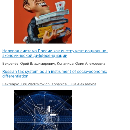
Наловая система России как инструмент социально-
экономической дифференциации
Бекренёв Юрий Владимирович, Копаница Юлия Алексеевна
Russian tax system as an instrument of socio-economic
differentiation
Bekrenjov Jurij Vladimirovich, Kopanica Julija Alekseevna