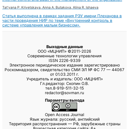
Tat'yana P. Krivetskaya, Anna A. Butakova, Alina R. Ishaeva
Статья выполнена в рамках задания РЭУ имени Плеханова в
части проведения НИР по теме «Внутренний контроль в
системе управления малым бизнесом».
Выходные данные
ООО «МЦНИП» ©2011-2026
Современные технологии управления
ISSN 2226-9339
Электронное периодическое издание зарегистрировано
Роскомнадзором, свидетельство СМИ ЭЛ № ФС 77 — 44067
от 01.03.2011 г.
Учредитель и издатель: ООО «МЦНИП»
Гл.редактор: Скопин О.В.
тел.8-919-511-32-15
redactor@sovman.ru
Параметры выхода
Open Access Journal
Язык журнала: русский, английский
Территория распространения — РФ, зарубежные страны
Возрастная категория сайта: 6+