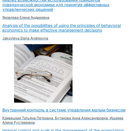
поведенческой экономики для принятия эффективных
управленческих решений
Яковлева Елена Андреевна
Analysis of the possibilities of using the principles of behavioral
economics to make effective management decisions
Jakovleva Elena Andreevna
Внутренний контроль в системе управления малым бизнесом
Кривецкая Татьяна Петровна, Бутакова Анна Александровна, Ишаева
Алина Рустемовна
Internal control and audit in the management of the organization