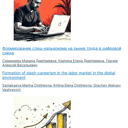
Формирование слеш-карьеризма на рынке труда в цифровой
среде
Самакаева Марина Дмитриевна, Критина Елена Дмитриевна, Грачев
Алексей Васильевич
Formation of slash-careerism in the labor market in the digital
environment
Samakaeva Marina Dmitrievna, Kritina Elena Dmitrievna, Grachev Aleksey
Vasilyevich