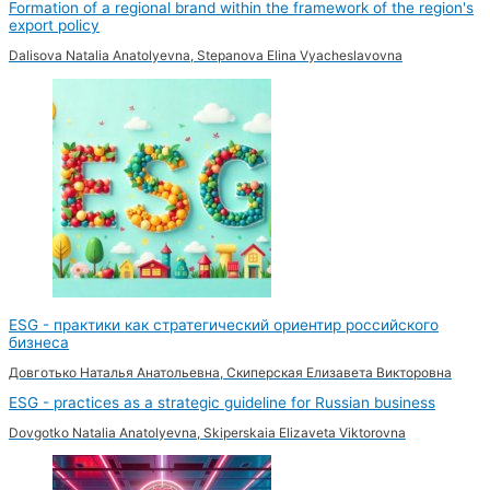
Formation of a regional brand within the framework of the region's
export policy
Dalisova Natalia Anatolyevna, Stepanova Elina Vyacheslavovna
ESG - практики как стратегический ориентир российского
бизнеса
Довготько Наталья Анатольевна, Скиперская Елизавета Викторовна
ESG - practices as a strategic guideline for Russian business
Dovgotko Natalia Anatolyevna, Skiperskaia Elizaveta Viktorovna