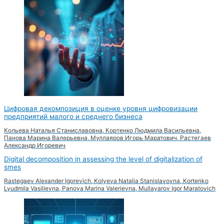
Цифровая декомпозиция в оценке уровня цифровизации
предприятий малого и среднего бизнеса
Кольева Наталья Станиславовна, Кортенко Людмила Васильевна,
Панова Марина Валерьевна, Муллаяров Игорь Маратович, Растегаев
Александр Игоревич
Digital decomposition in assessing the level of digitalization of
smes
Rastegaev Alexander Igorevich, Kolyeva Natalia Stanislavovna, Kortenko
Lyudmila Vasilievna, Panova Marina Valerievna, Mullayarov Igor Maratovich