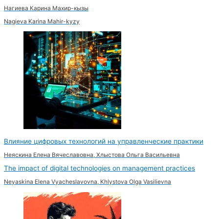
Нагиева Карина Махир-кызы
Nagieva Karina Mahir-kyzy
Влияние цифровых технологий на управленческие практики
Неяскина Елена Вячеславовна, Хлыстова Ольга Васильевна
The impact of digital technologies on management practices
Neyaskina Elena Vyacheslavovna, Khlystova Olga Vasilievna