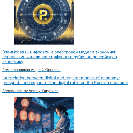
Взаимосвязь цифровой и реестровой модели экономики:
перспективы и влияние цифрового рубля на российскую
экономику
Ремесленников Андрей Юрьевич
Interrelation between digital and register models of economy:
prospects and impact of the digital ruble on the Russian economy
Remeslennikov Andrey Yuryevich