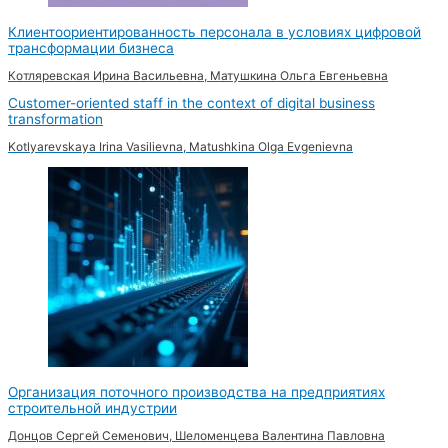
Клиентоориентированность персонала в условиях цифровой
трансформации бизнеса
Котляревская Ирина Васильевна, Матушкина Ольга Евгеньевна
Customer-oriented staff in the context of digital business
transformation
Kotlyarevskaya Irina Vasilievna, Matushkina Olga Evgenievna
Организация поточного производства на предприятиях
строительной индустрии
Донцов Сергей Семенович, Шеломенцева Валентина Павловна