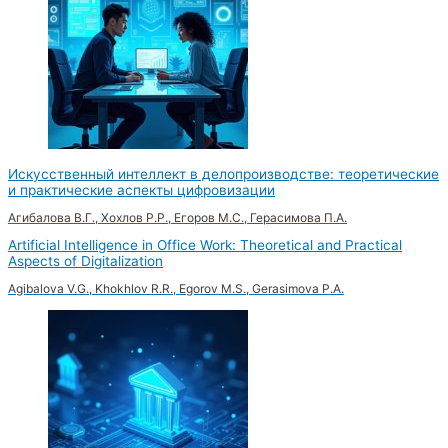
Искусственный интеллект в делопроизводстве: теоретические
и практические аспекты цифровизации
Агибалова В.Г., Хохлов Р.Р., Егоров М.С., Герасимова П.А.
Artificial Intelligence in Office Work: Theoretical and Practical
Aspects of Digitalization
Agibalova V.G., Khokhlov R.R., Egorov M.S., Gerasimova P.A.