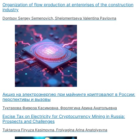
Organization of flow production at enterprises of the construction
industry
Dontsov Sergey Semenovich, Shelomentseva Valentina Pavlovna
Акциз на электроэнергию при майнинге криптовалют в России:
перспективы и вызовы
Туктарова Фирюза Касимовна, Фролягина Арина Анатольевна
Excise Tax on Electricity for Cryptocurrency Mining in Russia:
Prospects and Challenges
Tuktarova Firyuza Kasimovna, Frolyagina Arina Anatolyevna