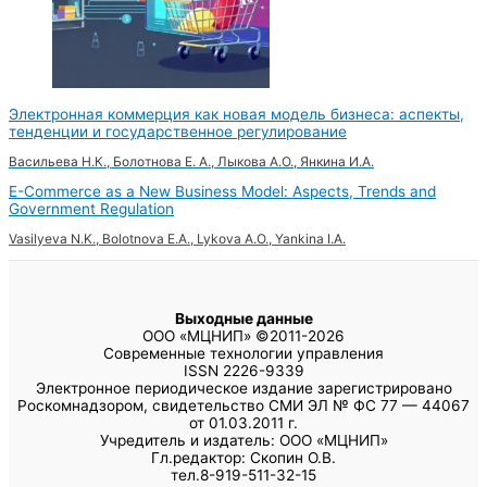
Электронная коммерция как новая модель бизнеса: аспекты,
тенденции и государственное регулирование
Васильева Н.К., Болотнова Е. А., Лыкова А.О., Янкина И.А.
E-Commerce as a New Business Model: Aspects, Trends and
Government Regulation
Vasilyeva N.K., Bolotnova E.A., Lykova A.O., Yankina I.A.
Выходные данные
ООО «МЦНИП» ©2011-2026
Современные технологии управления
ISSN 2226-9339
Электронное периодическое издание зарегистрировано
Роскомнадзором, свидетельство СМИ ЭЛ № ФС 77 — 44067
от 01.03.2011 г.
Учредитель и издатель: ООО «МЦНИП»
Гл.редактор: Скопин О.В.
тел.8-919-511-32-15