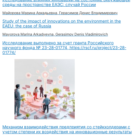
среды на пространстве ЕАЭС: случай России
Майорова Марина Аркадьевна, Герасимов Денис Владимирович
Study of the impact of innovations on the environment in the
EAEU: the case of Russia
Mayorova Marina Arkadyevna, Gerasimov Denis Vladimirovich
Исследование выполнено за счет гранта Российского
научного фонда № 23-28-01774, https://rscf.ru/project/23-28-
01774/
Механизм взаимодействия предприятия со стейкхолдерами с
учетом степени их воздействия на инновационные результаты