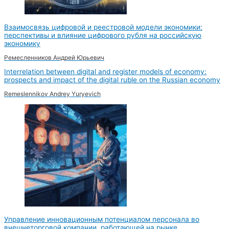
Взаимосвязь цифровой и реестровой модели экономики:
перспективы и влияние цифрового рубля на российскую
экономику
Ремесленников Андрей Юрьевич
Interrelation between digital and register models of economy:
prospects and impact of the digital ruble on the Russian economy
Remeslennikov Andrey Yuryevich
Управление инновационным потенциалом персонала во
внешнеторговой компании, работающей на рынке