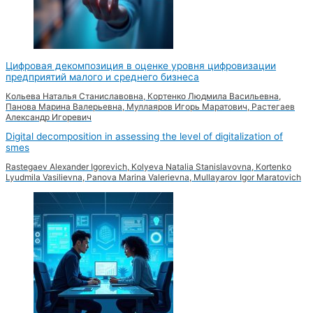
Цифровая декомпозиция в оценке уровня цифровизации
предприятий малого и среднего бизнеса
Кольева Наталья Станиславовна, Кортенко Людмила Васильевна,
Панова Марина Валерьевна, Муллаяров Игорь Маратович, Растегаев
Александр Игоревич
Digital decomposition in assessing the level of digitalization of
smes
Rastegaev Alexander Igorevich, Kolyeva Natalia Stanislavovna, Kortenko
Lyudmila Vasilievna, Panova Marina Valerievna, Mullayarov Igor Maratovich