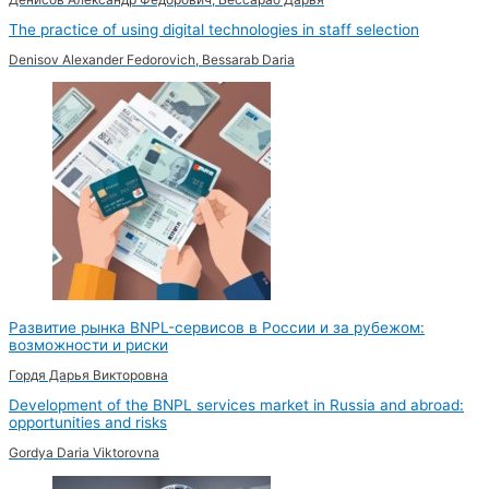
The practice of using digital technologies in staff selection
Denisov Alexander Fedorovich, Bessarab Daria
Развитие рынка BNPL-сервисов в России и за рубежом:
возможности и риски
Гордя Дарья Викторовна
Development of the BNPL services market in Russia and abroad:
opportunities and risks
Gordya Daria Viktorovna