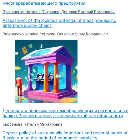
мясоперерабатывающего предприятия
Прокопенко Наталья Петровна, Доценко Виталий Романович
Assessment of the logistics potential of meat processing
enterprise supply chains
Prokopenko Natalya Petrovna, Dotsenko Vitaly Romanovich
Депозитная политика системообразующих и региональных
банков России в период экономической нестабильности
Кирсанова Наталья Михайловна
Deposit policy of systemically important and regional banks of
Russia during the period of economic instability