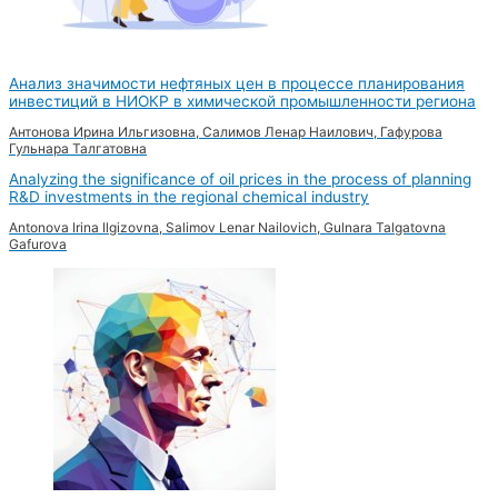
Анализ значимости нефтяных цен в процессе планирования
инвестиций в НИОКР в химической промышленности региона
Антонова Ирина Ильгизовна, Салимов Ленар Наилович, Гафурова
Гульнара Талгатовна
Analyzing the significance of oil prices in the process of planning
R&D investments in the regional chemical industry
Antonova Irina Ilgizovna, Salimov Lenar Nailovich, Gulnara Talgatovna
Gafurova