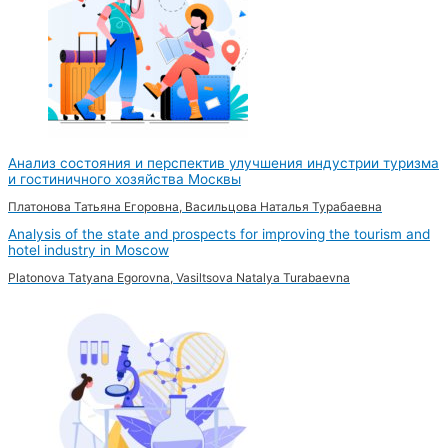
Анализ состояния и перспектив улучшения индустрии туризма
и гостиничного хозяйства Москвы
Платонова Татьяна Егоровна, Васильцова Наталья Турабаевна
Analysis of the state and prospects for improving the tourism and
hotel industry in Moscow
Platonova Tatyana Egorovna, Vasiltsova Natalya Turabaevna