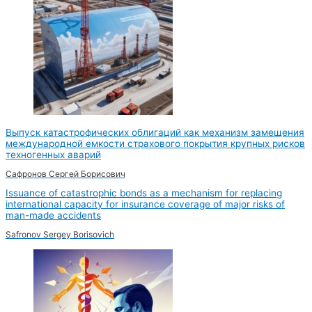
Выпуск катастрофических облигаций как механизм замещения
международной емкости страхового покрытия крупных рисков
техногенных аварий
Сафронов Сергей Борисович
Issuance of catastrophic bonds as a mechanism for replacing
international capacity for insurance coverage of major risks of
man-made accidents
Safronov Sergey Borisovich