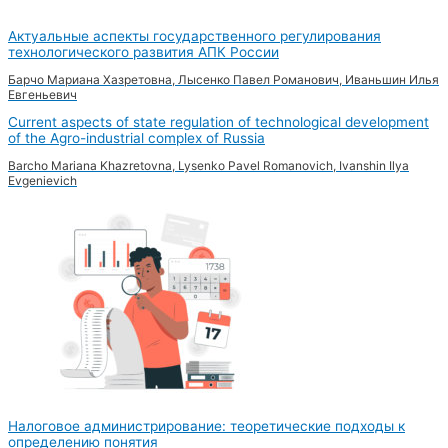
Актуальные аспекты государственного регулирования
технологического развития АПК России
Барчо Мариана Хазретовна, Лысенко Павел Романович, Иваньшин Илья
Евгеньевич
Current aspects of state regulation of technological development
of the Agro-industrial complex of Russia
Barcho Mariana Khazretovna, Lysenko Pavel Romanovich, Ivanshin Ilya
Evgenievich
Налоговое администрирование: теоретические подходы к
определению понятия