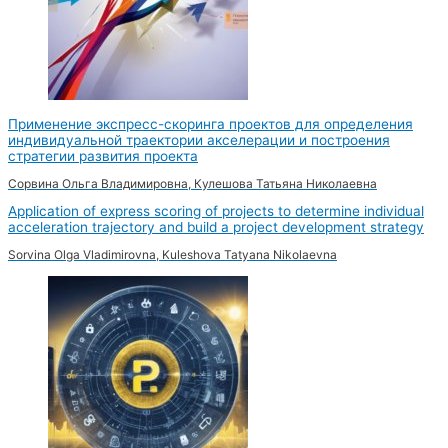
Применение экспресс-скоринга проектов для определения
индивидуальной траектории акселерации и построения
стратегии развития проекта
Сорвина Ольга Владимировна, Кулешова Татьяна Николаевна
Application of express scoring of projects to determine individual
acceleration trajectory and build a project development strategy
Sorvina Olga Vladimirovna, Kuleshova Tatyana Nikolaevna