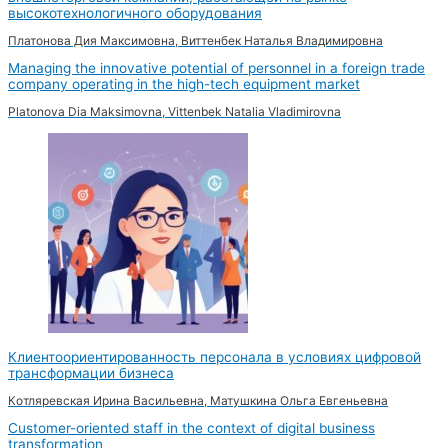
высокотехнологичного оборудования
Платонова Дия Максимовна, Виттенбек Наталья Владимировна
Managing the innovative potential of personnel in a foreign trade
company operating in the high-tech equipment market
Platonova Dia Maksimovna, Vittenbek Natalia Vladimirovna
Клиентоориентированность персонала в условиях цифровой
трансформации бизнеса
Котляревская Ирина Васильевна, Матушкина Ольга Евгеньевна
Customer-oriented staff in the context of digital business
transformation