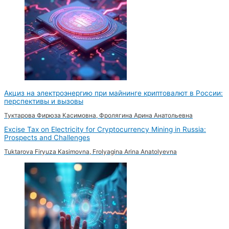
Акциз на электроэнергию при майнинге криптовалют в России:
перспективы и вызовы
Туктарова Фирюза Касимовна, Фролягина Арина Анатольевна
Excise Tax on Electricity for Cryptocurrency Mining in Russia:
Prospects and Challenges
Tuktarova Firyuza Kasimovna, Frolyagina Arina Anatolyevna