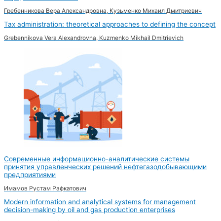
Гребенникова Вера Александровна, Кузьменко Михаил Дмитриевич
Tax administration: theoretical approaches to defining the concept
Grebennikova Vera Alexandrovna, Kuzmenko Mikhail Dmitrievich
Современные информационно-аналитические системы
принятия управленческих решений нефтегазодобывающими
предприятиями
Имамов Рустам Рафкатович
Modern information and analytical systems for management
decision-making by oil and gas production enterprises