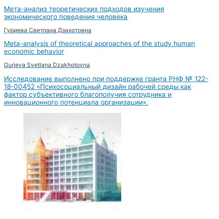
Мета-анализ теоретических подходов изучения
экономического поведения человека
Гуриева Светлана Дзахотовна
Meta-analysis of theoretical approaches of the study human
economic behavior
Gurieva Svetlana Dzakhotovna
Исследование выполнено при поддержке гранта РНФ № 122-
18-00452 «Психосоциальный дизайн рабочей среды как
фактор субъективного благополучия сотрудника и
инновационного потенциала организации».