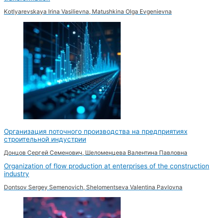
Kotlyarevskaya Irina Vasilievna, Matushkina Olga Evgenievna
Организация поточного производства на предприятиях
строительной индустрии
Донцов Сергей Семенович, Шеломенцева Валентина Павловна
Organization of flow production at enterprises of the construction
industry
Dontsov Sergey Semenovich, Shelomentseva Valentina Pavlovna