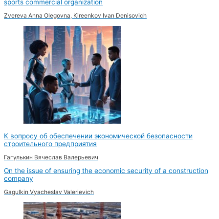
sports commercial organization
Zvereva Anna Olegovna, Kireenkov Ivan Denisovich
К вопросу об обеспечении экономической безопасности
строительного предприятия
Гагулькин Вячеслав Валерьевич
On the issue of ensuring the economic security of a construction
company
Gagulkin Vyacheslav Valerievich