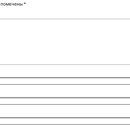
я помечены
*