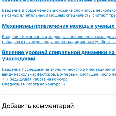
Введение В современной экономике сложилось несколько 
из самых влиятельных и мощных специалисты считают тре
Механизмы привлечения молодых ученых в
Введение Исторически, подходы к привлечению молодежи 
попадала в научную среду через традиционные учебные зав
Влияние уровней спиральной динамики н
учреждений
Введение Исследование экономического и инновационного
ввиду нескольких факторов. Во-первых, растущее число ча
←
Предыдущая Работа на конкурс
Следующая Работа на конкурс
→
Добавить комментарий