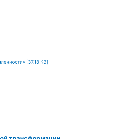
ленности» [37.18 KB]
кой трансформации