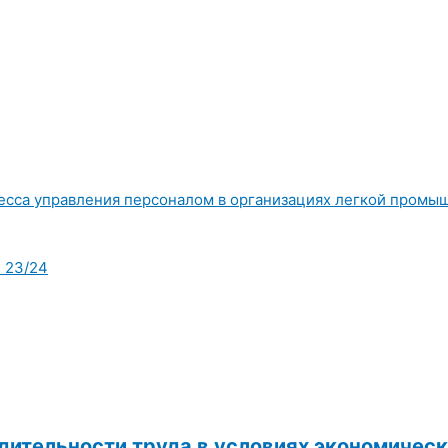
есса управления персоналом в организациях легкой промыш
 23/24
дительности труда в условиях экономичес