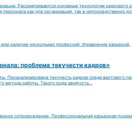
изации. Рассматриваются основные технологии кадрового р
 персонала как для организации, так и непосредственно для
 или наличие нескольких профессий. Управление карьерой.
сонала: проблема текучести кадров»
ты. Проанализирована текучесть кадров среди вахтового пе
 метода работы. Такого рода занятость...
рьерное сопровождение. Профессиональная карьерная подде