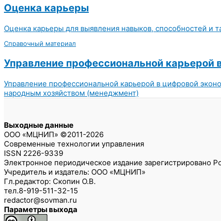
Оценка карьеры
Оценка карьеры для выявления навыков, способностей и т
Справочный материал
Управление профессиональной карьерой 
Управление профессиональной карьерой в цифровой эконом
народным хозяйством (менеджмент)
Выходные данные
ООО «МЦНИП» ©2011-2026
Современные технологии управления
ISSN 2226-9339
Электронное периодическое издание зарегистрировано Ро
Учредитель и издатель: ООО «МЦНИП»
Гл.редактор: Скопин О.В.
тел.8-919-511-32-15
redactor@sovman.ru
Параметры выхода