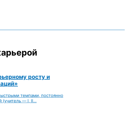
карьерой
рьерному росту и
заций»
быстрыми темпами, постоянно
читель — I, II...