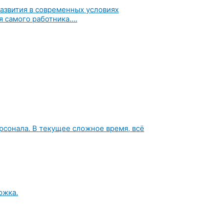
азвития в современных условиях
 самого работника....
рсонала. В текущее сложное время, всё
ржка.