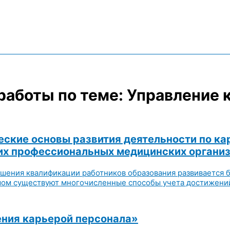
работы по теме: Управление 
еские основы развития деятельности по ка
их профессиональных медицинских органи
шения квалификации работников образования развивается 
ом существуют многочисленные способы учета достижений (у
ения карьерой персонала»