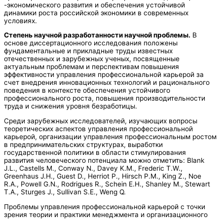
-экономического развития и обеспечения устойчивой
динамики роста российской экономики в современных
условиях.
Степень научной разработанности научной проблемы.
В
основе диссертационного исследования положены
фундаментальные и прикладные труды известных
отечественных и зарубежных ученых, посвященные
актуальным проблемам и перспективам повышения
эффективности управления профессиональной карьерой за
счет внедрения инновационных технологий и рационального
поведения в контексте обеспечения устойчивого
профессионального роста, повышения производительности
труда и снижения уровня безработицы.
Среди зарубежных исследователей, изучающих вопросы
теоретических аспектов управления профессиональной
карьерой, организации управления профессиональным ростом
в предпринимательских структурах, выработки
государственной политики в области стимулирования
развития человеческого потенциала можно отметить: Blank
J.L., Castells M., Conway N., Davey K.M., Frederic T.W.,
Greenhaus J.H., Guest D., Herriot P., Hirsch P.M., King Z., Noe
R.A., Powell G.N., Rodrigues R., Schein E.H., Shanley M., Stewart
T.A., Sturges J., Sullivan S.E., Weng Q.
Проблемы управления профессиональной карьерой с точки
зрения теории и практики менеджмента и организационного