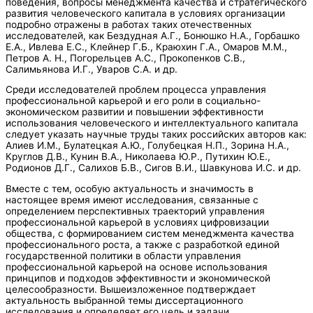
поведения, вопросы менеджмента качества и стратегического
развития человеческого капитала в условиях организации
подробно отражены в работах таких отечественных
исследователей, как Бездудная А.Г., Бонюшко Н.А., Горбашко
Е.А., Ивлева Е.С., Клейнер Г.Б., Краюхин Г.А., Омаров М.М.,
Петров А. Н., Погорельцев А.С., Прокопенков С.В.,
Салимьянова И.Г., Уваров С.А. и др.
Среди исследователей проблем процесса управления
профессиональной карьерой и его роли в социально-
экономическом развитии и повышении эффективности
использования человеческого и интеллектуального капитала
следует указать научные труды таких российских авторов как:
Алиев И.М., Булатецкая А.Ю., Голубецкая Н.П., Зорина Н.А.,
Круглов Д.В., Кунин В.А., Николаева Ю.Р., Путихин Ю.Е.,
Родионов Д.Г., Салихов Б.В., Сигов В.И., Шавкунова И.С. и др.
Вместе с тем, особую актуальность и значимость в
настоящее время имеют исследования, связанные с
определением перспективных траекторий управления
профессиональной карьерой в условиях цифровизации
общества, с формированием систем менеджмента качества
профессионального роста, а также с разработкой единой
государственной политики в области управления
профессиональной карьерой на основе использования
принципов и подходов эффективности и экономической
целесообразности. Вышеизложенное подтверждает
актуальность выбранной темы диссертационного
исследования и определяет его цель и задачи.