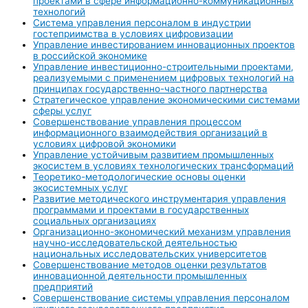
проектами в сфере информационно-коммуникационных
технологий
Система управления персоналом в индустрии
гостеприимства в условиях цифровизации
Управление инвестированием инновационных проектов
в российской экономике
Управление инвестиционно-строительными проектами,
реализуемыми с применением цифровых технологий на
принципах государственно-частного партнерства
Стратегическое управление экономическими системами
сферы услуг
Совершенствование управления процессом
информационного взаимодействия организаций в
условиях цифровой экономики
Управление устойчивым развитием промышленных
экосистем в условиях технологических трансформаций
Теоретико-методологические основы оценки
экосистемных услуг
Развитие методического инструментария управления
программами и проектами в государственных
социальных организациях
Организационно-экономический механизм управления
научно-исследовательской деятельностью
национальных исследовательских университетов
Совершенствование методов оценки результатов
инновационной деятельности промышленных
предприятий
Совершенствование системы управления персоналом