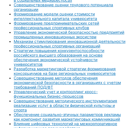
в социальных медиаресурсах
Совершенствование оценки трудового потенциала
организации
Формирование модели оценки стоимости
интеллектуального капитала университета
Формирование предпринимательских сетей
профессиональных спортивных клубов
Управление экономической безопасностью предприятий
промышленных инновационных экосистем
Механизм стимулирования инновационной деятельности
профессиональных спортивных организаций
Стратегии повышения конкурентоспособности
российского высшего образования на основе
обеспечения экономической устойчивости
университетов
Разработка маркетинговой стратегии формирования
консорциумов на базе региональных университетов
Совершенствование методов обеспечения
экономической безопасности в организациях с учетом
требований ПОД/ФТ
Управленческий учет и контроллинг кросс-
функциональных бизнес-процессов
Совершенствование методического инструментария
реализации услуг в области физической культуры и
спорта
Обеспечение социально-этичных параметров рекламы
как компонент развития маркетинговых коммуникаций
Влияние цифровых технологий на межкорпоративное