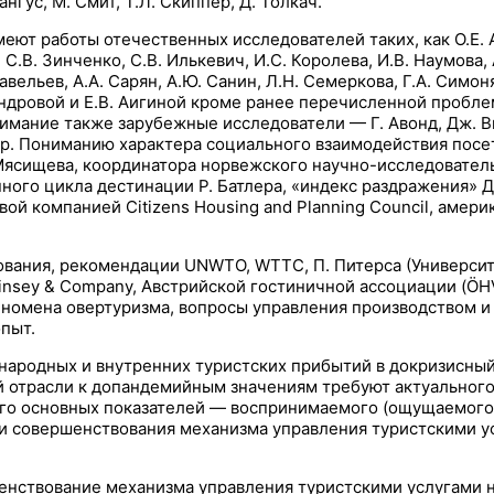
Рангус, М. Смит, Т.Л. Скиппер, Д. Толкач.
т работы отечественных исследователей таких, как О.Е. Афа
С.В. Зинченко, С.В. Илькевич, И.С. Королева, И.В. Наумова, 
авельев, А.А. Сарян, А.Ю. Санин, Л.Н. Семеркова, Г.А. Симон
андровой и Е.В. Аигиной кроме ранее перечисленной пробл
мание также зарубежные исследователи — Г. Авонд, Дж. Виб
 др. Пониманию характера социального взаимодействия посе
 Мясищева, координатора норвежского научно-исследователь
нного цикла дестинации Р. Батлера, «индекс раздражения» 
й компанией Citizens Housing and Planning Council, америк
вания, рекомендации UNWTO, WTTC, П. Питерса (Университе
nsey & Company, Австрийской гостиничной ассоциации (ÖH
номена овертуризма, вопросы управления производством и 
пыт.
ародных и внутренних туристских прибытий в докризисный
й отрасли к допандемийным значениям требуют актуальног
го основных показателей — воспринимаемого (ощущаемого) 
 и совершенствования механизма управления туристскими у
нствование механизма управления туристскими услугами н