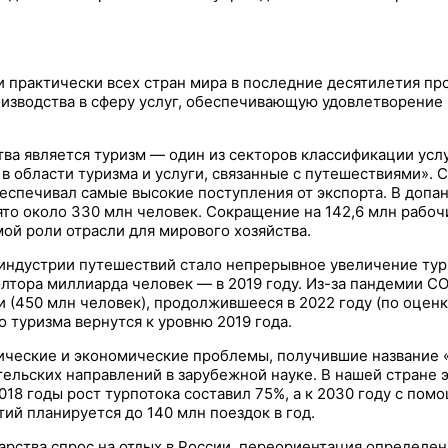
и практически всех стран мира в последние десятилетия п
зводства в сферу услуг, обеспечивающую удовлетворение п
а является туризм — один из секторов классификации усл
 в области туризма и услуги, связанные с путешествиями». 
еспечивал самые высокие поступления от экспорта. В допа
нято около 330 млн человек. Сокращение на 142,6 млн рабоч
ой роли отрасли для мирового хозяйства.
 индустрии путешествий стало непрерывное увеличение тур
олтора миллиарда человек — в 2019 году. Из-за пандемии CO
и (450 млн человек), продолжившееся в 2022 году (по оцен
о туризма вернутся к уровню 2019 года.
ические и экономические проблемы, получившие название 
тельских направлений в зарубежной науке. В нашей стране
018 годы рост турпотока составил 75%, а к 2030 году с по
ий планируется до 140 млн поездок в год.
дарства спрос на отдых в России, переориентация определе