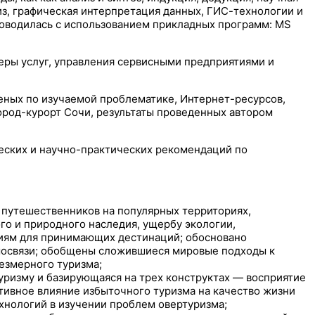
из, графическая интерпретация данных, ГИС-технологии и
роводилась с использованием прикладных программ: MS
еры услуг, управления сервисными предприятиями и
ных по изучаемой проблематике, Интернет-ресурсов,
род-курорт Сочи, результаты проведенных автором
еских и научно-практических рекомендаций по
путешественников на популярных территориях,
го и природного наследия, ущербу экологии,
иям для принимающих дестинаций; обосновано
имосвязи; обобщены сложившиеся мировые подходы к
езмерного туризма;
уризму и базирующаяся на трех конструктах — восприятие
ативное влияние избыточного туризма на качество жизни
хнологий в изучении проблем овертуризма;