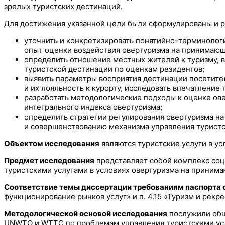
зрелых туристских дестинаций.
Для достижения указанной цели были сформулированы и
уточнить и конкретизировать понятийно-терминологи
опыт оценки воздействия овертуризма на принимающ
определить отношение местных жителей к туризму, в
туристской дестинации по оценкам резидентов;
выявить параметры восприятия дестинации посетите
и их лояльность к курорту, исследовать впечатление
разработать методологические подходы к оценке ов
интегрального индекса овертуризма;
определить стратегии регулирования овертуризма на
и совершенствованию механизма управления туристс
Объектом исследования
являются туристские услуги в ус
Предмет исследования
представляет собой комплекс соц
туристскими услугами в условиях овертуризма на приним
Соответствие темы диссертации требованиям паспорта
функционирование рынков услуг» и п. 4.15 «Туризм и рекр
Методологической основой исследования
послужили общ
UNWTO и WTTC по проблемам управления туристскими услуг