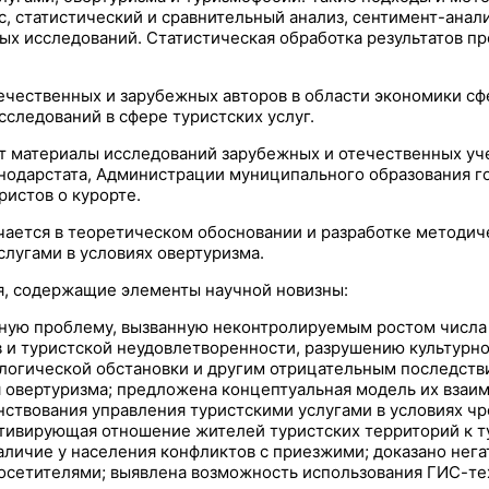
, статистический и сравнительный анализ, сентимент-анал
ых исследований. Статистическая обработка результатов п
ечественных и зарубежных авторов в области экономики сф
следований в сфере туристских услуг.
 материалы исследований зарубежных и отечественных уче
одарстата, Администрации муниципального образования го
ристов о курорте.
ается в теоретическом обосновании и разработке методич
лугами в условиях овертуризма.
, содержащие элементы научной новизны:
ную проблему, вызванную неконтролируемым ростом числа 
и туристской неудовлетворенности, разрушению культурно
огической обстановки и другим отрицательным последств
 овертуризма; предложена концептуальная модель их вза
ствования управления туристскими услугами в условиях чр
ктивирующая отношение жителей туристских территорий к т
наличие у населения конфликтов с приезжими; доказано нег
посетителями; выявлена возможность использования ГИС-те