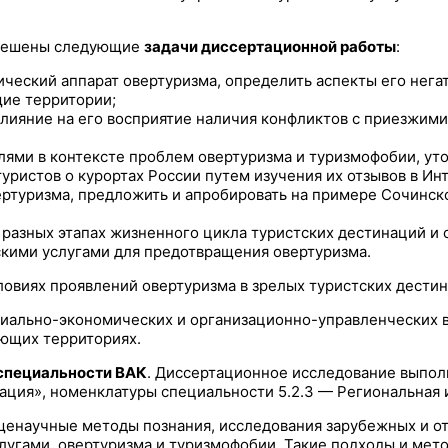
 решены следующие
задачи диссертационной работы
:
ческий аппарат овертуризма, определить аспекты его нега
ие территории;
лияние на его восприятие наличия конфликтов с приезжими
лями в контексте проблем овертуризма и туризмофобии, ут
 туристов о курортах России путем изучения их отзывов в И
ертуризма, предложить и апробировать на примере Сочинск
 разных этапах жизненного цикла туристских дестинаций и 
кими услугами для предотвращения овертуризма.
ловиях проявлений овертуризма в зрелых туристских дестин
иально-экономических и организационно-управленческих 
ающих территориях.
 специальности ВАК
. Диссертационное исследование выполн
еация», номенклатуры специальности 5.2.3 — Региональная 
енаучные методы познания, исследования зарубежных и от
ами, овертуризма и туризмофобии. Такие подходы и методы,