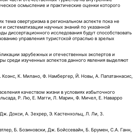
ическое осмысление и практические оценки которого
х тема овертуризма в региональном аспекте пока не
и и систематизации научных знаний по указанной
воды диссертационного исследования будут способствовать
вованию управления туристской отраслью в зрелых
ликации зарубежных и отечественных экспертов и
оры среди изученных аспектов данного явления выделяют
 Коэнс, К. Милано, Ф. Намбергер, Й. Новы, А. Папатаннасис,
аселения качеством жизни в условиях избыточного
льсада, Р. Лю, Е. Магги, Л. Марин, Ф. Мичел, Е. Наварро
ж. Докси, А. Зехрер, Э. Кастенхольц, Л. Ли, З.
лер, Б. Бозиновски, Дж. Бойссевайн, Б. Брумен, С.А. Ганн,