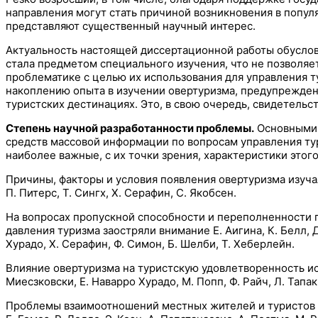
направления могут стать причиной возникновения в попул
представляют существенный научный интерес.
Актуальность настоящей диссертационной работы обусловл
стала предметом специального изучения, что не позволяе
проблематике с целью их использования для управления т
накоплению опыта в изучении овертуризма, предупрежден
туристских дестинациях. Это, в свою очередь, свидетельс
Степень научной разработанности проблемы.
Основными 
средств массовой информации по вопросам управления тур
наиболее важные, с их точки зрения, характеристики этог
Причины, факторы и условия появления овертуризма изучали 
П. Питерс, Т. Сингх, Х. Серафин, С. Якобсен.
На вопросах пропускной способности и переполненности 
давления туризма заостряли внимание Е. Аигина, К. Белл, Д. 
Хурадо, Х. Серафин, Ф. Симон, Б. Шелби, Т. Хеберлейн.
Влияние овертуризма на туристскую удовлетворенность иссле
Миесзковски, Е. Наварро Хурадо, М. Попп, Ф. Райч, Л. Тапак,
Проблемы взаимоотношений местных жителей и туристов в св