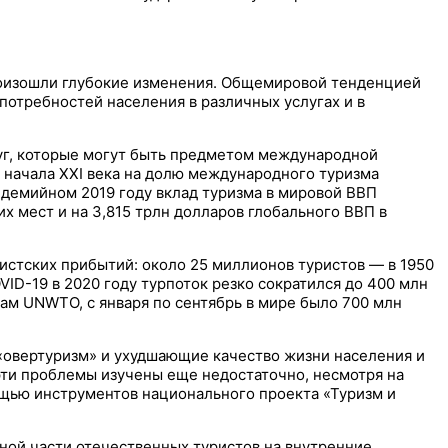
роизошли глубокие изменения. Общемировой тенденцией
отребностей населения в различных услугах и в
уг, которые могут быть предметом международной
С начала XXI века на долю международного туризма
ндемийном 2019 году вклад туризма в мировой ВВП
их мест и на 3,815 трлн долларов глобального ВВП в
истских прибытий: около 25 миллионов туристов — в 1950
VID-19 в 2020 году турпоток резко сократился до 400 млн
кам UNWTO, с января по сентябрь в мире было 700 млн
«овертуризм» и ухудшающие качество жизни населения и
 эти проблемы изучены еще недостаточно, несмотря на
мощью инструментов национального проекта «Туризм и
нной части отечественных туристов на внутренние