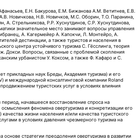
насьев, Е.Н. Бакурова, Е.М. Бижанова А.М. Ветитнев, Е.В.
А.В. Новичкова, Н.В. Новичков, М.С. Оборин, Т.О. Паранина,
ян, А. Стрельникова, Р.Р. Хуснутдинов, С.Р. Хуснутдинова,
ематики значительное место занимают вопросы управления
ранец, А. Кагермейер А. Капокчи, Л. Монтейро, A.
тителей дестинации, а также туристов и населения в
ского центра устойчивого туризма С. Гёсслинга, теория
Дж. Докси. Вопросы, связанные с проблемой скопления
анским урбанистом У. Коксом, а также Ф. Кафаро и C.
т прикладных наук Бреды, Академия туризма) и его
V) и международной консалтинговой компании Roland
продвижением туристских услуг в условиях влияния
 период, начавшееся восстановление спроса на
о осмысления феномена овертуризма и конкретизации его
качества жизни населения и/или качества туристского
слугами в условиях давления чрезмерного туризма на
а основе стратегии преодоления овертуризма в развитии