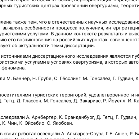
ярных туристских центрах проявлений овертуризма, теорет
ена также тем, что в отечественных научных исследования
т выявлять особенности процесса получения, интерпретаци
уристскими услугами. В данном контексте результаты и вы
ию его возникновения на российских курортах, совершенст
твует об актуальности темы диссертации.
источниками диссертационного исследования являются пуб
истскими услугами в условиях овертуризма, в которых авт
о феномена.
М. Бэннер, Н. Грубе, С. Гёсслинг, М. Гонсалез, Г. Гудвин, К.
посетителями туристских территорий, удовлетворенности н
Гетц, Д. Глассон, М. Гонсалез, Д. Закариас, Р. Йоуелл, И. Ка
довали А. Арнбергер, К. Бранденбург, Д. Гетц, Г. Гудвин, Д
 К. Чин, К. Эйсебио, С. Якобсен.
оих работах освещали А. Альварез-Соуза, Г.Е. Ашер, Р. Бат