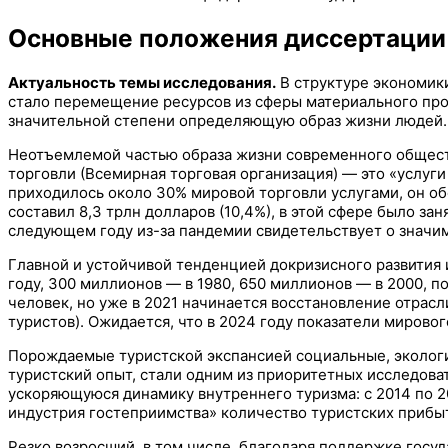
Основные положения диссертации
Актуальность темы исследования.
В структуре экономик
стало перемещение ресурсов из сферы материального прои
значительной степени определяющую образ жизни людей.
Неотъемлемой частью образа жизни современного обществ
торговли (Всемирная торговая организация) — это «услуги
приходилось около 30% мировой торговли услугами, он об
составил 8,3 трлн долларов (10,4%), в этой сфере было за
следующем году из-за пандемии свидетельствует о значим
Главной и устойчивой тенденцией докризисного развития
году, 300 миллионов — в 1980, 650 миллионов — в 2000, п
человек, но уже в 2021 начинается восстановление отрасл
туристов). Ожидается, что в 2024 году показатели мировог
Порождаемые туристской экспансией социальные, эколог
туристский опыт, стали одним из приоритетных исследова
ускоряющуюся динамику внутреннего туризма: с 2014 по 2
индустрия гостеприимства» количество туристских прибыт
Резко возросший, в том числе, благодаря поддержке госу