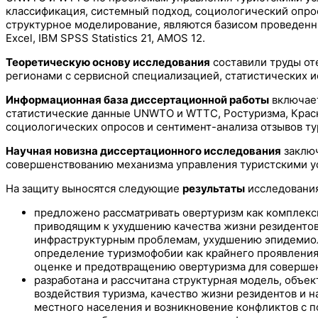
классификация, системный подход, социологический опрос
структурное моделирование, являются базисом проведенн
Excel, IBM SPSS Statistics 21, AMOS 12.
Теоретическую основу исследования
составили труды от
регионами с сервисной специализацией, статистических ис
Информационная база диссертационной работы
включает
статистические данные UNWTO и WTTC, Ростуризма, Красн
социологических опросов и сентимент-анализа отзывов ту
Научная новизна диссертационного исследования
заключ
совершенствованию механизма управления туристскими ус
На защиту выносятся следующие
результаты
исследования
предложено рассматривать овертуризм как комплекс
приводящим к ухудшению качества жизни резидентов 
инфраструктурным проблемам, ухудшению эпидемиол
определение туризмофобии как крайнего проявления
оценке и предотвращению овертуризма для совершен
разработана и рассчитана структурная модель, объе
воздействия туризма, качество жизни резидентов и 
местного населения и возникновение конфликтов с 