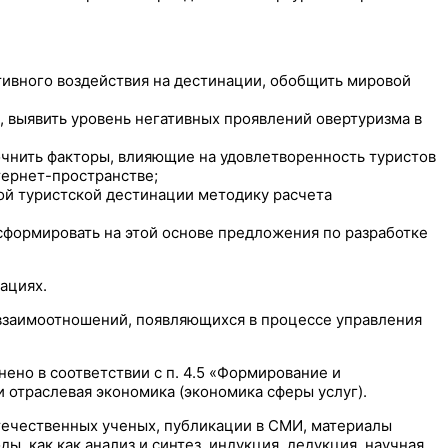
тивного воздействия на дестинации, обобщить мировой
, выявить уровень негативных проявлений овертуризма в
очнить факторы, влияющие на удовлетворенность туристов
нтернет-пространстве;
ой туристской дестинации методику расчета
сформировать на этой основе предложения по разработке
ациях.
взаимоотношений, появляющихся в процессе управления
ено в соответствии с п. 4.5 «Формирование и
и отраслевая экономика (экономика сферы услуг).
ечественных ученых, публикации в СМИ, материалы
 как как анализ и синтез, индукция, дедукция, научная