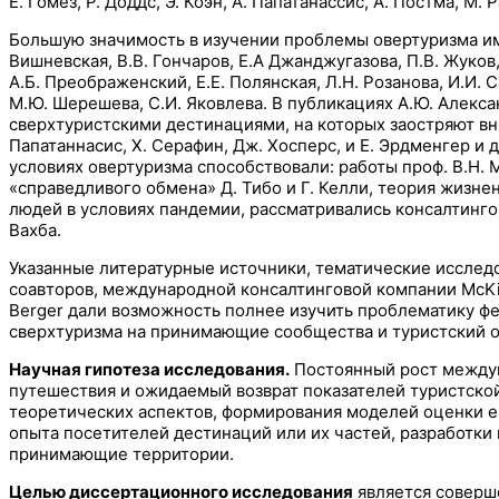
Е. Гомез, Р. Доддс, Э. Коэн, А. Папатанассис, А. Постма, М. 
Большую значимость в изучении проблемы овертуризма имею
Вишневская, В.В. Гончаров, Е.А Джанджугазова, П.В. Жуков, 
А.Б. Преображенский, Е.Е. Полянская, Л.Н. Розанова, И.И. С
М.Ю. Шерешева, С.И. Яковлева. В публикациях А.Ю. Алекс
сверхтуристскими дестинациями, на которых заостряют вни
Папатаннасис, Х. Серафин, Дж. Хосперс, и Е. Эрдменгер и
условиях овертуризма способствовали: работы проф. B.Н.
«справедливого обмена» Д. Тибо и Г. Келли, теория жизне
людей в условиях пандемии, рассматривались консалтингово
Вахба.
Указанные литературные источники, тематические исследо
соавторов, международной консалтинговой компании McKi
Berger дали возможность полнее изучить проблематику фе
сверхтуризма на принимающие сообщества и туристский о
Научная гипотеза исследования.
Постоянный рост междун
путешествия и ожидаемый возврат показателей туристско
теоретических аспектов, формирования моделей оценки е
опыта посетителей дестинаций или их частей, разработки
принимающие территории.
Целью диссертационного исследования
является соверше