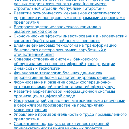
разных стадиях жизненного цикла (на примере
строительной отрасли Республики Татарстан)
Развитие экономических механизмов стратегического
управления инновационными программами и проектами
предприятия
Воспроизводство человеческого капитала в
академической сфере
Экономические эффекты инвестирования в человеческий
капитал обрабатывающей промышленности
Влияние финансовых технологий на трансформацию
банковского сектора экономики: зарубежный и
отечественный опыт
Совершенствование системы банковского
обслуживания на основе цифровой трансформации
финансовых технологий
Финансовые технологии больших данных как
перспективная форма развития цифровых сервисов
Формирование и развитие среды кооперационно-
сетевых взаимодействий организаций сферы услуг
Развитие маркетинговой информационной системы
организации в цифровой среде
Инструментарий управления материальными ресурсами
в бережливом производстве на предприятиях
машиностроения
Управление производительностью труда промышленного
предприятия
Скоринговые подходы к оценке инвестиционной
привлекательности инновационных проектов