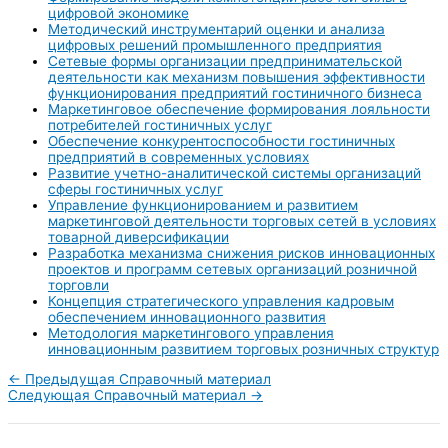
цифровой экономике
Методический инструментарий оценки и анализа
цифровых решений промышленного предприятия
Сетевые формы организации предпринимательской
деятельности как механизм повышения эффективности
функционирования предприятий гостиничного бизнеса
Маркетинговое обеспечение формирования лояльности
потребителей гостиничных услуг
Обеспечение конкурентоспособности гостиничных
предприятий в современных условиях
Развитие учетно-аналитической системы организаций
сферы гостиничных услуг
Управление функционированием и развитием
маркетинговой деятельности торговых сетей в условиях
товарной диверсификации
Разработка механизма снижения рисков инновационных
проектов и программ сетевых организаций розничной
торговли
Концепция стратегического управления кадровым
обеспечением инновационного развития
Методология маркетингового управления
инновационным развитием торговых розничных структур
←
Предыдущая Справочный материал
Следующая Справочный материал
→