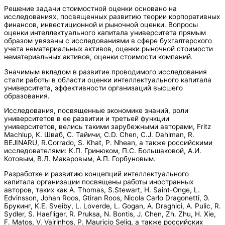
Решение задачи стоимостной оценки основано на
исследованиях, посвященных развитию теории корпоративных
финансов, инвестиционной и рыночной оценки. Вопросы
оценки интеллектуального капитала университета прямым
образом увязаны с исследованиями в сфере бухгалтерского
учета нематериальных активов, оценки рыночной стоимости
нематериальных активов, оценки стоимости компаний.
Значимым вкладом в развитие проводимого исследования
стали работы в области оценки интеллектуального капитала
университета, эффективности организаций высшего
образования.
Исследования, посвященные экономике знаний, роли
университетов в ее развитии и третьей функции
университетов, велись такими зарубежными авторами, Fritz
Machlup, К. Шваб, С. Тайичи, C.D. Chen, C.J. Dahlman, R.
BEJINARU, R.Corrado, S. Khat, P. Nhean, а также российскими
исследователями: К.П. Гринюком, П.С. Большаковой, А.И.
Котовым, В.Л. Макаровым, А.П. Горбуновым.
Разработке и развитию концепций интеллектуального
капитала организации посвящены работы иностранных
авторов, таких как A. Thomas, S.Stewart, H. Saint-Onge, L.
Edvinsson, Johan Roos, Gtiran Roos, Nicola Carlo Dragonetti, Э.
Брукинг, K.E. Sveiby, L. Loverde, L. Gogan, A. Draghici, A. Pulic, R.
Sydler, S. Haefliger, R. Pruksa, N. Bontis, J. Chen, Zh. Zhu, H. Xie,
F. Matos, V. Vairinhos, P. Mauricio Selig, а также российских