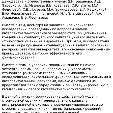
Дамодарана и отечественных ученых Д.Н. Баранова, А.Д.
Зарецкого, Т.Е. Иванова, В.В. Ковалева, С.Ю. Витте, М.А.
Федотовой, О.В. Лосевой, М.А. Эскиндарова, Е.И. Кашириной,
В.Ю. Черепанова, А.Г. Грязновой, Н.Т. Эльгайтаровой, А.А.
Амадаева, Б.Б. Леонтьева.
Вместе с тем, несмотря на значительное количество
исследований, проведенных по вопросам оценки
интеллектуального капитала университета, общепризнанная
концепция интеллектуального капитала университета и его
стоимостной оценки не выработана. При этом, исследователи
во всем мире признают интеллектуальный капитал основным
ресурсом развития университета, его основным конкурентным
преимуществом, фактором эффективности его
функционирования.
Вместе с этим, в условиях экономики знаний и начала
четвертой промышленной революции университеты
становятся фактически глобальными компаниями,
обладающими значительными финансовыми, материальными и
интеллектуальными ресурсами, однако фактически не
представляют своим учредителям и обществу информацию о
капитализации своего интеллектуального капитала.
В данной ситуации формирование действенной модели
стоимостной оценки интеллектуального капитала,
интегрированной в систему управления университетом со
стороны учредителя и принятия им финансовых решений,
продолжает оставаться актуальной задачей.