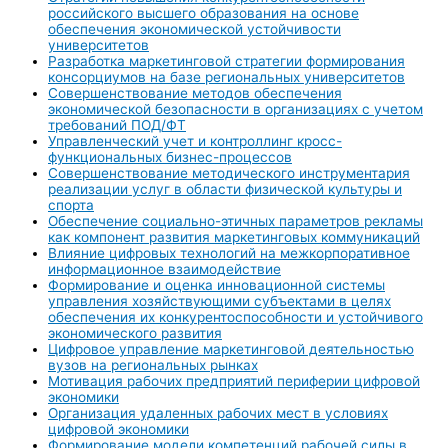
российского высшего образования на основе
обеспечения экономической устойчивости
университетов
Разработка маркетинговой стратегии формирования
консорциумов на базе региональных университетов
Совершенствование методов обеспечения
экономической безопасности в организациях с учетом
требований ПОД/ФТ
Управленческий учет и контроллинг кросс-
функциональных бизнес-процессов
Совершенствование методического инструментария
реализации услуг в области физической культуры и
спорта
Обеспечение социально-этичных параметров рекламы
как компонент развития маркетинговых коммуникаций
Влияние цифровых технологий на межкорпоративное
информационное взаимодействие
Формирование и оценка инновационной системы
управления хозяйствующими субъектами в целях
обеспечения их конкурентоспособности и устойчивого
экономического развития
Цифровое управление маркетинговой деятельностью
вузов на региональных рынках
Мотивация рабочих предприятий периферии цифровой
экономики
Организация удаленных рабочих мест в условиях
цифровой экономики
Формирование модели компетенций рабочей силы в