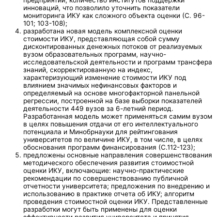
инноваций, что позволило уточнить показатели
мониторинга ИКУ как сложного объекта оценки (С. 96-
101; 103-108);
разработана новая модель комплексной оценки
стоимости ИКУ, представляющая собой сумму
дисконтированных денежных потоков от реализуемых
вузом образовательных программ, научно-
исследовательской деятельности и программ трансфера
знаний, скорректированную на индекс,
характеризующий изменение стоимости ИКУ под
влиянием значимых нефинансовых факторов и
определяемый на основе многофакторной панельной
регрессии, построенной на базе выборки показателей
деятельности 449 вузов за 6-летний период.
Разработанная модель может применяться самим вузом
в целях повышения отдачи от его интеллектуального
потенциала и Минобрнауки для рейтингования
университетов по величине ИКУ, в том числе, в целях
обоснования программ финансирования (С.112-123);
предложены основные направления совершенствования
методического обеспечения развития стоимостной
оценки ИКУ, включающие: научно-практические
рекомендации по совершенствованию публичной
отчетности университета; предложения по внедрению и
использованию в практике отчета об ИКУ; алгоритм
проведения стоимостной оценки ИКУ. Представленные
разработки могут быть применены для оценки
эффективности развития университета и принятия