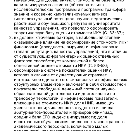
капитализируемых активов (образовательные,
исследовательские программы и программы трансфера
знаний) и косвенно капитализируемых активов
(интеллектуальный потенциал научно-педагогических
работников и обучающихся, репутация университета,
качество управления), что позволило сформировать
теоретическую базу оценки стоимости ИКУ (С. 33-37);
выделены ключевые факторы, в наибольшей степени
оказывающие влияние на формирование стоимости ИКУ:
финансовые (доходность, выручка) и нефинансовые
(талант, репутация, качество управления), что в отличие
от существующих фрагментарных оценок отдельных
факторов способствует комплексной и более
объективной оценке стоимости ИКУ (С. 53-58);
сформирована система показателей оценки ИКУ,
которая в отличие от существующих отражает
интегральное единство его финансовых и нефинансовых
структурных элементов и включает в себя стоимостной
показатель: свободный денежный поток от научно-
образовательной деятельности и деятельности по
трансферу технологий, и нефинансовые показатели,
влияющие на стоимость ИКУ: доля НИР, имеющих
ученые степени; численность студентов из числа
абитуриентов-победителей и призеров олимпиад;
средний балл ЕГЭ, индекс цитируемости; доля
иностранных обучающихся; численность иностранного
академического персонала; количество малых
предприятий, количество институтов поддержки