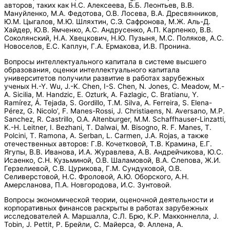
авторов, таких как Н.С. Алексеева, Б.Б. Леонтьев, В.В.
Мануйленко, М.А. Федотова, О.В. Лосева, B.А. Дресвянников,
Ю.М. Цыгалов, М.Ю. Шляхтин, С.Э. Сафронова, М.Ж. Аль-Д.
Хайдер, Ю.В. Ямченко, А.С. Андрусенко, А.П. Карпенко, В.В.
Соколянский, Н.А. Хвецкович, Н.Ю. Пузыня, М.С. Поляков, А.С.
Новоселов, Е.С. Каплун, Г.А. Ермакова, И.В. Пронина.
Вопросы интеллектуального капитала в системе высшего
образования, оценки интеллектуального капитала
университетов получили развитие в работах зарубежных
ученых H.-Y. Wu, J.-K. Chen, I-S. Chen, N. Jones, C. Meadow, M.-
A. Sicilia, M. Handzic, E. Ozturk, A. Fazlagic, C. Bratianu, Y.
Ramírez, Á. Tejada, S. Gordillo, T.M. Silva, A. Ferreira, S. Elena-
Pérez, G. Nicolo’, F. Manes-Rossi, J. Christiaens, N. Aversano, M.P.
Sanchez, R. Castrillo, O.A. Altenburger, M.M. Schaffhauser-Linzatti,
K.-H. Leitner, I. Bezhani, T. Dalwai, M. Bisogno, R. F. Manes, T.
Polcini, T. Ramona, A. Serban, L. Carmen, J.A. Rojas, а также
отечественных авторов: Г.В. Кочетковой, Т.В. Крамина, Е.Г.
Ягупы, В.В. Иванова, И.А. Журавлева, А.В. Андрейчикова, Ю.С.
Исаенко, С.Н. Кузьминой, О.В. Шаламовой, В.А. Слепова, Ж.И.
Герзелиевой, С.В. Цурикова, Г.М. Сундуковой, О.В.
Селиверстовой, Н.С. Фроловой, А.Ю. Оборского, А.Н.
Амерсланова, П.А. Новгородова, И.С. Зунтовой.
Вопросы экономической теории, оценочной деятельности и
корпоративных финансов раскрыты в работах зарубежных
исследователей А. Маршалла, С.Л. Брю, К.Р. Макконнелла, J.
Tobin, J. Pettit, Р. Брейли, С. Майерса, Ф. Аллена, А.