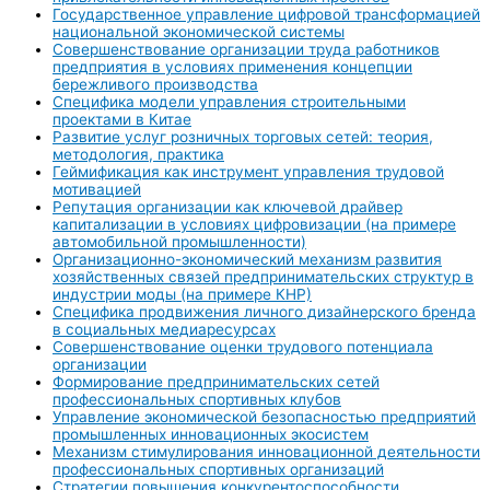
Государственное управление цифровой трансформацией
национальной экономической системы
Совершенствование организации труда работников
предприятия в условиях применения концепции
бережливого производства
Специфика модели управления строительными
проектами в Китае
Развитие услуг розничных торговых сетей: теория,
методология, практика
Геймификация как инструмент управления трудовой
мотивацией
Репутация организации как ключевой драйвер
капитализации в условиях цифровизации (на примере
автомобильной промышленности)
Организационно-экономический механизм развития
хозяйственных связей предпринимательских структур в
индустрии моды (на примере КНР)
Специфика продвижения личного дизайнерского бренда
в социальных медиаресурсах
Совершенствование оценки трудового потенциала
организации
Формирование предпринимательских сетей
профессиональных спортивных клубов
Управление экономической безопасностью предприятий
промышленных инновационных экосистем
Механизм стимулирования инновационной деятельности
профессиональных спортивных организаций
Стратегии повышения конкурентоспособности