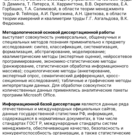
Э. Деминга, Т. Питерса, Х. Харрингтона, В.В. Окрепилова, Е.А.
Горбашко, Т.А. Салимовой, в области теории менеджмента
труды Ф. Тейлора, А.И. Пригожина, А.Н. Цветкова, в области
теории измерений и квалиметрии труды Г.Г. Азгальдова, В.К.
Федюкина.
Методологической основой диссертационной работы
выступает совокупность универсальных, общенаучных и
специальных методов познания применительно к предмету
исследования: синтез, классификация, систематизация,
формализация, абстрагирование, моделирование;
квалиметрические методы (экспертные оценки), нейросетевое
программирование, экономико-статистические методы
(ранжирование, статистическая обработка информационного
массива); социологические методы (анкетирование,
экспертный опрос, семантический дифференциал, кросс-
секционные исследования); табличные и графические методы
интерпретации данных. Для обработки совокупности
количественных данных применялись аналитические пакеты
программ Microsoft Office.
Информационной базой диссертации
являются данные ряда
отечественных и международных официальных сайтов,
данные государственной статистики РФ, информация,
содержащаяся в нормативных документах, в том числе
стандартах ГОСТ Р, международные стандарты систем
менеджмента, обеспечивающие качество, безопасность и
конкурентоспособность организации, а также статистические