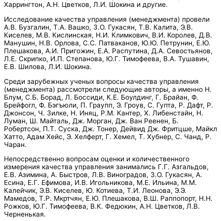
Харрингтон, А.Н. Цветков, Л.И. Шокина и другие.
Исследование качества управления (менеджмента) провели
А.В. Бузгалин, Т.А. Вашко, З.О. Гукасян, Т.В. Калита, Э.В.
Киселев, М.В. Кислинская, Н.И. Климкович, В.И. Королев, Д.В.
Манушин, Н.В. Орлова, С.С. Патваканов, Ю.Ю. Петрунин, Е.Ю.
Плешакова, А.И. Пригожин, Е.А. Распутина, Д.А. Севостьянов,
Л.Е. Скрипко, И.П. Степанова, Ю.Г. Тимофеева, B.А. Тушавин,
Е.В. Шилова, Л.И. Шокина.
Среди зарубежных ученых вопросы качества управления
(менеджмента) рассмотрели следующие авторы, а именно Н.
Блум, С.Б. Борад, Л. Боссиди, К.Е. Боулдинг, Г. Брайан, Ф.
Брейфогл, Ф. Бэгъюли, П. Граупп, Э. Гроув, C. Гупта, Р. Дафт, Р.
Джонсон, Ч. Зилке, Н. Иняц, Р.М. Кантер, Х. Либенстайн, Н.
Луман, Ш. Майталь, Дж. Морган, Дж. Ван Реенен, Б.
Робертсон, П.Т. Суска, Дж. Тонер, Дейвид Дж. Фритцше, Майкл
Хатто, Адам Хейс, Э. Хелферт, Г. Хемел, Т. Хубнер, С. Чанд, Р.
Чаран.
Непосредственно вопросам оценки и количественного
измерения качества управления занимались Г.Г. Азгальдов,
Е.В. Азимина, А. Быстров, Л.В. Виноградов, З.О. Гукасян, А.
Есина, Е.Г. Ефимова, И.В. Игольникова, М.Е. Ильина, М.М.
Калейчик, Э.В. Киселев, Ю. Котиева, Т.И. Леонова, Э.Э.
Мамедов, Т.Р. Мкртчян, Е.Ю. Плешакова, В.Ш. Раппопорт, Н.Н.
Рожков, Ю.Г. Тимофеева, В.К. Федюкин, А.Н. Цветков, Л.В.
Черненькая.