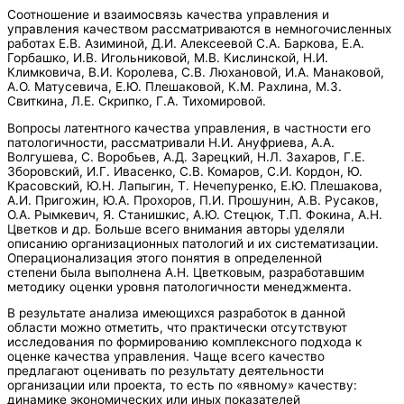
Соотношение и взаимосвязь качества управления и
управления качеством рассматриваются в немногочисленных
работах Е.В. Азиминой, Д.И. Алексеевой С.А. Баркова, Е.А.
Горбашко, И.В. Игольниковой, М.В. Кислинской, Н.И.
Климковича, В.И. Королева, С.В. Люхановой, И.А. Манаковой,
А.О. Матусевича, Е.Ю. Плешаковой, К.М. Рахлина, М.З.
Свиткина, Л.Е. Скрипко, Г.А. Тихомировой.
Вопросы латентного качества управления, в частности его
патологичности, рассматривали Н.И. Ануфриева, А.А.
Волгушева, С. Воробьев, А.Д. Зарецкий, Н.Л. Захаров, Г.Е.
Зборовский, И.Г. Ивасенко, С.В. Комаров, С.И. Кордон, Ю.
Красовский, Ю.Н. Лапыгин, Т. Нечепуренко, Е.Ю. Плешакова,
А.И. Пригожин, Ю.А. Прохоров, П.И. Прошунин, А.В. Русаков,
О.А. Рымкевич, Я. Станишкис, А.Ю. Стецюк, Т.П. Фокина, А.Н.
Цветков и др. Больше всего внимания авторы уделяли
описанию организационных патологий и их систематизации.
Операционализация этого понятия в определенной
степени была выполнена А.Н. Цветковым, разработавшим
методику оценки уровня патологичности менеджмента.
В результате анализа имеющихся разработок в данной
области можно отметить, что практически отсутствуют
исследования по формированию комплексного подхода к
оценке качества управления. Чаще всего качество
предлагают оценивать по результату деятельности
организации или проекта, то есть по «явному» качеству:
динамике экономических или иных показателей