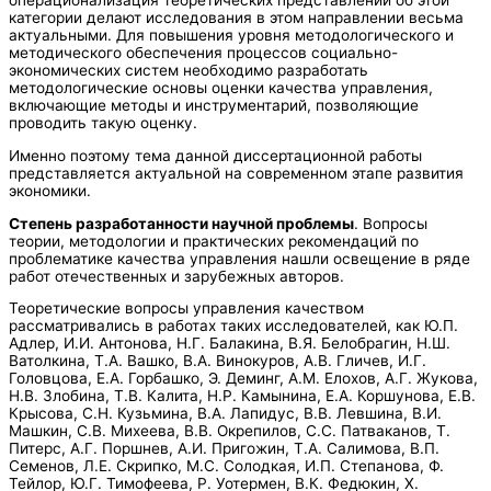
операционализация теоретических представлений об этой
категории делают исследования в этом направлении весьма
актуальными. Для повышения уровня методологического и
методического обеспечения процессов социально-
экономических систем необходимо разработать
методологические основы оценки качества управления,
включающие методы и инструментарий, позволяющие
проводить такую оценку.
Именно поэтому тема данной диссертационной работы
представляется актуальной на современном этапе развития
экономики.
Степень разработанности научной проблемы
. Вопросы
теории, методологии и практических рекомендаций по
проблематике качества управления нашли освещение в ряде
работ отечественных и зарубежных авторов.
Теоретические вопросы управления качеством
рассматривались в работах таких исследователей, как Ю.П.
Адлер, И.И. Антонова, Н.Г. Балакина, B.Я. Белобрагин, Н.Ш.
Ватолкина, Т.А. Вашко, В.А. Винокуров, А.В. Гличев, И.Г.
Головцова, Е.А. Горбашко, Э. Деминг, А.М. Елохов, А.Г. Жукова,
Н.В. Злобина, Т.В. Калита, Н.Р. Камынина, Е.А. Коршунова, Е.В.
Крысова, C.Н. Кузьмина, В.А. Лапидус, В.В. Левшина, В.И.
Машкин, С.В. Михеева, В.В. Окрепилов, С.С. Патваканов, Т.
Питерс, А.Г. Поршнев, А.И. Пригожин, Т.А. Салимова, В.П.
Семенов, Л.Е. Скрипко, М.С. Солодкая, И.П. Степанова, Ф.
Тейлор, Ю.Г. Тимофеева, Р. Уотермен, В.К. Федюкин, Х.