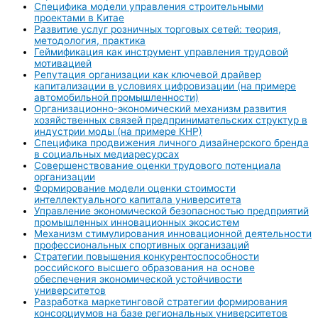
Специфика модели управления строительными
проектами в Китае
Развитие услуг розничных торговых сетей: теория,
методология, практика
Геймификация как инструмент управления трудовой
мотивацией
Репутация организации как ключевой драйвер
капитализации в условиях цифровизации (на примере
автомобильной промышленности)
Организационно-экономический механизм развития
хозяйственных связей предпринимательских структур в
индустрии моды (на примере КНР)
Специфика продвижения личного дизайнерского бренда
в социальных медиаресурсах
Совершенствование оценки трудового потенциала
организации
Формирование модели оценки стоимости
интеллектуального капитала университета
Управление экономической безопасностью предприятий
промышленных инновационных экосистем
Механизм стимулирования инновационной деятельности
профессиональных спортивных организаций
Стратегии повышения конкурентоспособности
российского высшего образования на основе
обеспечения экономической устойчивости
университетов
Разработка маркетинговой стратегии формирования
консорциумов на базе региональных университетов