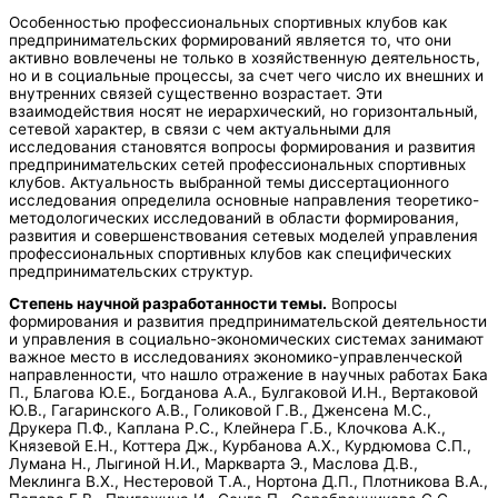
Особенностью профессиональных спортивных клубов как
предпринимательских формирований является то, что они
активно вовлечены не только в хозяйственную деятельность,
но и в социальные процессы, за счет чего число их внешних и
внутренних связей существенно возрастает. Эти
взаимодействия носят не иерархический, но горизонтальный,
сетевой характер, в связи с чем актуальными для
исследования становятся вопросы формирования и развития
предпринимательских сетей профессиональных спортивных
клубов. Актуальность выбранной темы диссертационного
исследования определила основные направления теоретико-
методологических исследований в области формирования,
развития и совершенствования сетевых моделей управления
профессиональных спортивных клубов как специфических
предпринимательских структур.
Степень научной разработанности темы.
Вопросы
формирования и развития предпринимательской деятельности
и управления в социально-экономических системах занимают
важное место в исследованиях экономико-управленческой
направленности, что нашло отражение в научных работах Бака
П., Благова Ю.Е., Богданова А.А., Булгаковой И.Н., Вертаковой
Ю.В., Гагаринского А.В., Голиковой Г.В., Дженсена М.С.,
Друкера П.Ф., Каплана Р.С., Клейнера Г.Б., Клочкова А.К.,
Князевой Е.Н., Коттера Дж., Курбанова А.Х., Курдюмова С.П.,
Лумана Н., Лыгиной Н.И., Маркварта Э., Маслова Д.В.,
Меклинга В.Х., Нестеровой Т.А., Нортона Д.П., Плотникова В.А.,