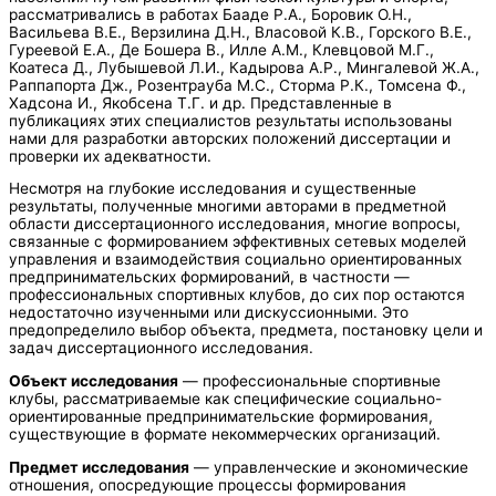
рассматривались в работах Бааде Р.А., Боровик О.Н.,
Васильева В.Е., Верзилина Д.Н., Власовой К.В., Горского В.Е.,
Гуреевой Е.А., Де Бошера В., Илле А.М., Клевцовой М.Г.,
Коатеса Д., Лубышевой Л.И., Кадырова А.Р., Мингалевой Ж.А.,
Раппапорта Дж., Розентрауба М.С., Сторма Р.К., Томсена Ф.,
Хадсона И., Якобсена Т.Г. и др. Представленные в
публикациях этих специалистов результаты использованы
нами для разработки авторских положений диссертации и
проверки их адекватности.
Несмотря на глубокие исследования и существенные
результаты, полученные многими авторами в предметной
области диссертационного исследования, многие вопросы,
связанные с формированием эффективных сетевых моделей
управления и взаимодействия социально ориентированных
предпринимательских формирований, в частности —
профессиональных спортивных клубов, до сих пор остаются
недостаточно изученными или дискуссионными. Это
предопределило выбор объекта, предмета, постановку цели и
задач диссертационного исследования.
Объект исследования
— профессиональные спортивные
клубы, рассматриваемые как специфические социально-
ориентированные предпринимательские формирования,
существующие в формате некоммерческих организаций.
Предмет исследования
— управленческие и экономические
отношения, опосредующие процессы формирования