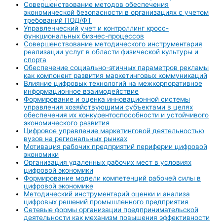
Совершенствование методов обеспечения
экономической безопасности в организациях с учетом
требований ПОД/ФТ
Управленческий учет и контроллинг кросс-
функциональных бизнес-процессов
Совершенствование методического инструментария
реализации услуг в области физической культуры и
спорта
Обеспечение социально-этичных параметров рекламы
как компонент развития маркетинговых коммуникаций
Влияние цифровых технологий на межкорпоративное
информационное взаимодействие
Формирование и оценка инновационной системы
управления хозяйствующими субъектами в целях
обеспечения их конкурентоспособности и устойчивого
экономического развития
Цифровое управление маркетинговой деятельностью
вузов на региональных рынках
Мотивация рабочих предприятий периферии цифровой
экономики
Организация удаленных рабочих мест в условиях
цифровой экономики
Формирование модели компетенций рабочей силы в
цифровой экономике
Методический инструментарий оценки и анализа
цифровых решений промышленного предприятия
Сетевые формы организации предпринимательской
деятельности как механизм повышения эффективности