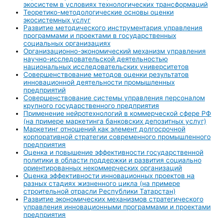
экосистем в условиях технологических трансформаций
Теоретико-методологические основы оценки
экосистемных услуг
Развитие методического инструментария управления
программами и проектами в государственных
социальных организациях
Организационно-экономический механизм управления
научно-исследовательской деятельностью
национальных исследовательских университетов
Совершенствование методов оценки результатов
инновационной деятельности промышленных
предприятий
Совершенствование системы управления персоналом
крупного государственного предприятия
Применение нейротехнологий в коммерческой сфере РФ
(на примере маркетинга банковских депозитных услуг)
Маркетинг отношений как элемент долгосрочной
корпоративной стратегии современного промышленного
предприятия
Оценка и повышение эффективности государственной
политики в области поддержки и развития социально
ориентированных некоммерческих организаций
Оценка эффективности инновационных проектов на
разных стадиях жизненного цикла (на примере
строительной отрасли Республики Татарстан)
Развитие экономических механизмов стратегического
управления инновационными программами и проектами
предприятия