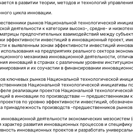
ается в развитии теории, методов и технологий управлени
нного цикла инновации.
ественники рынков Национальной технологической инициат
ой деятельности к категории высоко-, средне- и низкотех
 матрицы предпочтительных взаимодействий между субъект
нки эффективности инвестиций в инновационный проект, им
ти к выявленным зонам эффективности инвестиций инновац
 использования на предприятиях реального сектора эконом
ционного механизма инновационной деятельности, отлича
ия инноваций в странах с различным уровнем институциона
нирования и их соучастии в финансировании инновационног
в ключевых рынков Национальной технологической инициат
ественников Национальной технологической инициативы по
тфеле реализации проектов Национальной технологической
тиций в инновации по производствам — предшественникам 
проектов по уровню эффективности инвестиций, обозначено
на принадлежность производств -предшественников рынков
 инновационной деятельности экономических мезосистем (
 характер развития инновационных процессов и специфику 
ивность инновационных проектов и разработать универсаль