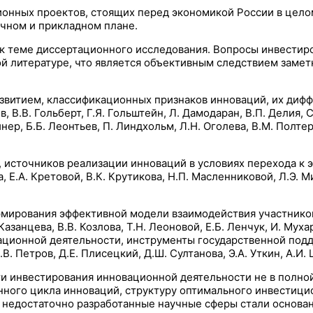
онных проектов, стоящих перед экономикой России в целом
учном и прикладном плане.
к теме диссертационного исследования. Вопросы инвестиро
й литературе, что является объективным следствием замет
витием, классификационных признаков инноваций, их дифф
В.В. Гольберт, Г.Я. Гольштейн, Л. Дамодаран, В.П. Делия, С
йнер, Б.Б. Леонтьев, П. Линдхольм, Л.Н. Оголева, В.М. Полтер
источников реализации инноваций в условиях перехода к э
, Е.А. Кретовой, В.К. Крутикова, Н.П. Масленниковой, Л.Э. М
ирования эффективной модели взаимодействия участников п
Казанцева, В.В. Козлова, Т.Н. Леоновой, Е.Б. Ленчук, И. Муха
ационной деятельности, инструменты государственной под
В. Петров, Д.Е. Плисецкий, Д.Ш. Султанова, Э.А. Уткин, А.И. 
ти инвестирования инновационной деятельности не в полно
ного цикла инноваций, структуру оптимального инвестицио
 недостаточно разработанные научные сферы стали основан