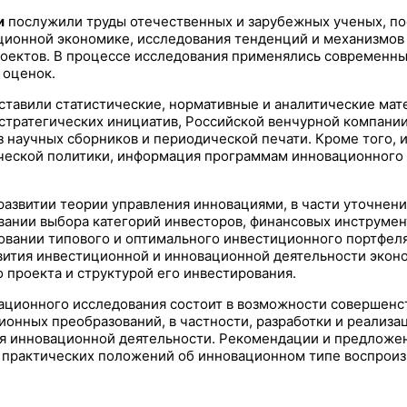
и
послужили труды отечественных и зарубежных ученых, п
ионной экономике, исследования тенденций и механизмов 
ектов. В процессе исследования применялись современные
 оценок.
ставили статистические, нормативные и аналитические мат
стратегических инициатив, Российской венчурной компании,
из научных сборников и периодической печати. Кроме того,
ческой политики, информация программам инновационного 
развитии теории управления инновациями, в части уточнен
вании выбора категорий инвесторов, финансовых инструмен
вании типового и оптимального инвестиционного портфеля
вития инвестиционной и инновационной деятельности экон
 проекта и структурой его инвестирования.
тационного исследования состоит в возможности совершенс
ионных преобразований, в частности, разработки и реализ
ия инновационной деятельности. Рекомендации и предложе
и практических положений об инновационном типе воспрои