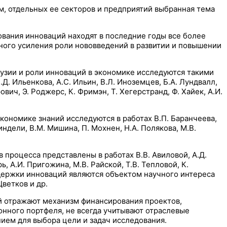
, отдельных ее секторов и предприятий выбранная тема
вания инноваций находят в последние годы все более
ного усиления роли нововведений в развитии и повышении
узии и роли инноваций в экономике исследуются такими
.Д. Ильенкова, А.С. Ильин, В.Л. Иноземцев, Б.А. Лундвалл,
ович, Э. Роджерс, К. Фримэн, Т. Хегерстранд, Ф. Хайек, А.И.
кономике знаний исследуются в работах В.П. Баранчеева,
индели, В.М. Мишина, П. Мохнен, Н.А. Полякова, М.В.
роцесса представлены в работах В.В. Авиловой, А.Д.
рь, А.И. Пригожина, М.В. Райской, Т.В. Тепловой, К.
держки инноваций являются объектом научного интереса
Цветков и др.
й отражают механизм финансирования проектов,
нного портфеля, не всегда учитывают отраслевые
ием для выбора цели и задач исследования.