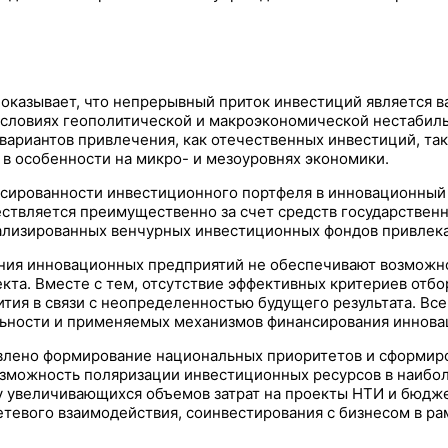
 показывает, что непрерывный приток инвестиций являетс
условиях геополитической и макроэкономической нестабиль
вариантов привлечения, как отечественных инвестиций, так
 в особенности на микро- и мезоуровнях экономики.
сированности инвестиционного портфеля в инновационный 
ествляется преимущественно за счет средств государствен
иализированных венчурных инвестиционных фондов привлека
ния инновационных предприятий не обеспечивают возможн
кта. Вместе с тем, отсутствие эффективных критериев от
ития в связи с неопределенностью будущего результата. В
ьности и применяемых механизмов финансирования иннова
ствлено формирование национальных приоритетов и сформи
возможность поляризации инвестиционных ресурсов в наиб
 увеличивающихся объемов затрат на проекты НТИ и бюдже
евого взаимодействия, соинвестирования с бизнесом в рам