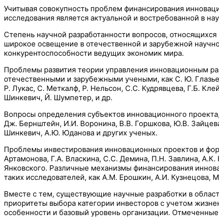
Учитывая совокупность проблем финансирования инноваци
исследования является актуальной и востребованной в на
Степень научной разработанности вопросов, относящихся 
широкое освещение в отечественной и зарубежной научно
конкурентоспособности ведущих экономик мира.
Проблемы развития теории управления инновационным раз
отечественными и зарубежными учеными, как С. Ю. Глазьев, 
Р. Лукас, С. Меткалф, Р. Нельсон, С.С. Кудрявцева, Г.Б. Кле
Шинкевич, Й. Шумпетер, и др.
Вопросы определения субъектов инновационного проекта, 
Дж. Бернштейн, И.И. Воронина, В.В. Горшкова, Ю.В. Зайцева
Шинкевич, А.Ю. Юданова и других ученых.
Проблемы инвестирования инновационных проектов и форм
Артамонова, Г.А. Власкина, С.С. Демина, П.Н. Завлина, А.К. 
Янковского. Различные механизмы финансирования иннов
таких исследователей, как А.М. Ерошкин, А.И. Кузнецова, М.
Вместе с тем, существующие научные разработки в облас
приоритеты выбора категории инвесторов с учетом жизнен
особенности и базовый уровень организации. Отмеченные