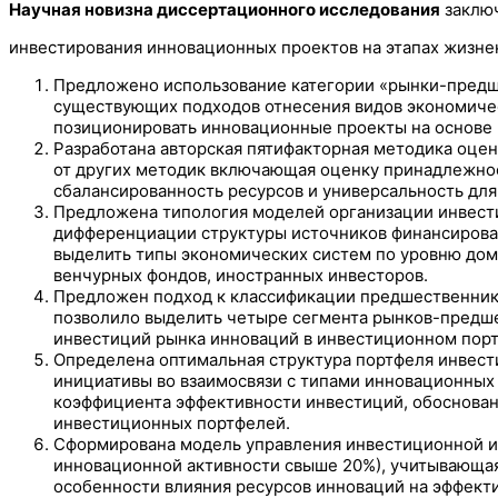
Научная новизна диссертационного исследования
заключ
инвестирования инновационных проектов на этапах жизне
Предложено использование категории «рынки-предш
существующих подходов отнесения видов экономическ
позиционировать инновационные проекты на основе
Разработана авторская пятифакторная методика оце
от других методик включающая оценку принадлежнос
сбалансированность ресурсов и универсальность для
Предложена типология моделей организации инвести
дифференциации структуры источников финансирован
выделить типы экономических систем по уровню доми
венчурных фондов, иностранных инвесторов.
Предложен подход к классификации предшественнико
позволило выделить четыре сегмента рынков-предш
инвестиций рынка инноваций в инвестиционном пор
Определена оптимальная структура портфеля инвес
инициативы во взаимосвязи с типами инновационных 
коэффициента эффективности инвестиций, обоснова
инвестиционных портфелей.
Сформирована модель управления инвестиционной и
инновационной активности свыше 20%), учитывающая
особенности влияния ресурсов инноваций на эффект