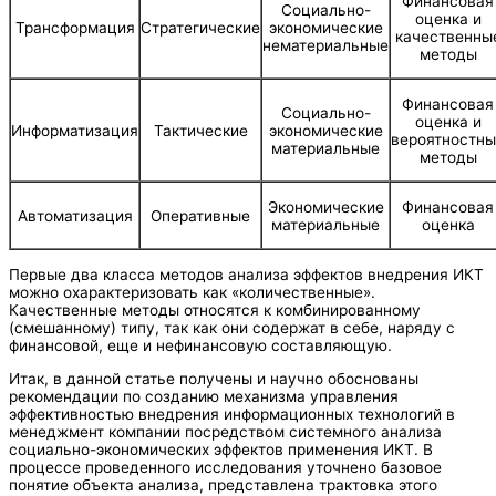
Финансовая
Социально-
оценка и
Трансформация
Стратегические
экономические
качественны
нематериальные
методы
Финансовая
Социально-
оценка и
Информатизация
Тактические
экономические
вероятностн
материальные
методы
Экономические
Финансовая
Автоматизация
Оперативные
материальные
оценка
Первые два класса методов анализа эффектов внедрения ИКТ
можно охарактеризовать как «количественные».
Качественные методы относятся к комбинированному
(смешанному) типу, так как они содержат в себе, наряду с
финансовой, еще и нефинансовую составляющую.
Итак, в данной статье получены и научно обоснованы
рекомендации по созданию механизма управления
эффективностью внедрения информационных технологий в
менеджмент компании посредством системного анализа
социально-экономических эффектов применения ИКТ. В
процессе проведенного исследования уточнено базовое
понятие объекта анализа, представлена трактовка этого