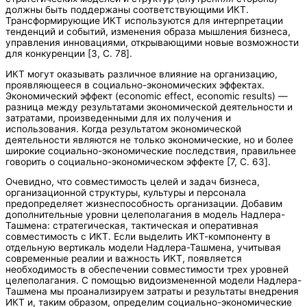
должны быть поддержаны соответствующими ИКТ.
Трансформирующие ИКТ используются для интерпретации
тенденций и событий, изменения образа мышления бизнеса,
управления инновациями, открывающими новые возможности
для конкуренции [3, C. 78].
ИКТ могут оказывать различное влияние на организацию,
проявляющееся в социально-экономических эффектах.
Экономический эффект (economic effect, economic results) —
разница между результатами экономической деятельности и
затратами, произведенными для их получения и
использования. Когда результатом экономической
деятельности являются не только экономические, но и более
широкие социально-экономические последствия, правильнее
говорить о социально-экономическом эффекте [7, C. 63].
Очевидно, что совместимость целей и задач бизнеса,
организационной структуры, культуры и персонала
предопределяет жизнеспособность организации. Добавим
дополнительные уровни целеполагания в модель Надлера-
Ташмена: стратегическая, тактическая и оперативная
совместимость с ИКТ. Если выделить ИКТ-компоненту в
отдельную вертикаль модели Надлера-Ташмена, учитывая
современные реалии и важность ИКТ, появляется
необходимость в обеспечении совместимости трех уровней
целеполагания. С помощью видоизмененной модели Надлера-
Ташмена мы проанализируем затраты и результаты внедрения
ИКТ и, таким образом, определим социально-экономические