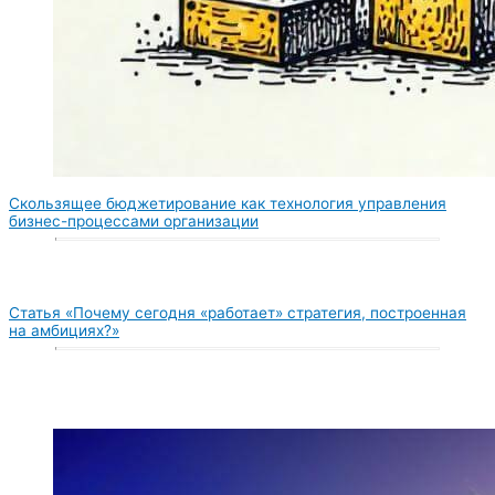
Скользящее бюджетирование как технология управления
бизнес-процессами организации
Статья «Почему сегодня «работает» стратегия, построенная
на амбициях?»