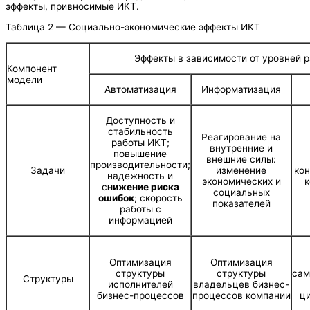
эффекты, привносимые ИКТ.
Таблица 2 — Социально-экономические эффекты ИКТ
Эффекты в зависимости от уровней 
Компонент
модели
Автоматизация
Информатизация
Доступность и
стабильность
Реагирование на
работы ИКТ;
внутренние и
повышение
внешние силы:
производительности;
Задачи
изменение
кон
надежность и
экономических и
к
с
нижение риска
социальных
ошибок
; скорость
показателей
работы с
информацией
Оптимизация
Оптимизация
структуры
структуры
сам
Структуры
исполнителей
владельцев бизнес-
бизнес-процессов
процессов компании
ц