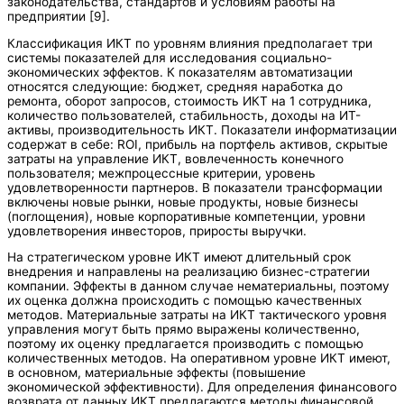
законодательства, стандартов и условиям работы на
предприятии [9].
Классификация ИКТ по уровням влияния предполагает три
системы показателей для исследования социально-
экономических эффектов. К показателям автоматизации
относятся следующие: бюджет, средняя наработка до
ремонта, оборот запросов, стоимость ИКТ на 1 сотрудника,
количество пользователей, стабильность, доходы на ИТ-
активы, производительность ИКТ. Показатели информатизации
содержат в себе: ROI, прибыль на портфель активов, скрытые
затраты на управление ИКТ, вовлеченность конечного
пользователя; межпроцессные критерии, уровень
удовлетворенности партнеров. В показатели трансформации
включены новые рынки, новые продукты, новые бизнесы
(поглощения), новые корпоративные компетенции, уровни
удовлетворения инвесторов, приросты выручки.
На стратегическом уровне ИКТ имеют длительный срок
внедрения и направлены на реализацию бизнес-стратегии
компании. Эффекты в данном случае нематериальны, поэтому
их оценка должна происходить с помощью качественных
методов. Материальные затраты на ИКТ тактического уровня
управления могут быть прямо выражены количественно,
поэтому их оценку предлагается производить с помощью
количественных методов. На оперативном уровне ИКТ имеют,
в основном, материальные эффекты (повышение
экономической эффективности). Для определения финансового
возврата от данных ИКТ предлагаются методы финансовой