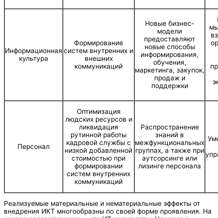
Новые бизнес-
мы
модели
в
предоставляют
Формирование
ор
новые способы
Информационная
систем внутренних и
информирования,
культура
внешних
обучения,
коммуникаций
пр
маркетинга, закупок,
продаж и
э
поддержки
Оптимизация
людских ресурсов и
ликвидация
Распространение
рутинной работы
знаний в
Ум
кадровой службы с
межфункциональных
Персонал
низкой добавленной
группах, а также при
упр
стоимостью при
аутсорсинге или
формировании
лизинге персонала
систем внутренних
коммуникаций
Реализуемые материальные и нематериальные эффекты от
внедрения ИКТ многообразны по своей форме проявления. На