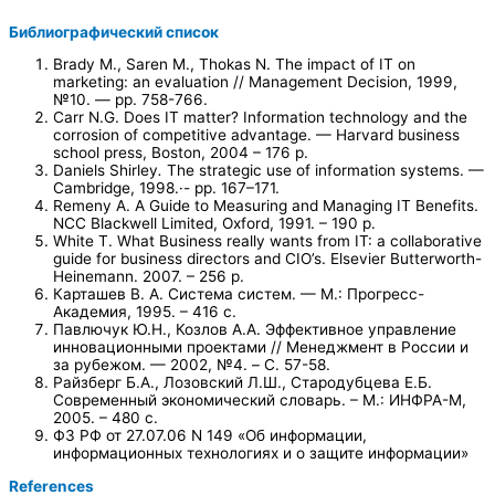
Библиографический список
Brady M., Saren M., Thokas N. The impact of IT on
marketing: an evaluation // Management Decision, 1999,
№10. — pp. 758-766.
Carr N.G. Does IT matter? Information technology and the
corrosion of competitive advantage. — Harvard business
school press, Boston, 2004 – 176 p.
Daniels Shirley
.
The strategic use of information systems. —
Cambridge, 1998.·- pp. 167–171.
Remeny A. A Guide to Measuring and Managing IT Benefits.
NCC Blackwell Limited, Oxford, 1991. – 190 p.
White T. What Business really wants from IT: a collaborative
guide for business directors and CIO’s. Elsevier Butterworth-
Heinemann. 2007. – 256 p.
Карташев В. А. Система систем. — М.: Прогресс-
Академия, 1995. – 416 с.
Павлючук Ю.Н., Козлов А.А. Эффективное управление
инновационными проектами // Менеджмент в России и
за рубежом. — 2002, №4. – C. 57-58.
Райзберг Б.А., Лозовский Л.Ш., Стародубцева Е.Б.
Современный экономический словарь. – М.: ИНФРА-М,
2005. – 480 с.
ФЗ РФ от 27.07.06 N 149 «Об информации,
информационных технологиях и о защите информации»
References