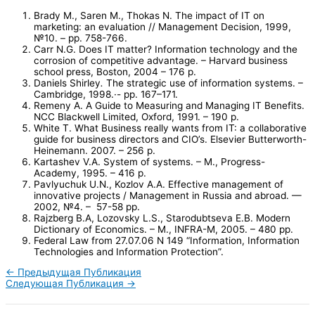
Brady M., Saren M., Thokas N. The impact of IT on
marketing: an evaluation // Management Decision, 1999,
№10. – pp. 758-766.
Carr N.G. Does IT matter? Information technology and the
corrosion of competitive advantage. – Harvard business
school press, Boston, 2004 – 176 p.
Daniels Shirley
.
The strategic use of information systems. –
Cambridge, 1998.·- pp. 167–171.
Remeny A. A Guide to Measuring and Managing IT Benefits.
NCC Blackwell Limited, Oxford, 1991. – 190 p.
White T. What Business really wants from IT: a collaborative
guide for business directors and CIO’s. Elsevier Butterworth-
Heinemann. 2007. – 256 p.
Kartashev V.A. System of systems. – M., Progress-
Academy, 1995. – 416 p.
Pavlyuchuk U.N., Kozlov A.A. Effective management of
innovative projects / Management in Russia and abroad. —
2002, №4. – 57-58 pp.
Rajzberg B.A, Lozovsky L.S., Starodubtseva E.B. Modern
Dictionary of Economics. – M., INFRA-M, 2005. – 480 pp.
Federal Law from 27.07.06 N 149 “Information, Information
Technologies and Information Protection”.
←
Предыдущая Публикация
Следующая Публикация
→