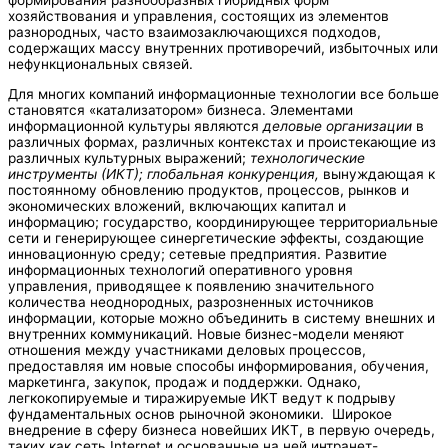
формирования разнообразных гибридных форм
хозяйствования и управления, состоящих из элементов
разнородных, часто взаимозаключающихся подходов,
содержащих массу внутренних противоречий, избыточных или
нефункциональных связей.
Для многих компаний информационные технологии все больше
становятся «катализатором» бизнеса. Элементами
информационной культуры являются
деловые организации
в
различных формах, различных контекстах и проистекающие из
различных культурных выражений;
технологические
инструменты (ИКТ); глобальная конкуренция,
вынуждающая к
постоянному обновлению продуктов, процессов, рынков и
экономических вложений, включающих капитал и
информацию; государство, координирующее территориальные
сети и генерирующее синергетические эффекты, создающие
инновационную среду; сетевые предприятия. Развитие
информационных технологий оперативного уровня
управления, приводящее к появлению значительного
количества неоднородных, разрозненных источников
информации, которые можно объединить в систему внешних и
внутренних коммуникаций. Новые бизнес-модели меняют
отношения между участниками деловых процессов,
предоставляя им новые способы информирования, обучения,
маркетинга, закупок, продаж и поддержки. Однако,
легкокопируемые и тиражируемые ИКТ ведут к подрыву
фундаментальных основ рыночной экономики. Широкое
внедрение в сферу бизнеса новейших ИКТ, в первую очередь,
таких как сеть Internet и основанные на ней интранет-