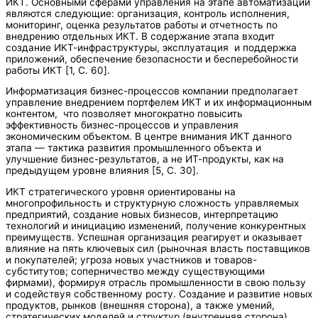
ИКТ. Основными сферами управления на этапе автоматизации
являются следующие: организация, контроль исполнения,
мониторинг, оценка результатов работы и отчетность по
внедрению отдельных ИКТ. В содержание этапа входит
создание ИКТ-инфраструктуры, эксплуатация и поддержка
приложений, обеспечение безопасности и бесперебойности
работы ИКТ [1, C. 60].
Информатизация бизнес-процессов компании предполагает
управление внедрением портфелем ИКТ и их информационным
контентом, что позволяет многократно повысить
эффективность бизнес-процессов и управления
экономическим объектом. В центре внимания ИКТ данного
этапа — тактика развития промышленного объекта и
улучшение бизнес-результатов, а не ИТ-продукты, как на
предыдущем уровне влияния [5, C. 30].
ИКТ стратегического уровня ориентированы на
многопрофильность и структурную сложность управляемых
предприятий, создание новых бизнесов, интерпретацию
технологий и инициацию изменений, получение конкурентных
преимуществ. Успешная организация реагирует и оказывает
влияние на пять ключевых сил (рыночная власть поставщиков
и покупателей; угроза новых участников и товаров-
субститутов; соперничество между существующими
фирмами), формируя отрасль промышленности в свою пользу
и содействуя собственному росту. Создание и развитие новых
продуктов, рынков (внешняя сторона), а также умений,
стратегических моделей и структур (внутренняя сторона)