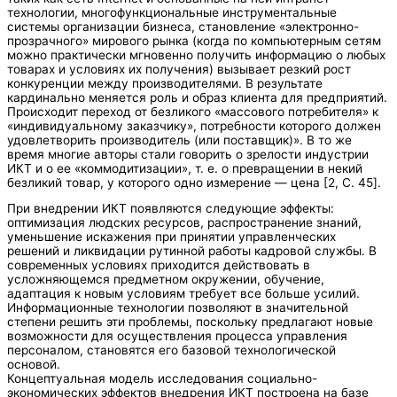
технологии, многофункциональные инструментальные
системы организации бизнеса, становление «электронно-
прозрачного» мирового рынка (когда по компьютерным сетям
можно практически мгновенно получить информацию о любых
товарах и условиях их получения) вызывает резкий рост
конкуренции между производителями. В результате
кардинально меняется роль и образ клиента для предприятий.
Происходит переход от безликого «массового потребителя» к
«индивидуальному заказчику», потребности которого должен
удовлетворить производитель (или поставщик)». В то же
время многие авторы стали говорить о зрелости индустрии
ИКТ и о ее «коммодитизации», т. е. о превращении в некий
безликий товар, у которого одно измерение — цена [2, C. 45].
При внедрении ИКТ появляются следующие эффекты:
оптимизация людских ресурсов, распространение знаний,
уменьшение искажения при принятии управленческих
решений и ликвидации рутинной работы кадровой службы. В
современных условиях приходится действовать в
усложняющемся предметном окружении, обучение,
адаптация к новым условиям требует все больше усилий.
Информационные технологии позволяют в значительной
степени решить эти проблемы, поскольку предлагают новые
возможности для осуществления процесса управления
персоналом, становятся его базовой технологической
основой.
Концептуальная модель исследования социально-
экономических эффектов внедрения ИКТ построена на базе