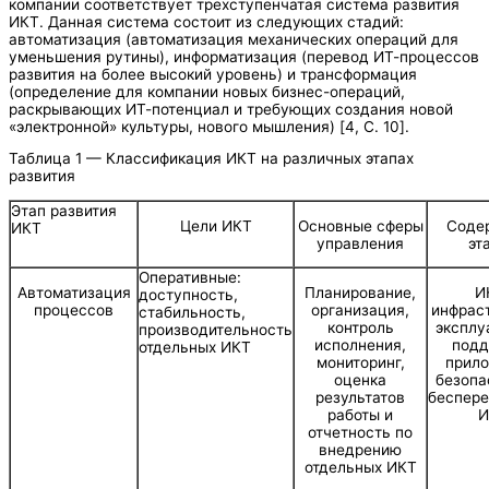
компании соответствует трехступенчатая система развития
ИКТ. Данная система состоит из следующих стадий:
автоматизация (автоматизация механических операций для
уменьшения рутины), информатизация (перевод ИТ-процессов
развития на более высокий уровень) и трансформация
(определение для компании новых бизнес-операций,
раскрывающих ИТ-потенциал и требующих создания новой
«электронной» культуры, нового мышления) [4, C. 10].
Таблица 1 — Классификация ИКТ на различных этапах
развития
Этап развития
Цели ИКТ
Основные сферы
Соде
ИКТ
управления
эт
Оперативные:
Автоматизация
Планирование,
И
доступность,
процессов
организация,
инфраст
стабильность,
контроль
эксплу
производительность
исполнения,
подд
отдельных ИКТ
мониторинг,
прило
оценка
безопа
результатов
беспере
работы и
И
отчетность по
внедрению
отдельных ИКТ