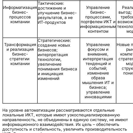
Тактические:
Информатизация
Управление
Реал
достижение и
бизнес-
бизнес-
выгод;
улучшение бизнес-
процессов
процессами,
требо
результатов, а не
компании
портфелем ИКТ и
возмож
ИТ-продуктов
информационным
техноло
контентом
мо
Стратегические:
Трансформация
Управление
Новые п
создание новых
и реализация
фокусом и
рын
бизнесов;
бизнес-
внимание,
компе
интерпретация
стратегии
интерпретация
страте
технологии,
компании
тенденций и
мод
увеличение
событий;
струк
понимания бизнеса
изменение
пони
и инициация
образа
изменений
мышления ИТ и
бизнеса;
управление
инновациями
На уровне автоматизации рассматриваются отдельные
локальные ИКТ, которые имеют узкоспециализированную
направленность, не объединены в единую систему, не имеют
информационного взаимодействия. Их цель – обеспечить
доступность и стабильность, увеличить производительность