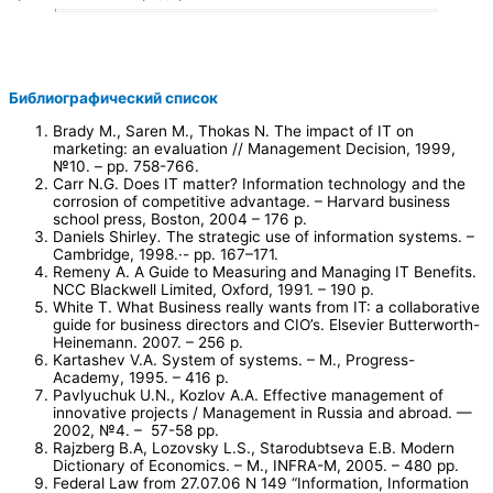
Библиографический список
Brady M., Saren M., Thokas N. The impact of IT on
marketing: an evaluation // Management Decision, 1999,
№10. – pp. 758-766.
Carr N.G. Does IT matter? Information technology and the
corrosion of competitive advantage. – Harvard business
school press, Boston, 2004 – 176 p.
Daniels Shirley
.
The strategic use of information systems. –
Cambridge, 1998.·- pp. 167–171.
Remeny A. A Guide to Measuring and Managing IT Benefits.
NCC Blackwell Limited, Oxford, 1991. – 190 p.
White T. What Business really wants from IT: a collaborative
guide for business directors and CIO’s. Elsevier Butterworth-
Heinemann. 2007. – 256 p.
Kartashev V.A. System of systems. – M., Progress-
Academy, 1995. – 416 p.
Pavlyuchuk U.N., Kozlov A.A. Effective management of
innovative projects / Management in Russia and abroad. —
2002, №4. – 57-58 pp.
Rajzberg B.A, Lozovsky L.S., Starodubtseva E.B. Modern
Dictionary of Economics. – M., INFRA-M, 2005. – 480 pp.
Federal Law from 27.07.06 N 149 “Information, Information