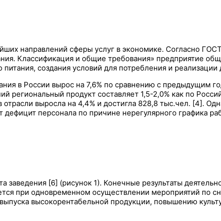
йших направлений сферы услуг в экономике. Согласно ГОСТ
ания. Классификация и общие требования» предприятие об
итания, создания условий для потребления и реализации да
ния в России вырос на 7,6% по сравнению с предыдущим годо
ий региональный продукт составляет 1,5-2,0% как по Росси
в отрасли выросла на 4,4% и достигла 828,8 тыс.чел. [4]. О
 дефицит персонала по причине нерегулярного графика раб
та заведения [6] (рисунок 1). Конечные результаты деятел
ется при одновременном осуществлении мероприятий по с
 выпуска высокорентабельной продукции, повышению культу