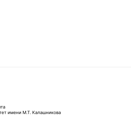
нта
тет имени М.Т. Калашникова