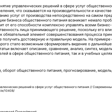
инятие управленческих решений в сфере услуг общественно
ления, что сказывается на производительности и качестве 
азанию услуг от производства непосредственно на самом п
ции бизнеса общественного питания возникает немало пробл
сит от его способности комплексно управлять всеми бизне
ственность лица принимающего решение, поскольку его вли
ак обязательный элемент совершенствования процесса прин
 получить достоверную и правильную модель. На примере 
торого стало возможным сформировать видение о дальнейше
атьи включает описание, сравнение, анализ, синтез, модел
ей в сфере общественного питания, так и в учебных целях
, оборот общественного питания, прогнозирование, модель
вленческих решений в сфере услуг общественного питания // Современны
cle/10408/
nagement Department