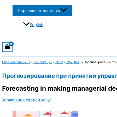
Переключатель меню
English
Главная страница
»
Публикации
»
2023
»
№4 (104)
»
Прогнозирование при
Прогнозирование при принятии управ
Forecasting in making managerial dec
Управление сферой услуг