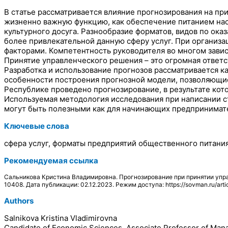
В статье рассматривается влияние прогнозирования на пр
жизненно важную функцию, как обеспечение питанием насе
культурного досуга. Разнообразие форматов, видов по ок
более привлекательной данную сферу услуг. При организа
факторами. Компетентность руководителя во многом зави
Принятие управленческого решения – это огромная ответ
Разработка и использование прогнозов рассматривается к
особенности построения прогнозной модели, позволяющие
Республике проведено прогнозирование, в результате ко
Используемая методология исследования при написании ст
могут быть полезными как для начинающих предпринимател
Ключевые слова
сфера услуг, форматы предприятий общественного питания
Рекомендуемая ссылка
Сальникова Кристина Владимировна. Прогнозирование при принятии упра
10408. Дата публикации: 02.12.2023. Режим доступа: https://sovman.ru/arti
Authors
Salnikova Kristina Vladimirovna
Candidate of Economic Sciences, Associate Professor of Ma