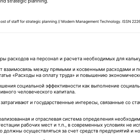
and strategic planning.
 cost of staff for strategic planning // Modern Management Technology. ISSN 2
ы расходов на персонал и расчета необходимых для кальку
ет взаимосвязь между прямыми и косвенными расходами и п
татье «Расходы на оплату труда» и повышению экономическ
ышения социальной эффективности как выполнение социальн
тивного человеческого капитала.
затрагивают и государственные интересы, связанные со ста
рализованная и отраслевая система определения необходим
тестации рабочих мест и т.п., в современных условиях не и
ю должны осуществляться за счет средств предприятий и н