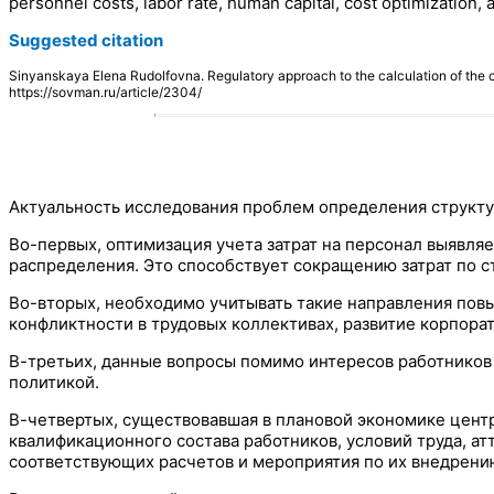
personnel costs, labor rate, human capital, cost optimization, 
Suggested citation
Sinyanskaya Elena Rudolfovna. Regulatory approach to the calculation of the
https://sovman.ru/article/2304/
Актуальность исследования проблем определения структур
Во-первых, оптимизация учета затрат на персонал выявля
распределения. Это способствует сокращению затрат по с
Во-вторых, необходимо учитывать такие направления пов
конфликтности в трудовых коллективах, развитие корпора
В-третьих, данные вопросы помимо интересов работников 
политикой.
В-четвертых, существовавшая в плановой экономике цент
квалификационного состава работников, условий труда, ат
соответствующих расчетов и мероприятия по их внедрени