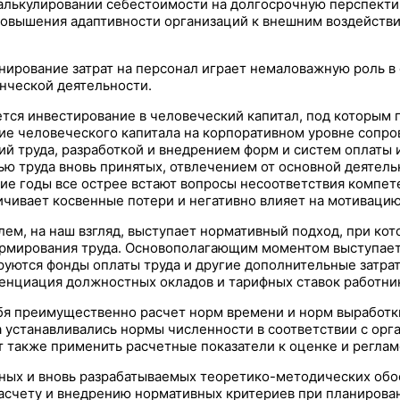
алькулировании себестоимости на долгосрочную перспекти
овышения адаптивности организаций к внешним воздействия
нирование затрат на персонал играет немаловажную роль в
нческой деятельности.
ся инвестирование в человеческий капитал, под которым п
ие человеческого капитала на корпоративном уровне сопр
ий труда, разработкой и внедрением форм и систем оплаты 
ью труда вновь принятых, отвлечением от основной деятель
ие годы все острее встают вопросы несоответствия компет
ичивает косвенные потери и негативно влияет на мотивацию
м, на наш взгляд, выступает нормативный подход, при кото
ормирования труда. Основополагающим моментом выступает
уются фонды оплаты труда и другие дополнительные затрат
енциация должностных окладов и тарифных ставок работни
бя преимущественно расчет норм времени и норм выработки
а устанавливались нормы численности в соответствии с ор
 также применить расчетные показатели к оценке и реглам
ных и вновь разрабатываемых теоретико-методических обо
расчету и внедрению нормативных критериев при планирова