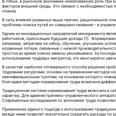
В-пятых, в рыночной экономике немаловажную роль при к
факторов внешней среды. Это связано с необходимостью п
планов.
В силу влияния указанных выше причин, рациональное пла
проблемы поиска путей их совершенствования – в управле
Одним из инновационных направлений менеджмента являет
работников, приносящие будущие доходы [1]. Формирован
например, затратами на набор, обучение, улучшение услов
косвенные потери, связанные с низкой производительност
простои во время поиска замены уволившимся. За последн
использование трудовых мигрантов, что многократно увел
В качестве наиболее оптимального способа решения пробле
трудовыми ресурсами, основан на применении методов н
квалификационным группам, на основании которого планир
благодаря методам нормирования труда возможна диффер
Традиционная система нормирования труда включала в се
характер. Для административно-управленческого аппарат
Современные исследования по экономике труда позволяют
Применение единого подхода к использованию традицион
между ними позволит значительно сократить расходы по 