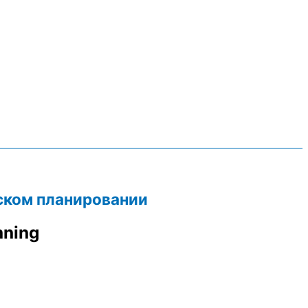
ском планировании
nning