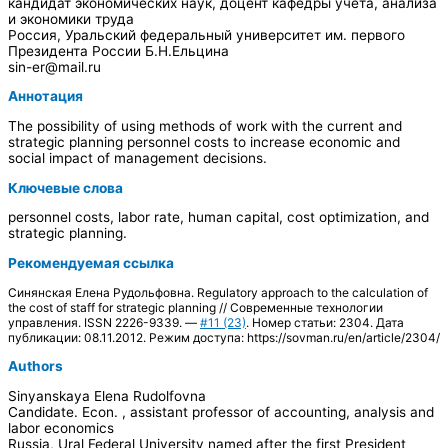
кандидат экономических наук, доцент кафедры учета, анализа
и экономики труда
Россия, Уральский федеральный университет им. первого
Президента России Б.Н.Ельцина
sin-er@mail.ru
Аннотация
The possibility of using methods of work with the current and
strategic planning personnel costs to increase economic and
social impact of management decisions.
Ключевые слова
personnel costs, labor rate, human capital, cost optimization, and
strategic planning.
Рекомендуемая ссылка
Синянская Елена Рудольфовна. Regulatory approach to the calculation of
the cost of staff for strategic planning // Современные технологии
управления. ISSN 2226-9339. —
#11 (23)
. Номер статьи: 2304. Дата
публикации: 08.11.2012. Режим доступа: https://sovman.ru/en/article/2304/
Authors
Sinyanskaya Elena Rudolfovna
Candidate. Econ. , assistant professor of accounting, analysis and
labor economics
Russia, Ural Federal University named after the first President