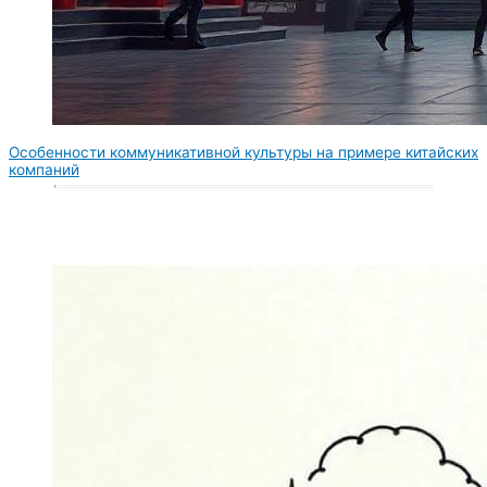
Особенности коммуникативной культуры на примере китайских
компаний