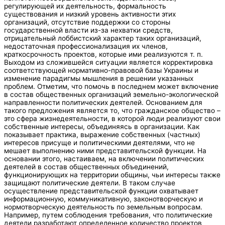
регулирующей их деятельность, формальность
существования и низкий уровень активности этих
организаций, отсутствие поддержки со стороны
государственной власти из-за нехватки средств,
отрицательный лоббистский характер таких организаций,
недостаточная профессионализация их членов,
краткосрочность проектов, которые ими реализуются т. п.
Выходом из сложившейся ситуации является корректировка
соответствующей нормативно-правовой базы Украины и
изменение парадигмы мышления в решении указанных
проблем. Отметим, что помочь в последнем может включение
в состав общественных организаций земельно-экологической
направленности политических деятелей. Основанием для
такого предложения является то, что гражданское общество –
это сфера жизнедеятельности, в которой люди реализуют свои
собственные интересы, объединяясь в организации. Как
показывает практика, выражение собственных (частных)
интересов присуще и политическими деятелями, что не
мешает выполнению ними представительской функции. На
основании этого, настаиваем, на включении политических
деятелей в состав общественных объединений,
функционирующих на территории общины, чьи интересы также
защищают политические деятели. В таком случае
осуществление представительской функции охватывает
информационную, коммуникативную, законотворческую и
нормотворческую деятельность по земельным вопросам.
Например, путем соблюдения требования, что политические
деятели разработают определенное количество проектов