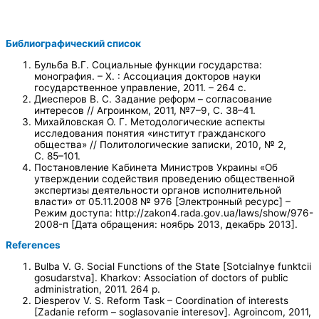
Библиографический список
Бульба В.Г. Социальные функции государства:
монография. – Х. : Ассоциация докторов науки
государственное управление, 2011. – 264 с.
Диесперов В. С. Задание реформ – согласование
интересов // Агроинком, 2011, №7–9, С. 38–41.
Михайловская О. Г. Методологические аспекты
исследования понятия «институт гражданского
общества» // Политологические записки, 2010, № 2,
С. 85–101.
Постановление Кабинета Министров Украины «Об
утверждении содействия проведению общественной
экспертизы деятельности органов исполнительной
власти» от 05.11.2008 № 976 [Электронный ресурс] –
Режим доступа: http://zakon4.rada.gov.ua/laws/show/976-
2008-п [Дата обращения: ноябрь 2013, декабрь 2013].
References
Bulba V. G. Social Functions of the State [Sotcialnye funktcii
gosudarstva]. Kharkov: Association of doctors of public
administration, 2011. 264 p.
Diesperov V. S. Reform Task – Coordination of interests
[Zadanie reform – soglasovanie interesov]. Agroincom, 2011,