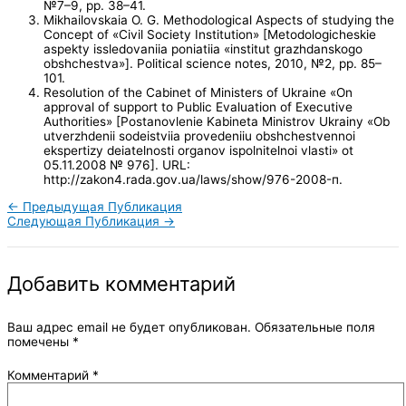
№7–9, pp. 38–41.
Mikhailovskaia O. G. Methodological Aspects of studying the
Concept of «Civil Society Institution» [Metodologicheskie
aspekty issledovaniia poniatiia «institut grazhdanskogo
obshchestva»]. Political science notes, 2010, №2, pp. 85–
101.
Resolution of the Cabinet of Ministers of Ukraine «On
approval of support to Public Evaluation of Executive
Authorities» [Postanovlenie Kabineta Ministrov Ukrainy «Ob
utverzhdenii sodeistviia provedeniiu obshchestvennoi
ekspertizy deiatelnosti organov ispolnitelnoi vlasti» ot
05.11.2008 № 976]. URL:
http://zakon4.rada.gov.ua/laws/show/976-2008-п.
←
Предыдущая Публикация
Следующая Публикация
→
Добавить комментарий
Ваш адрес email не будет опубликован.
Обязательные поля
помечены
*
Комментарий
*