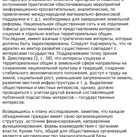
исполнении практически-обеспечивающих мероприятий
(информационно-просветительных, аналитических, по
привлечению международной материально-финансовой
поддержки и т. д.), необходимых для завершения земельной
реформы. Национальная общественная сеть и ее отделения
(офисы) должны заниматься представлением интересов
социума и отдельно взятых территориальных общин.
Последние, имеют важные стратегические интересы, которые
должны быть задекларированы. Следует подчеркнуть, что «в
идеале» их вектор развития существенно совпадает с
интересами государства. Поддерживаем точку зрения
В. Диесперова [2, с. 38], что интересы социума и
территориальных общин в земельной сфере направлены на
сохранение национальной культуры и традиций, создание
стабильного экономического положения, доступ к труду на
земле, социальный рост, уменьшение загрязненности земель,
развитие местной инфраструктуры и т. д. Выделение
общественных и местных интересов, однако, должно
проводиться с учетом другой важной составляющей
публичной подсистемы интересов – государственных
интересов.
Возвращаясь к плану исследования, заметим, что каждое
объединение граждан имеет свою организационную
структуру, источник финансирования, направление
функционирования, формы взаимодействия с органами
власти. Кроме того, общей для общественных организаций
является несовершенство законодательной базы,