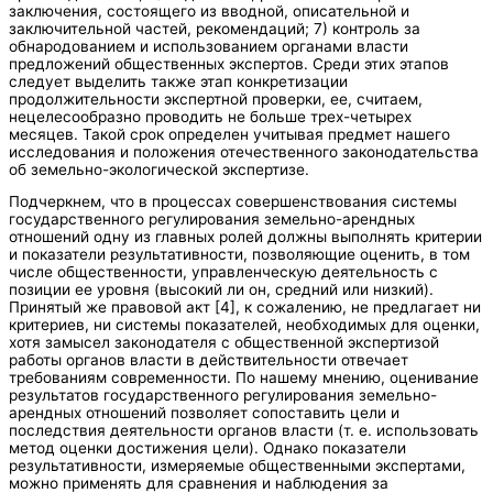
заключения, состоящего из вводной, описательной и
заключительной частей, рекомендаций; 7) контроль за
обнародованием и использованием органами власти
предложений общественных экспертов. Среди этих этапов
следует выделить также этап конкретизации
продолжительности экспертной проверки, ее, считаем,
нецелесообразно проводить не больше трех-четырех
месяцев. Такой срок определен учитывая предмет нашего
исследования и положения отечественного законодательства
об земельно-экологической экспертизе.
Подчеркнем, что в процессах совершенствования системы
государственного регулирования земельно-арендных
отношений одну из главных ролей должны выполнять критерии
и показатели результативности, позволяющие оценить, в том
числе общественности, управленческую деятельность с
позиции ее уровня (высокий ли он, средний или низкий).
Принятый же правовой акт [4], к сожалению, не предлагает ни
критериев, ни системы показателей, необходимых для оценки,
хотя замысел законодателя с общественной экспертизой
работы органов власти в действительности отвечает
требованиям современности. По нашему мнению, оценивание
результатов государственного регулирования земельно-
арендных отношений позволяет сопоставить цели и
последствия деятельности органов власти (т. е. использовать
метод оценки достижения цели). Однако показатели
результативности, измеряемые общественными экспертами,
можно применять для сравнения и наблюдения за