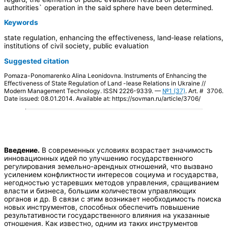
authorities` operation in the said sphere have been determined.
Keywords
state regulation, enhancing the effectiveness, land-lease relations,
institutions of civil society, public evaluation
Suggested citation
Pomaza-Ponomarenko Alina Leonidovna. Instruments of Enhancing the
Effectiveness of State Regulation of Land -lease Relations in Ukraine //
Modern Management Technology. ISSN 2226-9339. —
№1 (37)
. Art. # 3706.
Date issued: 08.01.2014. Available at: https://sovman.ru/article/3706/
Введение.
В современных условиях возрастает значимость
инновационных идей по улучшению государственного
регулирования земельно-арендных отношений, что вызвано
усилением конфликтности интересов социума и государства,
негодностью устаревших методов управления, сращиванием
власти и бизнеса, большим количеством управляющих
органов и др. В связи с этим возникает необходимость поиска
новых инструментов, способных обеспечить повышение
результативности государственного влияния на указанные
отношения. Как известно, одним из таких инструментов