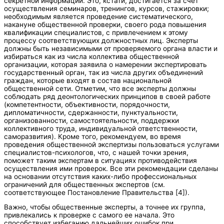
секретной информации. Это, кстати, достигается за счет
осуществления семинаров, тренингов, курсов, стажировки;
необходимым является проведение систематического,
накануне общественной проверки, своего рода повышения
квалификации специалистов, с привлечением к этому
процессу соответствующих должностных лиц. Эксперты
должны быть независимыми от проверяемого органа власти и
избираться как из числа коллектива общественной
организации, которая заявила о намерении экспертировать
государственный орган, так из числа других объединений
граждан, которые входят в состав национальной
общественной сети. Отметим, что все эксперты должны
соблюдать ряд деонтологических принципов в своей работе
(компетентности, объективности, порядочности,
дипломатичности, сдержанности, пунктуальности,
организованности, самостоятельности, поддержки
коллективного труда, индивидуальной ответственности,
саморазвития). Кроме того, рекомендуем, во время
проведения общественной экспертизы пользоваться услугами
специалистов-психологов, что, с нашей точки зрения,
поможет таким экспертам в ситуациях противодействия
осуществления ими проверок. Все эти рекомендации сделаны
на основании отсутствия каких-либо профессиональных
ограничений для общественных экспертов (см.
соответствующее Постановление Правительства [4]).
Важно, чтобы общественные эксперты, а точнее их группа,
привлекались к проверке с самого ее начала. Это
способствует избеганию дальнейших ошибок при