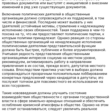
правовых документов или выступят с инициативой о внесении
изменений в ряд уже существующих документов.
Включение политических деятелей в общественные
организации должно сопровождаться их поддержкой, в том
числе и финансовой. Последнее может вызвать у них
(деятелей) устойчивые мотивы, стремление к надлежащему
исполнению своих обязанностей. Такая поддержка в чем-то
похожа на ту, что им предоставляют политические партии, к
которым политики принадлежат. Однако реакция со стороны
общественных организаций на ненадлежащее исполнение
политическими деятелями представительской функции
должна быть быстрее, публичнее и более агрументированой.
Учитывая редкость представления общественными
организациями интересов социума на местном уровне,
рекомендуем, активизировать работу в направлении
привлечения в их состав, прежде всего, депутатов местного
созыва. Впоследствии практика участия в выборах должна
сопровождаться прозрачным положительным лоббированием
конкретных предложений через кандидатов в депутаты; это
послужит толчком для повсеместного ее использования на
всех госуровнях.
Такие нововведения должны улучшить состояние
взаимодействия общественности с органами государственной
власти в сфере земельно-арендных отношений и обеспечить
ослабление кризисной атмосферы в обществе. Однако на этом
не стоит останавливаться; следует увеличить реальное