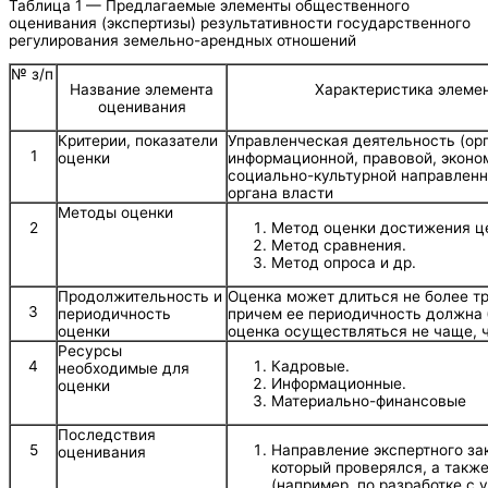
Таблица 1 — Предлагаемые элементы общественного
оценивания (экспертизы) результативности государственного
регулирования земельно-арендных отношений
№ з/п
Название элемента
Характеристика элеме
оценивания
Критерии, показатели
Управленческая деятельность (ор
1
оценки
информационной, правовой, эконо
социально-культурной направленн
органа власти
Методы оценки
2
Метод оценки достижения ц
Метод сравнения.
Метод опроса и др.
Продолжительность и
Оценка может длиться не более т
3
периодичность
причем ее периодичность должна 
оценки
оценка осуществляться не чаще, 
Ресурсы
4
Кадровые.
необходимые для
Информационные.
оценки
Материально-финансовые
Последствия
5
Направление экспертного за
оценивания
который проверялся, а такж
(например, по разработке с