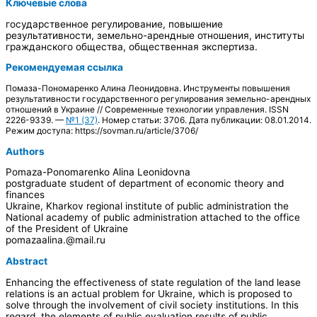
Ключевые слова
государственное регулирование, повышение
результативности, земельно-арендные отношения, институты
гражданского общества, общественная экспертиза.
Рекомендуемая ссылка
Помаза-Пономаренко Алина Леонидовна. Инструменты повышения
результативности государственного регулирования земельно-арендных
отношений в Украине // Современные технологии управления. ISSN
2226-9339. —
№1 (37)
. Номер статьи: 3706. Дата публикации: 08.01.2014.
Режим доступа: https://sovman.ru/article/3706/
Authors
Pomaza-Ponomarenko Alina Leonidovna
postgraduate student of department of economic theory and
finances
Ukraine, Kharkov regional institute of public administration the
National academy of public administration attached to the office
of the President of Ukraine
pomazaalina.@mail.ru
Abstract
Enhancing the effectiveness of state regulation of the land lease
relations is an actual problem for Ukraine, which is proposed to
solve through the involvement of civil society institutions. In this
regard, the elements of public evaluation results of public