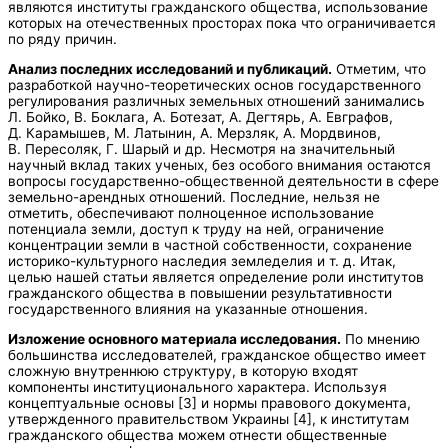
являются институты гражданского общества, использование
которых на отечественных просторах пока что ограничивается
по ряду причин.
Анализ последних исследований и публикаций.
Отметим, что
разработкой научно-теоретических основ государственного
регулирования различных земельных отношений занимались
Л. Бойко, В. Боклага, А. Ботезат, А. Дегтярь, А. Евграфов,
Д. Карамышев, М. Латынин, А. Мерзляк, А. Мордвинов,
В. Пересоляк, Г. Шарый и др. Несмотря на значительный
научный вклад таких ученых, без особого внимания остаются
вопросы государственно-общественной деятельности в сфере
земельно-арендных отношений. Последние, нельзя не
отметить, обеспечивают полноценное использование
потенциала земли, доступ к труду на ней, ограничение
концентрации земли в частной собственности, сохранение
историко-культурного наследия земледелия и т. д. Итак,
целью нашей статьи является определение роли институтов
гражданского общества в повышении результативности
государственного влияния на указанные отношения.
Изложение основного материала исследования.
По мнению
большинства исследователей, гражданское общество имеет
сложную внутреннюю структуру, в которую входят
компоненты институционального характера. Используя
концептуальные основы [3] и нормы правового документа,
утвержденного правительством Украины [4], к институтам
гражданского общества можем отнести общественные