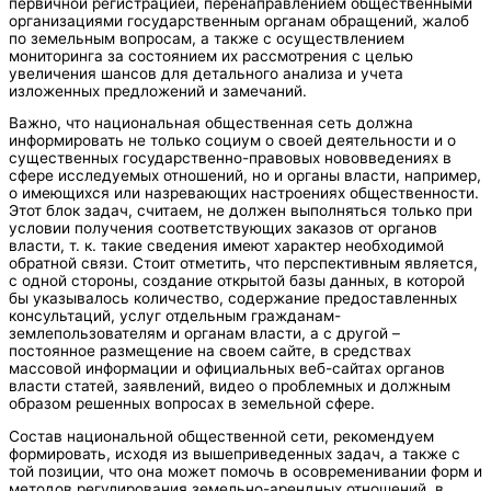
первичной регистрацией, перенаправлением общественными
организациями государственным органам обращений, жалоб
по земельным вопросам, а также с осуществлением
мониторинга за состоянием их рассмотрения с целью
увеличения шансов для детального анализа и учета
изложенных предложений и замечаний.
Важно, что национальная общественная сеть должна
информировать не только социум о своей деятельности и о
существенных государственно-правовых нововведениях в
сфере исследуемых отношений, но и органы власти, например,
о имеющихся или назревающих настроениях общественности.
Этот блок задач, считаем, не должен выполняться только при
условии получения соответствующих заказов от органов
власти, т. к. такие сведения имеют характер необходимой
обратной связи. Стоит отметить, что перспективным является,
с одной стороны, создание открытой базы данных, в которой
бы указывалось количество, содержание предоставленных
консультаций, услуг отдельным гражданам-
землепользователям и органам власти, а с другой –
постоянное размещение на своем сайте, в средствах
массовой информации и официальных веб-сайтах органов
власти статей, заявлений, видео о проблемных и должным
образом решенных вопросах в земельной сфере.
Состав национальной общественной сети, рекомендуем
формировать, исходя из вышеприведенных задач, а также с
той позиции, что она может помочь в осовременивании форм и
методов регулирования земельно-арендных отношений, в