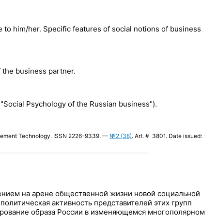
to him/her. Specific features of social notions of business
f the business partner.
"Social Psychology of the Russian business").
anagement Technology. ISSN 2226-9339. —
№2 (38)
. Art. # 3801. Date issued:
лением на арене общественной жизни новой социальной
политическая активность представителей этих групп
мирование образа России в изменяющемся многополярном