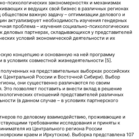
но-психологических закономерностях и механизмах
живающих и ведущих свой бизнес в различных регионах
 обществом важную задачу – оптимизации делового и
щин актуализирует необходимость изучения гендерных
аучная проблема – изучения социально-психологических
к деловых партнерах, складывающихся у представителей
ческих условий экономической деятельности и их
ческую концепцию и основанную на ней программу
 в условиях совместной жизнедеятельности [5].
 полученных на представительных выборках российских
 (Центральной России и Восточной Сибири). Выбор
егионы, они существенно различаются по своим
. Это позволяет поставить и внести вклад в решение
ихологических отношений представителей различных
ности (в данном случае – в условиях партнерского
ртнеров по деловому взаимодействию, проживающие и
етствующими требованиям исследования и приняты к
ринимателя из Центрального региона России
сноярским краем и Иркутском). Выборка представлена 107