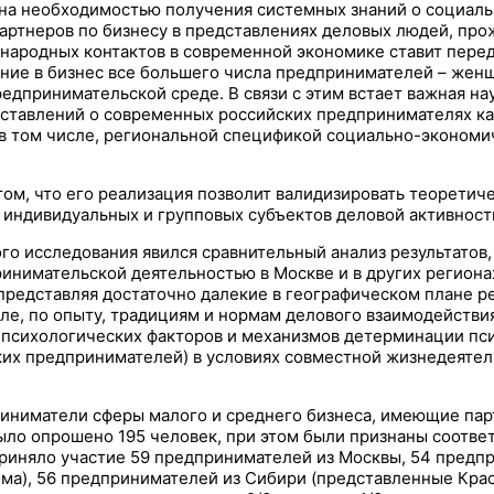
на необходимостью получения системных знаний о социаль
артнеров по бизнесу в представлениях деловых людей, про
ародных контактов в современной экономике ставит перед
ние в бизнес все большего числа предпринимателей – жен
едпринимательской среде. В связи с этим встает важная н
ставлений о современных российских предпринимателях ка
 в том числе, региональной спецификой социально-экономи
том, что его реализация позволит валидизировать теорети
индивидуальных и групповых субъектов деловой активности
о исследования явился сравнительный анализ результатов,
имательской дeятельностью в Москве и в других регионах
 представляя достаточно далекие в географическом плане р
ле, по опыту, традициям и нормам делового взаимодействия
-психологических факторов и механизмов детерминации пс
их предпринимателей) в условиях совместной жизнедеятель
иниматели сферы малого и среднего бизнеса, имеющие па
было опрошено 195 человек, при этом были признаны соотв
приняло участие 59 предпринимателей из Москвы, 54 предп
ма), 56 предпринимателей из Сибири (представленные Кра