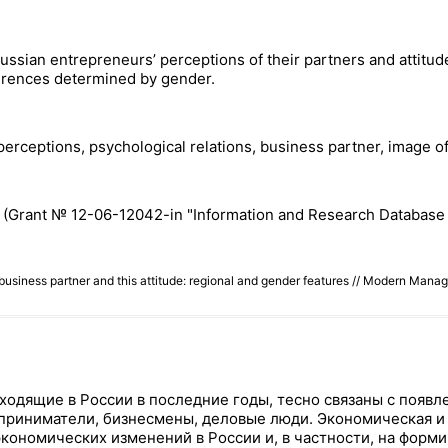
ssian entrepreneurs’ perceptions of their partners and attitude 
fferences determined by gender.
 perceptions, psychological relations, business partner, image o
H (Grant № 12-06-12042-in "Information and Research Database 
f business partner and this attitude: regional and gender features // Modern M
одящие в России в последние годы, тесно связаны с появ
приниматели, бизнесмены, деловые люди. Экономическая и 
экономических изменений в России и, в частности, на фор