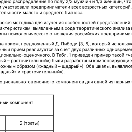
дено распределение по полу 2/3 мужчин и 1/3 женщин, чт
участвовали предприниматели всех возрастных категорий, 
ельности малого и среднего бизнеса.
рская методика для изучения особенностей представлений 
актеристикам, выявленным в ходе теоретического анализа 
пы психологического отношения российских предпринимател
а прием, предложенный Д. Пибоди [3, 6], который использу
анный прием реализуется за счет двух различных одновре
моционально-оценочного. В Табл. 1 приведен пример такой 
ный – расточительный») были разработаны компенсирующие
жным образом («жадный – щедрый»). Обе шкалы, выявляют
жадный» и «расточительный»).
моционально-оценочного компонентов для одной из парных 
ный компонент
Б (траты)