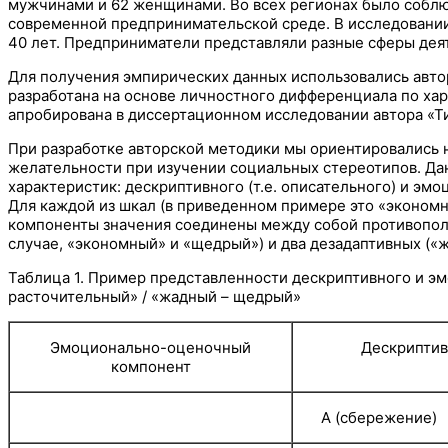
мужчинами и 62 женщинами. Во всех регионах было соблю
современной предпринимательской среде. В исследовании 
40 лет. Предприниматели представляли разные сферы деят
Для получения эмпирических данных использовались авто
разработана на основе личностного дифференциала по хар
апробирована в диссертационном исследовании автора «Ти
При разработке авторской методики мы ориентировались н
желательности при изучении социальных стереотипов. Д
характеристик: дескриптивного (т.е. описательного) и э
Для каждой из шкал (в приведенном примере это «эконом
компоненты значения соединены между собой противополо
случае, «экономный» и «щедрый») и два дезадаптивных («
Таблица 1. Пример представленности дескриптивного и э
расточительный» / «жадный – щедрый»
Эмоционально-оценочный
Дескриптив
компонент
А (сбережение)