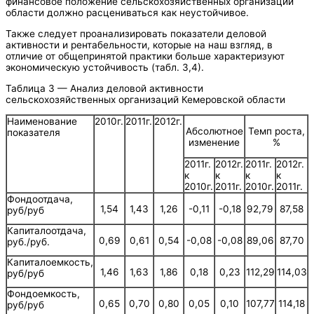
финансовое положение сельскохозяйственных организаций
области должно расцениваться как неустойчивое.
Также следует проанализировать показатели деловой
активности и рентабельности, которые на наш взгляд, в
отличие от общепринятой практики больше характеризуют
экономическую устойчивость (табл. 3,4).
Таблица 3 — Анализ деловой активности
сельскохозяйственных организаций Кемеровской области
Наименование
2010г.
2011г.
2012г.
Абсолютное
Темп роста,
показателя
изменение
%
2011г.
2012г.
2011г.
2012г.
к
к
к
к
2010г.
2011г.
2010г.
2011г.
Фондоотдача,
1,54
1,43
1,26
-0,11
-0,18
92,79
87,58
руб/руб
Капиталоотдача,
0,69
0,61
0,54
-0,08
-0,08
89,06
87,70
руб./руб.
Капиталоемкость,
1,46
1,63
1,86
0,18
0,23
112,29
114,03
руб/руб
Фондоемкость,
0,65
0,70
0,80
0,05
0,10
107,77
114,18
руб/руб