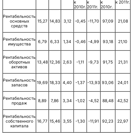
к
к
к
к 2011г.
2010г.
2011г.
2010г.
Рентабельность
основных
15,27
14,83
3,12
-0,45
-11,70
97,09
21,08
средств
Рентабельность
6,79
6,33
1,34
-0,46
-4,99
93,18
21,10
имущества
Рентабельность
оборотных
13,48
12,36
2,63
-1,11
-9,73
91,75
21,31
активов
Рентабельность
19,69
18,33
4,40
-1,37
-13,93
93,06
24,01
запасов
Рентабельность
8,89
7,86
3,34
-1,02
-4,52
88,48
42,52
продаж
Рентабельность
собственного
16,77
15,46
3,55
-1,30
-11,91
92,23
22,97
капитала