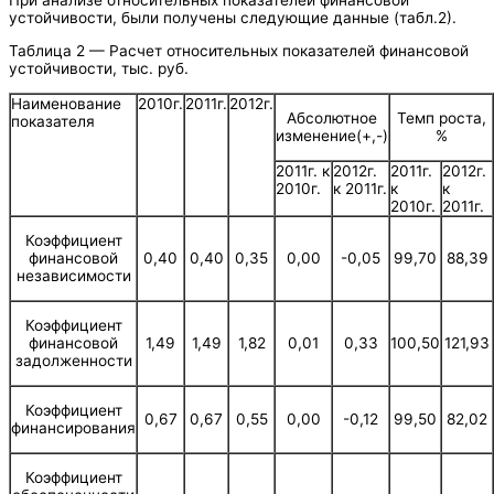
При анализе относительных показателей финансовой
устойчивости, были получены следующие данные (табл.2).
Таблица 2 — Расчет относительных показателей финансовой
устойчивости, тыс. руб.
Наименование
2010г.
2011г.
2012г.
Абсолютное
Темп роста,
показателя
изменение(+,-)
%
2011г. к
2012г.
2011г.
2012г.
2010г.
к 2011г.
к
к
2010г.
2011г.
Коэффициент
финансовой
0,40
0,40
0,35
0,00
-0,05
99,70
88,39
независимости
Коэффициент
финансовой
1,49
1,49
1,82
0,01
0,33
100,50
121,93
задолженности
Коэффициент
0,67
0,67
0,55
0,00
-0,12
99,50
82,02
финансирования
Коэффициент