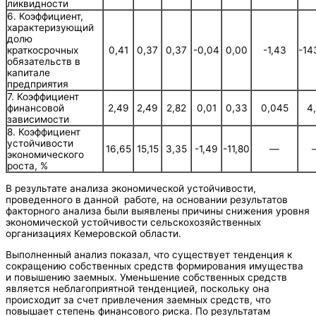
ликвидности
6. Коэффициент,
характеризующий
долю
0,41
0,37
0,37
-0,04
0,00
-1,43
-14
краткосрочных
обязательств в
капитале
предприятия
7. Коэффициент
2,49
2,49
2,82
0,01
0,33
0,045
4
финансовой
зависимости
8. Коэффициент
устойчивости
16,65
15,15
3,35
-1,49
-11,80
—
экономического
роста, %
В результате анализа экономической устойчивости,
проведенного в данной работе, на основании результатов
факторного анализа были выявлены причины снижения уровня
экономической устойчивости сельскохозяйственных
организациях Кемеровской области.
Выполненный анализ показал, что существует тенденция к
сокращению собственных средств формирования имущества
и повышению заемных. Уменьшение собственных средств
является неблагоприятной тенденцией, поскольку она
происходит за счет привлечения заемных средств, что
повышает степень финансового риска. По результатам