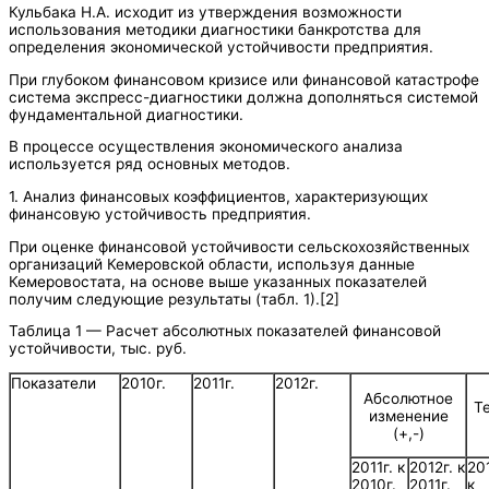
Кульбака Н.А. исходит из утверждения возможности
использования методики диагностики банкротства для
определения экономической устойчивости предприятия.
При глубоком финансовом кризисе или финансовой катастрофе
система экспресс-диагностики должна дополняться системой
фундаментальной диагностики.
В процессе осуществления экономического анализа
используется ряд основных методов.
1. Анализ финансовых коэффициентов, характеризующих
финансовую устойчивость предприятия.
При оценке финансовой устойчивости сельскохозяйственных
организаций Кемеровской области, используя данные
Кемеровостата, на основе выше указанных показателей
получим следующие результаты (табл. 1).[2]
Таблица 1 — Расчет абсолютных показателей финансовой
устойчивости, тыс. руб.
Показатели
2010г.
2011г.
2012г.
Абсолютное
Т
изменение
(+,-)
2011г. к
2012г. к
201
2010г.
2011г.
к