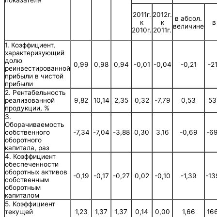
показателя
2011г.
2012г.
в абсол.
к
к
в
величине
2010г.
2011г.
1. Коэффициент,
характеризующий
долю
0,99
0,98
0,94
-0,01
-0,04
-0,21
-2
реинвестированной
прибыли в чистой
прибыли
2. Рентабельность
9,82
10,14
2,35
0,32
-7,79
0,53
53
реализованной
продукции, %
3.
Оборачиваемость
-7,34
-7,04
-3,88
0,30
3,16
-0,69
-6
собственного
оборотного
капитала, раз
4. Коэффициент
обеспеченности
оборотных активов
-0,19
-0,17
-0,27
0,02
-0,10
-1,39
-13
собственным
оборотным
капиталом
5. Коэффициент
1,23
1,37
1,37
0,14
0,00
1,66
16
текущей