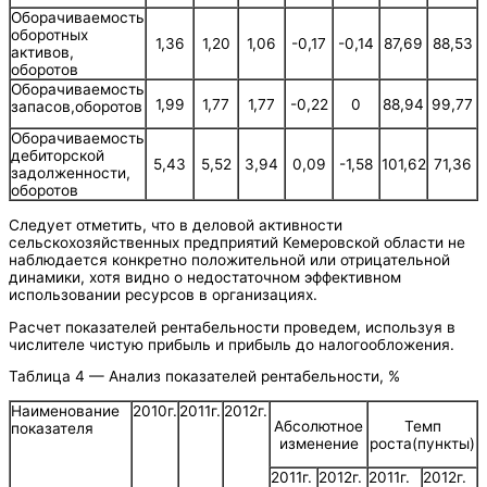
Оборачиваемость
оборотных
1,36
1,20
1,06
-0,17
-0,14
87,69
88,53
активов,
оборотов
Оборачиваемость
1,99
1,77
1,77
-0,22
0
88,94
99,77
запасов,оборотов
Оборачиваемость
дебиторской
5,43
5,52
3,94
0,09
-1,58
101,62
71,36
задолженности,
оборотов
Следует отметить, что в деловой активности
сельскохозяйственных предприятий Кемеровской области не
наблюдается конкретно положительной или отрицательной
динамики, хотя видно о недостаточном эффективном
использовании ресурсов в организациях.
Расчет показателей рентабельности проведем, используя в
числителе чистую прибыль и прибыль до налогообложения.
Таблица 4 — Анализ показателей рентабельности, %
Наименование
2010г.
2011г.
2012г.
Абсолютное
Темп
показателя
изменение
роста(пункты)
2011г.
2012г.
2011г.
2012г.