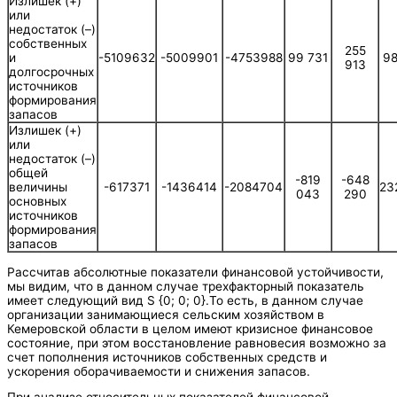
Излишек (+)
или
недостаток (–)
собственных
255
-5109632
-5009901
-4753988
99 731
98
и
913
долгосрочных
источников
формирования
запасов
Излишек (+)
или
недостаток (–)
общей
-819
-648
-617371
-1436414
-2084704
23
величины
043
290
основных
источников
формирования
запасов
Рассчитав абсолютные показатели финансовой устойчивости,
мы видим, что в данном случае трехфакторный показатель
имеет следующий вид S {0; 0; 0}.То есть, в данном случае
организации занимающиеся сельским хозяйством в
Кемеровской области в целом имеют кризисное финансовое
состояние, при этом восстановление равновесия возможно за
счет пополнения источников собственных средств и
ускорения оборачиваемости и снижения запасов.