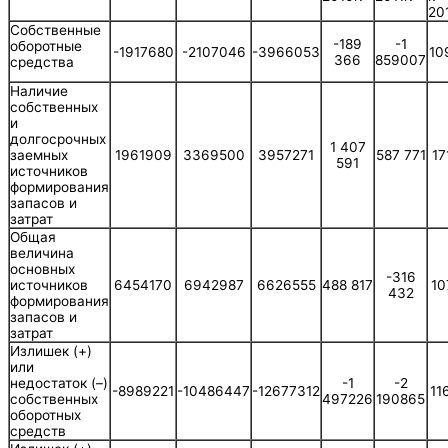
20
Собственные
-189
-1
оборотные
-1917680
-2107046
-3966053
10
366
859007
средства
Наличие
собственных
и
долгосрочных
1 407
1961909
3369500
3957271
587 771
17
заемных
591
источников
формирования
запасов и
затрат
Общая
величина
основных
-316
6454170
6942987
6626555
488 817
10
источников
432
формирования
запасов и
затрат
Излишек (+)
или
-1
-2
недостаток (–)
-8989221
-10486447
-12677312
11
497226
190865
собственных
оборотных
средств