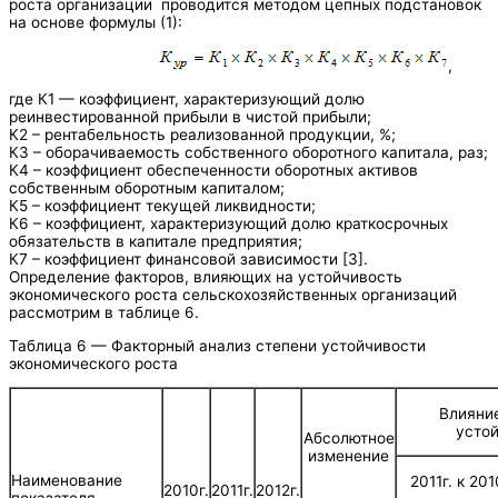
роста организации проводится методом цепных подстановок
на основе формулы (1):
,
где К1 — коэффициент, характеризующий долю
реинвестированной прибыли в чистой прибыли;
К2 – рентабельность реализованной продукции, %;
К3 – оборачиваемость собственного оборотного капитала, раз;
К4 – коэффициент обеспеченности оборотных активов
собственным оборотным капиталом;
К5 – коэффициент текущей ликвидности;
К6 – коэффициент, характеризующий долю краткосрочных
обязательств в капитале предприятия;
К7 – коэффициент финансовой зависимости [3].
Определение факторов, влияющих на устойчивость
экономического роста сельскохозяйственных организаций
рассмотрим в таблице 6.
Таблица 6 — Факторный анализ степени устойчивости
экономического роста
Влияние
усто
Абсолютное
изменение
Наименование
2011г. к 201
2010г.
2011г.
2012г.