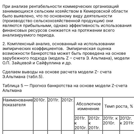
При анализе рентабельности коммерческих организаций
занимающихся сельским хозяйством в Кемеровской области
было выявлено, что по основному виду деятельности
(производство сельскохозяйственной продукции) они
являются прибыльными, однако эффективность использования
финансовых ресурсов снижается на протяжении всего
анализируемого периода.
2. Комплексный анализ, основанный на использовании
эмпирических коэффициентов. Эмпирическая оценка
возможности банкротства может быть проведена на основе
зарубежного подхода (модель Z – счета Э. Альтмана), модели
О.П. Зайцевой и Сайфуллина и др.
Сделаем выводы на основе расчета модели Z- счета
Э.Альтмана (табл.5).
Таблица 5 — Прогноз банкротства на основе модели Z-счета
Альтмана
Наименование
2010г.
2011г.
2012г.
Абсолютное
показателя
Темп роста, %
изменение
2011г.
2012г.
2011г. к
2012г.
к
к
2010г.
к 2011г
2010г.
2011г.