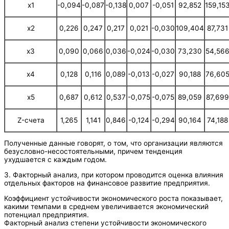
х1
-0,094
-0,087
-0,138
0,007
-0,051
92,852
159,15
х2
0,226
0,247
0,217
0,021
-0,030
109,404
87,731
х3
0,090
0,066
0,036
-0,024
-0,030
73,230
54,56
х4
0,128
0,116
0,089
-0,013
-0,027
90,188
76,60
х5
0,687
0,612
0,537
-0,075
-0,075
89,059
87,699
Z-счета
1,265
1,141
0,846
-0,124
-0,294
90,164
74,188
Полученные данные говорят, о том, что организации являются
безусловно-несостоятельными, причем тенденция
ухудшается с каждым годом.
3. Факторный анализ, при котором проводится оценка влияния
отдельных факторов на финансовое развитие предприятия.
Коэффициент устойчивости экономического роста показывает,
какими темпами в среднем увеличивается экономический
потенциал предприятия.
Факторный анализ степени устойчивости экономического