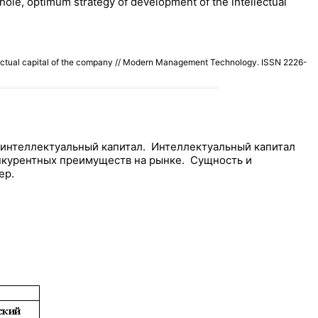
hole, optimum strategy of development of the intellectual
ectual capital of the company // Modern Management Technology. ISSN 2226-
 интеллектуальный капитал. Интеллектуальный капитал
нкурентных преимуществ на рынке. Сущность и
ер.