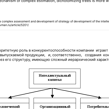
e mechanism of complex estimation, dichotomizing trees is more w
complex assessment and development of strategy of development of the intell
ovman.ru/article/5201/
оритетную роль в конкурентоспособности компании играет
выпускаемой продукции, и, соответственно, создания ко
рез его структуру, имеющую сложный иерархический характ