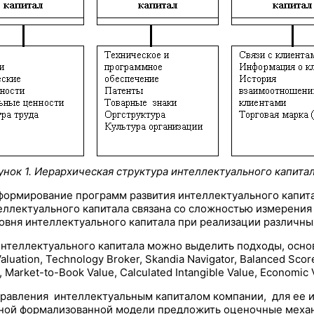
унок 1. Иерархическая структура
интеллектуального капитал
формирование программ развития интеллектуального капита
теллектуального капитала связана со сложностью измерени
овня интеллектуального капитала при реализации различных
нтеллектуального капитала можно выделить подходы, осно
ation, Technology Broker, Skandia Navigator, Balanced Score 
Market-to-Book Value, Calculated Intangible Value, Economic V
правления интеллектуальным капиталом компании, для ее 
нной формализованной модели предложить оценочные механ