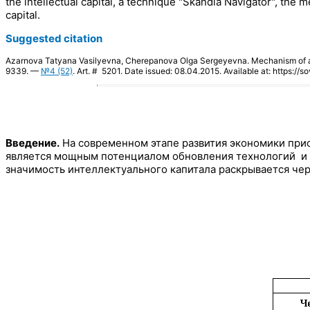
the intellectual capital, a technique "Skandia Navigator", th
capital.
Suggested citation
Azarnova Tatyana Vasilyevna, Cherepanova Olga Sergeyevna. Mechanism of a 
9339. —
№4 (52)
. Art. # 5201. Date issued: 08.04.2015. Available at: https://s
Введение.
На современном этапе развития экономики при
является мощным потенциалом обновления технологий и 
значимость интеллектуального капитала раскрывается че