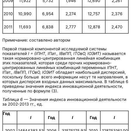
2009
11,922
5,732
1,946
12,690
2,261
2010
10,990
6,954
2,274
12,757
2,376
2011
11,693
6,838
2,777
12,878
2,470
Примечание: составлено автором
Первой главной компонентой исследуемой системы
показателей
I
= (
I
ПНТ
,
I
Пат.
,
I
ВвПП
, IТОвО,
I
ОЭИТ
)
называется
такая нормировано-центрированная линейная комбинация
этих показателей, которая среди прочих нормировано-
центрированных линейных комбинаций переменных
I
ПНТ
,
I
Пат.
,
I
ВвПП
, IТОвО,
I
ОЭИТ
обладает наибольшей дисперсией,
поскольку больше всего информации несут те направления, в
которых дисперсия входных данных максимальна. В таблице 6
приведены значения индекса инновационной деятельности,
полученные по формуле (3).
Таблица 6
— Значения индекса инновационной деятельности
за 2002-2013 гг., ед.
Год
I
Год
I
Год
I
2002
14844383,53
2006
31575175,93
2010
128753161,00