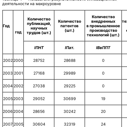
деятельности на макроуровне
Количество
Количество
Количество
внедренных
те
публикаций,
патентов
в промышленное
Год
научных
(шт.)
производство
год
трудов (шт.)
технологий (шт.)
I
ПНТ
I
Пат.
I
ВвППТ
2002
2000
28752
28688
0
2003
2001
27168
29989
0
2004
2002
27038
29225
0
2005
2003
29052
30699
19
2006
2004
28656
30242
20
2007
2005
30604
32319
24