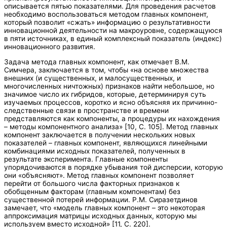
описывается пятью показателями. Для проведения расчетов
необходимо воспользоваться методом главных компонент,
который позволит «сжать» информацию о результативности
инновационной деятельности на макроуровне, содержащуюся
в пяти источниках, в единый комплексный показатель (индекс)
инновационного развития.
Задача метода главных компонент, как отмечает В.М.
Симчера, заключается в том, чтобы «на основе множества
внешних (и существенных, и малосущественных, и
многочисленных ничтожных) признаков найти небольшое, но
значимое число их гибридов, которые, детерминируя суть
изучаемых процессов, коротко и ясно объясняя их причинно-
следственные связи в пространстве и времени
представляются как компоненты, а процедуры их нахождения
– методы компонентного анализа» [10, С. 105]. Метод главных
компонент заключается в получении нескольких новых
показателей – главных компонент, являющихся линейными
комбинациями исходных показателей, полученных в
результате эксперимента. Главные компоненты
упорядочиваются в порядке убывания той дисперсии, которую
они «объясняют». Метод главных компонент позволяет
перейти от большого числа факторных признаков к
обобщенным факторам (главным компонентам) без
существенной потерей информации. Р.М. Сиразетдинов
замечает, что «модель главных компонент – это некоторая
аппроксимация матрицы исходных данных, которую мы
используем вместо исходной» [11, С. 220].