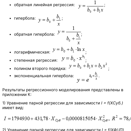
обратная линейная регрессия:
;
гипербола:
;
обратная гипербола:
;
логарифмическая:
;
степенная регрессия:
;
полином второго порядка:
;
экспоненциальная гипербола:
.
Результаты регрессионного моделирования представлены в
приложении К:
1) Уравнение парной регрессии для зависимости
I
=
f
(ХСуб.)
имеет вид:
2) Уравнение парной регрессии для зависимости
I
=
f
(ХФЦП)