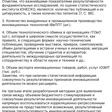
Отметим, что важнейшими показателями результативности
фундаментальных исследований, по оценке статистического
института ЮНЕСКО, являются: количество публикаций и их
цитируемость, а также количество патентов [7, С. 86].
3. Количество внедренных в промышленное производство
инновационных технологий
I
ВвППТ
(шт.).
4. Объем технологического обмена в организациях
IТОвО
(шт.), который в широком смысле осуществляется, как
правило, в следующих формах: научно-технические
публикации; проведение выставок, ярмарок, симпозиумов;
обмен делегациями и встречи ученых и инженеров; миграция
специалистов; обучение студентов и аспирантов;
деятельность международных организаций по
сотрудничеству в области науки и техники и др.;
5. Объем экспорта инновационных товаров, работ, услуг
I
ОЭИТ
(тыс. руб.).
Заметим, что при наличии статистической информации
совокупность результативных признаков инновационной
деятельности можно расширить.
На третьем этапе разработанной методики для выявления
связи между объемом бюджетного стимулирования и
совокупным результатом инновационной деятельности
напрямую воспользоваться корреляционно-регрессионным
анализом не представляется возможным, результативный
признак (результативность инновационной деятельности)