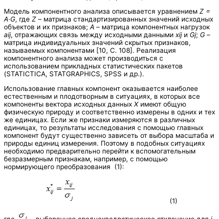
Модель компонентного анализа описывается уравнением
Z
=
A
·
G
, где
Z
– матрица стандартизированных значений исходных
объектов и их признаков;
A
– матрица компонентных нагрузок
aij
, отражающих связь между исходными данными
xij
и
Gj
;
G
–
матрица индивидуальных значений скрытых признаков,
называемых компонентами [10, С. 108]. Реализация
компонентного анализа может производиться с
использованием прикладных статистических пакетов
(STATICTICA, STATGRAPHICS, SPSS и др.).
Использование главных компонент оказывается наиболее
естественным и плодотворным в ситуациях, в которых все
компоненты вектора исходных данных
X
имеют общую
физическую природу и соответственно измерены в одних и тех
же единицах. Если же признаки измеряются в различных
единицах, то результаты исследования с помощью главных
компонент будут существенно зависеть от выбора масштаба и
природы единиц измерения. Поэтому в подобных ситуациях
необходимо предварительно перейти к вспомогательным
безразмерным признакам, например, с помощью
нормирующего преобразования (1):
(1)