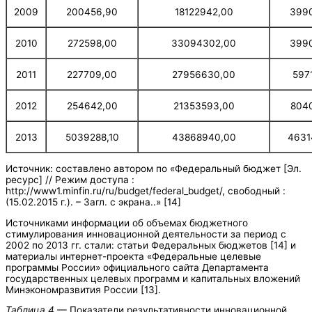
2009
200456,90
18122942,00
399
2010
272598,00
33094302,00
399
2011
227709,00
27956630,00
597
2012
254642,00
21353593,00
804
2013
5039288,10
43868940,00
4631
Источник: составлено автором по «Федеральный бюджет [Эл.
ресурс] // Режим доступа :
http://www1.minfin.ru/ru/budget/federal_budget/, свободный :
(15.02.2015 г.). – Загл. с экрана..» [14]
Источниками информации об объемах бюджетного
стимулирования инновационной деятельности за период с
2002 по 2013 гг. стали: статьи Федеральных бюджетов [14] и
материалы интернет-проекта «Федеральные целевые
программы России» официального сайта Департамента
государственных целевых программ и капитальных вложений
Минэкономразвития России [13].
Таблица 4
— Показатели результативности инновационной