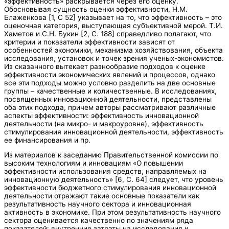
«эффективность» раскрывается через его оценку.
Обосновывая сущность оценки эффективности, Н.М.
Блаженкова [1, С 52] указывает на то, что эффективность – это
оценочная категория, выступающая субъективной мерой. Т.И.
Хаметов и С.Н. Букин [2, С. 188] справедливо полагают, что
критерии и показатели эффективности зависят от
особенностей экономики, механизма хозяйствования, объекта
исследования, установок и точек зрения ученых-экономистов.
Из сказанного вытекает разнообразие подходов к оценке
эффективности экономических явлений и процессов, однако
все эти подходы можно условно разделить на две основные
группы – качественные и количественные. В исследованиях,
посвященных инновационной деятельности, представлены
оба этих подхода, причем авторы рассматривают различные
аспекты эффективности: эффективность инновационной
деятельности (на микро- и макроуровне), эффективность
стимулирования инновационной деятельности, эффективность
ее финансирования и пр.
Из материалов к заседанию Правительственной комиссии по
высоким технологиям и инновациям «О повышении
эффективности использования средств, направляемых на
инновационную деятельность» [6, С. 64] следует, что уровень
эффективности бюджетного стимулирования инновационной
деятельности отражают такие основные показатели как
результативность научного сектора и инновационная
активность в экономике. При этом результативность научного
сектора оценивается качественно по значениям ряда
показателей: внутренние затраты на исследования и