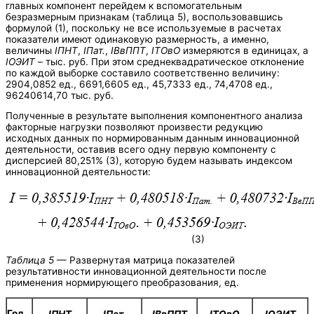
главных компонент перейдем к вспомогательным
безразмерным признакам (таблица 5), воспользовавшись
формулой (1), поскольку не все используемые в расчетах
показатели имеют одинаковую размерность, а именно,
величины
I
ПНТ
,
I
Пат.
,
I
ВвППТ
,
IТОвО
измеряются в единицах, а
I
ОЭИТ
– тыс. руб. При этом среднеквадратическое отклонение
по каждой выборке составило соответственно величину:
2904,0852 ед., 6691,6605 ед., 45,7333 ед., 74,4708 ед.,
96240614,70 тыс. руб.
Полученные в результате выполнения компонентного анализа
факторные нагрузки позволяют произвести редукцию
исходных данных по нормированным данным инновационной
деятельности, оставив всего одну первую компоненту с
дисперсией 80,251% (3), которую будем называть индексом
инновационной деятельности:
(3)
Таблица 5
— Развернутая матрица показателей
результативности инновационной деятельности после
применения нормирующего преобразования, ед.
Год
I
ПНТ
I
Пат.
I
ВвППТ
IТОвО
I
ОЭИТ