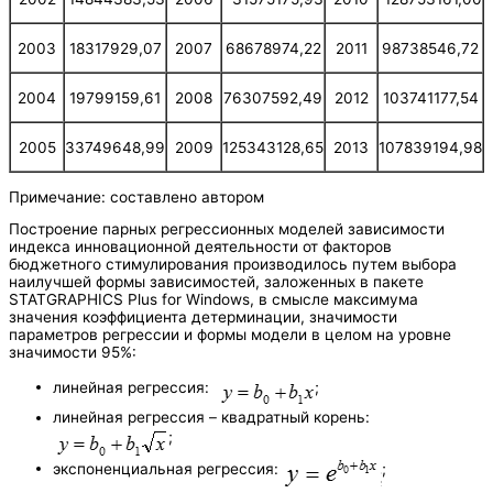
2003
18317929,07
2007
68678974,22
2011
98738546,72
2004
19799159,61
2008
76307592,49
2012
103741177,54
2005
33749648,99
2009
125343128,65
2013
107839194,98
Примечание: составлено автором
Построение парных регрессионных моделей зависимости
индекса инновационной деятельности от факторов
бюджетного стимулирования производилось путем выбора
наилучшей формы зависимостей, заложенных в пакете
STATGRAPHICS Plus for Windows, в смысле максимума
значения коэффициента детерминации, значимости
параметров регрессии и формы модели в целом на уровне
значимости 95%:
линейная регрессия:
;
линейная регрессия – квадратный корень:
;
экспоненциальная регрессия:
;