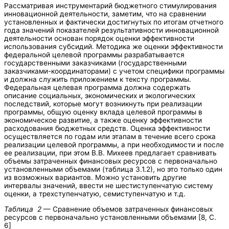
Рассматривая инструментарий бюджетного стимулирования
инновационной деятельности, заметим, что на сравнении
установленных и фактически достигнутых по итогам отчетного
года значений показателей результативности инновационной
деятельности основан порядок оценки эффективности
использования субсидий. Методика же оценки эффективности
федеральной целевой программы разрабатывается
государственными заказчиками (государственными
заказчиками-координаторами) с учетом специфики программы
и должна служить приложением к тексту программы.
Федеральная целевая программа должна содержать
описание социальных, экономических и экологических
последствий, которые могут возникнуть при реализации
программы, общую оценку вклада целевой программы в
экономическое развитие, а также оценку эффективности
расходования бюджетных средств. Оценка эффективности
осуществляется по годам или этапам в течение всего срока
реализации целевой программы, а при необходимости и после
ее реализации, при этом В.В. Михеев предлагает сравнивать
объемы затраченных финансовых ресурсов с первоначально
установленными объемами (таблица 3.1.2), но это только один
из возможных вариантов. Можно установить другие
интервалы значений, ввести не шестиступенчатую систему
оценки, а трехступенчатую, семиступенчатую и т.д.
Таблица 2
— Сравнение объемов затраченных финансовых
ресурсов с первоначально установленными объемами [8, С.
6]