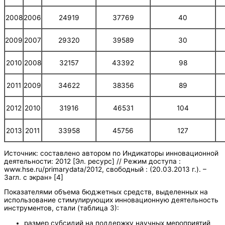
2008
2006
24919
37769
40
2009
2007
29320
39589
30
2010
2008
32157
43392
98
2011
2009
34622
38356
89
2012
2010
31916
46531
104
2013
2011
33958
45756
127
Источник: составлено автором по Индикаторы инновационной
деятельности: 2012 [Эл. ресурс] // Режим доступа :
www.hse.ru/primarydata/2012, свободный : (20.03.2013 г.). –
Загл. с экран» [4]
Показателями объема бюджетных средств, выделенных на
использование стимулирующих инновационную деятельность
инструментов, стали (таблица 3):
размер субсидий на поддержку научных мероприятий