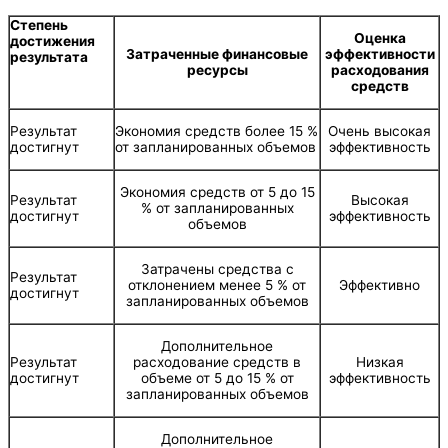
Степень
Оценка
достижения
Затраченные финансовые
эффективности
результата
ресурсы
расходования
средств
Результат
Экономия средств более 15 %
Очень высокая
достигнут
от запланированных объемов
эффективность
Экономия средств от 5 до 15
Результат
Высокая
% от запланированных
достигнут
эффективность
объемов
Затрачены средства с
Результат
отклонением менее 5 % от
Эффективно
достигнут
запланированных объемов
Дополнительное
Результат
расходование средств в
Низкая
достигнут
объеме от 5 до 15 % от
эффективность
запланированных объемов
Дополнительное