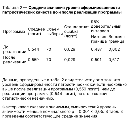
Таблица 2 —
Средние значения уровня сформированности
патриотических качеств до и после реализации программы
95%
доверительный
Стандартная
Среднее
Объем
интервал
Программа
ошибка
(логит)
выборки
(логит)
Нижняя
Верхняя
граница
граница
До
0,544
70
0,029
0,487
0,602
реализации
После
0,559
70
0,029
0,501
0,617
реализации
Данные, приведенные в табл. 2 свидетельствуют о том, что
уровень сформированности патриотических качеств несколько
выше после реализации программы (0,559 логит), чем до
реализации программы (0,544 логит), но это различие
статистически незначимо.
Фактор класс оказался значимым, эмпирический уровень
значимости меньше номинального р = 0,001 < 0,05. В табл. 3
приведены соответствующие средние значения.