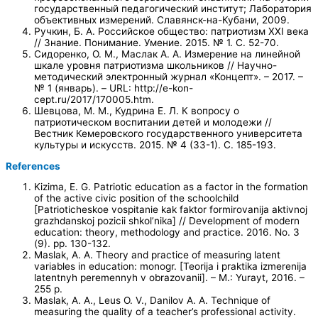
государственный педагогический институт; Лаборатория
объективных измерений. Славянск-на-Кубани, 2009.
Ручкин, Б. А. Российское общество: патриотизм XXI века
// Знание. Понимание. Умение. 2015. № 1. С. 52-70.
Сидоренко, О. М., Маслак А. А. Измерение на линейной
шкале уровня патриотизма школьников // Научно-
методический электронный журнал «Концепт». – 2017. –
№ 1 (январь). – URL: http://e-kon-
cept.ru/2017/170005.htm.
Шевцова, М. М., Кудрина Е. Л. К вопросу о
патриотическом воспитании детей и молодежи //
Вестник Кемеровского государственного университета
культуры и искусств. 2015. № 4 (33-1). С. 185-193.
References
Kizima, E. G. Patriotic education as a factor in the formation
of the active civic position of the schoolchild
[Patrioticheskoe vospitanie kak faktor formirovanija aktivnoj
grazhdanskoj pozicii shkol’nika] // Development of modern
education: theory, methodology and practice. 2016. No. 3
(9). pp. 130-132.
Maslak, A. A. Theory and practice of measuring latent
variables in education: monogr. [Teorija i praktika izmerenija
latentnyh peremennyh v obrazovanii]. – M.: Yurayt, 2016. –
255 p.
Maslak, A. A., Leus O. V., Danilov A. A. Technique of
measuring the quality of a teacher’s professional activity.