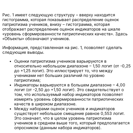
Рис. 1 имеет следующую структуру – вверху находится
гистограмма, которая показывает распределение оценок
патриотизма учеников, внизу – гистограмма, которая
отображает распределение оценок индикаторов на шкале
«уровень сформированности патриотических качеств». Здесь
«Объекты» обозначают учеников.
Информация, представленная на рис. 1, позволяет сделать
следующие выводы.
Оценки патриотизма учеников варьируются в
относительно небольшом диапазоне – 1,50 логит (от -0,25
до +1,25 логит). Это иллюстрирует то, что между
учениками нет больших различий по уровню
патриотизма;
Индикаторы варьируются в большем диапазоне – 4,00
логит (от -2,50 до +1,50 логит). Это свидетельствует о
том, что используемый набор индикаторов позволяет
измерять уровень сформированности патриотических
качеств в широком диапазоне.
Между наборами оценок учеников и индикаторов
существует небольшое смещение равное 0,553 логит.
Это означает, что в целом уровень патриотизма
учеников в среднем выше того, который предполагается
опросником (данным набора индикаторов).