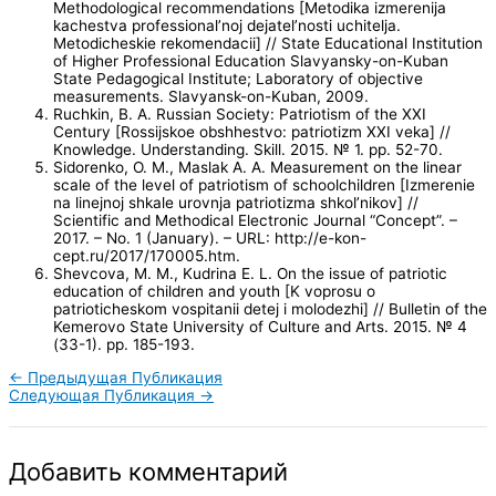
Methodological recommendations [Metodika izmerenija
kachestva professional’noj dejatel’nosti uchitelja.
Metodicheskie rekomendacii] // State Educational Institution
of Higher Professional Education Slavyansky-on-Kuban
State Pedagogical Institute; Laboratory of objective
measurements. Slavyansk-on-Kuban, 2009.
Ruchkin, B. A. Russian Society: Patriotism of the XXI
Century [Rossijskoe obshhestvo: patriotizm XXI veka] //
Knowledge. Understanding. Skill. 2015. № 1. pp. 52-70.
Sidorenko, O. M., Maslak A. A. Measurement on the linear
scale of the level of patriotism of schoolchildren [Izmerenie
na linejnoj shkale urovnja patriotizma shkol’nikov] //
Scientific and Methodical Electronic Journal “Concept”. –
2017. – No. 1 (January). – URL: http://e-kon-
cept.ru/2017/170005.htm.
Shevcova, M. M., Kudrina E. L. On the issue of patriotic
education of children and youth [K voprosu o
patrioticheskom vospitanii detej i molodezhi] // Bulletin of the
Kemerovo State University of Culture and Arts. 2015. № 4
(33-1). pp. 185-193.
←
Предыдущая Публикация
Следующая Публикация
→
Добавить комментарий