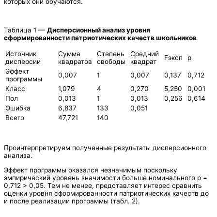
которых они обучаются.
Таблица 1 —
Дисперсионный анализ уровня
сформированности патриотических качеств школьников
Источник
Сумма
Степень
Средний
Fэксп
р
дисперсии
квадратов
свободы
квадрат
Эффект
0,007
1
0,007
0,137
0,712
программы
Класс
1,079
4
0,270
5,250
0,001
Пол
0,013
1
0,013
0,256
0,614
Ошибка
6,837
133
0,051
Всего
47,721
140
Проинтерпретируем полученные результаты дисперсионного
анализа.
Эффект программы оказался незначимым поскольку
эмпирический уровень значимости больше номинального р =
0,712 > 0,05. Тем не менее, представляет интерес сравнить
оценки уровня сформированности патриотических качеств до
и после реализации программы (табл. 2).