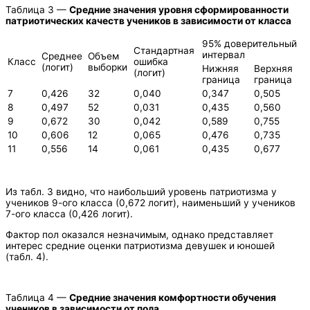
Таблица 3 —
Средние значения уровня сформированности
патриотических качеств учеников в зависимости от класса
95% доверительный
Стандартная
интервал
Среднее
Объем
Класс
ошибка
(логит)
выборки
Нижняя
Верхняя
(логит)
граница
граница
7
0,426
32
0,040
0,347
0,505
8
0,497
52
0,031
0,435
0,560
9
0,672
30
0,042
0,589
0,755
10
0,606
12
0,065
0,476
0,735
11
0,556
14
0,061
0,435
0,677
Из табл. 3 видно, что наибольший уровень патриотизма у
учеников 9-ого класса (0,672 логит), наименьший у учеников
7-ого класса (0,426 логит).
Фактор пол оказался незначимым, однако представляет
интерес средние оценки патриотизма девушек и юношей
(табл. 4).
Таблица 4 —
Средние значения комфортности обучения
учеников в зависимости от пола