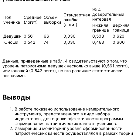
95%
доверительный
Стандартная
Пол
Среднее
Объем
интервал
ошибка
ученика
(логит)
выборки
(логит)
Нижняя
Верхняя
граница
граница
Девушки
0,561
66
0,030
0,503
0,620
Юноши
0,542
74
0,030
0,483
0,600
Данные, приведенные в табл. 4 свидетельствуют о том, что
уровень патриотизма девушек несколько выше (0,561 логит),
чем юношей (0,542 логит), но это различие статистически
незначимо.
Выводы
В работе показано использование измерительного
инструмента, представленного в виде набора
индикаторов, для оценки эффективности программы
формирования патриотических качеств учеников.
Измерение и мониторинг уровня сформированности
патриотических качеств осуществлялся в рамках теории