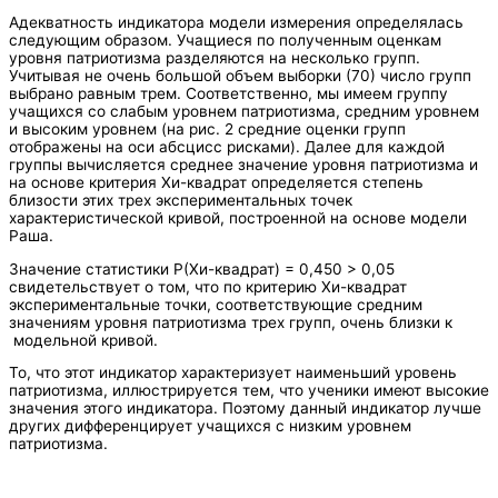
Адекватность индикатора модели измерения определялась
следующим образом. Учащиеся по полученным оценкам
уровня патриотизма разделяются на несколько групп.
Учитывая не очень большой объем выборки (70) число групп
выбрано равным трем. Соответственно, мы имеем группу
учащихся со слабым уровнем патриотизма, средним уровнем
и высоким уровнем (на рис. 2 средние оценки групп
отображены на оси абсцисс рисками). Далее для каждой
группы вычисляется среднее значение уровня патриотизма и
на основе критерия Хи-квадрат определяется степень
близости этих трех экспериментальных точек
характеристической кривой, построенной на основе модели
Раша.
Значение статистики P(Хи-квадрат) = 0,450 > 0,05
свидетельствует о том, что по критерию Хи-квадрат
экспериментальные точки, соответствующие средним
значениям уровня патриотизма трех групп, очень близки к
модельной кривой.
То, что этот индикатор характеризует наименьший уровень
патриотизма, иллюстрируется тем, что ученики имеют высокие
значения этого индикатора. Поэтому данный индикатор лучше
других дифференцирует учащихся с низким уровнем
патриотизма.