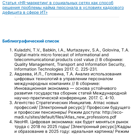
Статья «HR-маркетинг в социальных сетях как способ
решения проблемы найма персонала в условиях кадрового
дефицита в сфере ИТ»
Библиографический список
Kuladzhi, T.V., Babkin, I.A., Murtazayev, S.A., Golovina, T.A.
Digital matrix micro forecast of informational and
telecommunicational products cost value // В сборнике:
Quality Management, Transport and Information Security,
Information Technologies 2017. С. 225-231.
Авдеева, И.Л., Головина, Т.А. Анализ использования
цифровых технологий в управлении персоналом
международных компаниях // В сборнике:
Инновационная экономика — основа устойчивого
развития государства сборник статей Международной
научно-практической конференции. 2017. С. 4-10.
Агентство Стратегических Инициатив. Атлас новых
профессий/ [Электронный ресурс]/ Профессии будущего
и профессии пенсионеры/ Режим доступа: http://eco-
madi.ru/sites/default/files/Atlas_new_professions.pdf
NeoHR. Цифровая экономика: как будет меняться рынок
труда с 2018 по 2025 годы/ [Электронный ресурс]/Кадры
и образование в 2025 году: идеальная картинка/ Режим