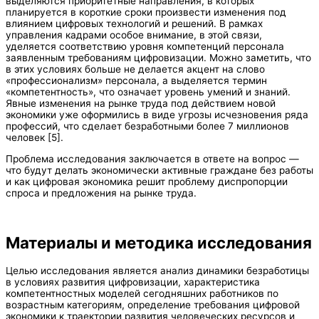
выделяются приоритетные направления, в которых
планируется в короткие сроки произвести изменения под
влиянием цифровых технологий и решений. В рамках
управления кадрами особое внимание, в этой связи,
уделяется соответствию уровня компетенций персонала
заявленным требованиям цифровизации. Можно заметить, что
в этих условиях больше не делается акцент на слово
«профессионализм» персонала, а выделяется термин
«компетентность», что означает уровень умений и знаний.
Явные изменения на рынке труда под действием новой
экономики уже оформились в виде угрозы исчезновения ряда
профессий, что сделает безработными более 7 миллионов
человек [5].
Проблема исследования заключается в ответе на вопрос —
что будут делать экономически активные граждане без работы
и как цифровая экономика решит проблему диспропорции
спроса и предложения на рынке труда.
Материалы и методика исследования
Целью исследования является анализ динамики безработицы
в условиях развития цифровизации, характеристика
компетентностных моделей сегодняшних работников по
возрастным категориям, определение требования цифровой
экономики к траектории развития человеческих ресурсов и