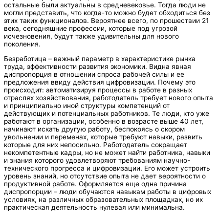
остальные были актуальны в средневековье. Тогда люди не
могли представить, что когда-то можно будет обходиться без
этих таких функционалов. Вероятнее всего, по прошествии 21
века, сегодняшние профессии, которые под угрозой
исчезновения, будут также удивительны для нового
поколения.
Безработица – важный параметр в характеристике рынка
труда, эффективности развития экономики. Видна явная
диспропорция в отношении спроса рабочей силы и ее
предложения ввиду действия цифровизации. Почему это
происходит: автоматизируя процессы в работе в разных
отраслях хозяйствования, работодатель требует нового опыта
и принципиально иной структуры компетенций от
действующих и потенциальных работников. Те люди, кто уже
работают в организации, особенно в возрасте выше 40 лет,
начинают искать другую работу, беспокоясь о скором
увольнении и переменах, которые требуют навыки, развить
которые для них непосильно. Работодатель сокращает
некомпетентные кадры, но не может найти работника, навыки
и знания которого удовлетворяют требованиям научно-
технического прогресса и цифровизации. Его может устроить
уровень знаний, но отсутствие опыта не дает вероятности о
продуктивной работе. Оформляется еще одна причина
диспропорции – люди обучаются навыкам работы в цифровых
условиях, на различных образовательных площадках, но их
практическая деятельность нулевая или минимальна.