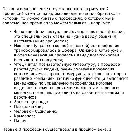
Сегодня исчезновение представленных на рисунке 2
профессий кажется парадоксальным, но если обратиться к
истории, то можно узнать о профессиях, о которых мы в
современное время едва можем услышать, например:
Фонарщик (при наступлении сумерек включал фонари),
эта специальность стала не нужна ввиду развития
автоматизации процессов;
Извозчик (управлял конной повозкой) эта профессия
трансформировалась в шофера. Однако в Китае уже и
шофер исчезающая профессия ввиду возможностей
беспилотного вождения;
Чтец (читал познавательную литературу, в процессе
работы других людей), очень полезная профессия,
которая исчезла, трансформируясь, так как в некоторых
развитых компаниях частично функцию чтеца выполняют
менеджеры по управлению персоналом, которые
выделяют время на прочтение важных и интересных
методик, позволяющих влиять на развитие потенциала
работников;
Заготовщик льда;
Плакальщицы;
Человек – будильник;
Крысолов;
Палач.
Первые 3 профессии существовали в прошлом веке, а