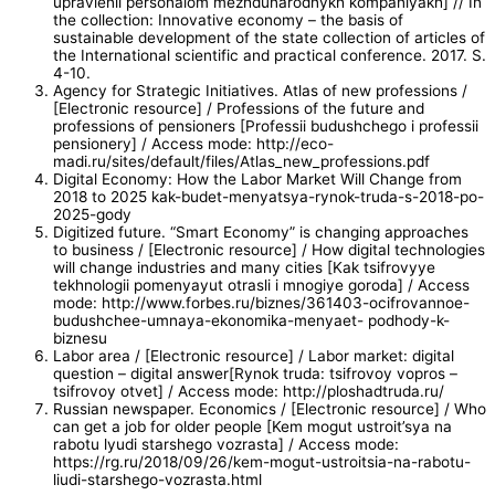
upravlenii personalom mezhdunarodnykh kompaniyakh] // In
the collection: Innovative economy – the basis of
sustainable development of the state collection of articles of
the International scientific and practical conference. 2017. S.
4-10.
Agency for Strategic Initiatives. Atlas of new professions /
[Electronic resource] / Professions of the future and
professions of pensioners [Professii budushchego i professii
pensionery] / Access mode: http://eco-
madi.ru/sites/default/files/Atlas_new_professions.pdf
Digital Economy: How the Labor Market Will Change from
2018 to 2025 kak-budet-menyatsya-rynok-truda-s-2018-po-
2025-gody
Digitized future. “Smart Economy” is changing approaches
to business / [Electronic resource] / How digital technologies
will change industries and many cities [Kak tsifrovyye
tekhnologii pomenyayut otrasli i mnogiye goroda] / Access
mode: http://www.forbes.ru/biznes/361403-ocifrovannoe-
budushchee-umnaya-ekonomika-menyaet- podhody-k-
biznesu
Labor area / [Electronic resource] / Labor market: digital
question – digital answer[Rynok truda: tsifrovoy vopros –
tsifrovoy otvet] / Access mode: http://ploshadtruda.ru/
Russian newspaper. Economics / [Electronic resource] / Who
can get a job for older people [Kem mogut ustroit’sya na
rabotu lyudi starshego vozrasta] / Access mode:
https://rg.ru/2018/09/26/kem-mogut-ustroitsia-na-rabotu-
liudi-starshego-vozrasta.html