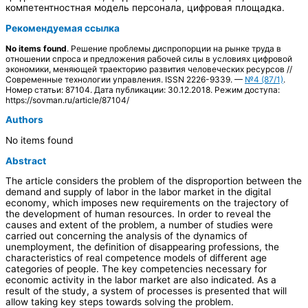
компетентностная модель персонала, цифровая площадка.
Рекомендуемая ссылка
No items found
. Решение проблемы диспропорции на рынке труда в
отношении спроса и предложения рабочей силы в условиях цифровой
экономики, меняющей траекторию развития человеческих ресурсов //
Современные технологии управления. ISSN 2226-9339. —
№4 (87/1)
.
Номер статьи: 87104. Дата публикации: 30.12.2018. Режим доступа:
https://sovman.ru/article/87104/
Authors
No items found
Abstract
The article considers the problem of the disproportion between the
demand and supply of labor in the labor market in the digital
economy, which imposes new requirements on the trajectory of
the development of human resources. In order to reveal the
causes and extent of the problem, a number of studies were
carried out concerning the analysis of the dynamics of
unemployment, the definition of disappearing professions, the
characteristics of real competence models of different age
categories of people. The key competencies necessary for
economic activity in the labor market are also indicated. As a
result of the study, a system of processes is presented that will
allow taking key steps towards solving the problem.