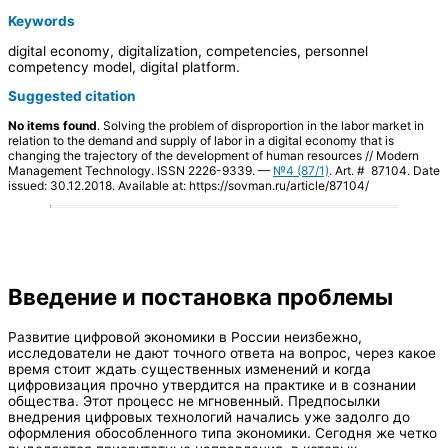
Keywords
digital economy, digitalization, competencies, personnel
competency model, digital platform.
Suggested citation
No items found
. Solving the problem of disproportion in the labor market in
relation to the demand and supply of labor in a digital economy that is
changing the trajectory of the development of human resources // Modern
Management Technology. ISSN 2226-9339. —
№4 (87/1)
. Art. # 87104. Date
issued: 30.12.2018. Available at: https://sovman.ru/article/87104/
Введение и постановка проблемы
Развитие цифровой экономики в России неизбежно,
исследователи не дают точного ответа на вопрос, через какое
время стоит ждать существенных изменений и когда
цифровизация прочно утвердится на практике и в сознании
общества. Этот процесс не мгновенный. Предпосылки
внедрения цифровых технологий начались уже задолго до
оформления обособленного типа экономики. Сегодня же четко