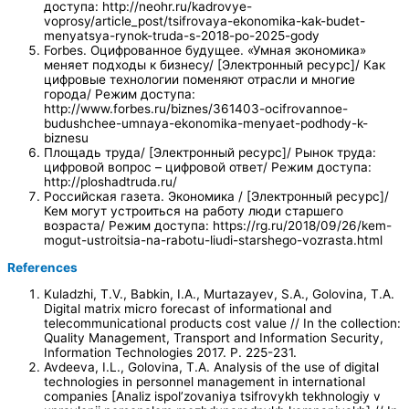
доступа: http://neohr.ru/kadrovye-
voprosy/article_post/tsifrovaya-ekonomika-kak-budet-
menyatsya-rynok-truda-s-2018-po-2025-gody
Forbes. Оцифрованное будущее. «Умная экономика»
меняет подходы к бизнесу/ [Электронный ресурс]/ Как
цифровые технологии поменяют отрасли и многие
города/ Режим доступа:
http://www.forbes.ru/biznes/361403-ocifrovannoe-
budushchee-umnaya-ekonomika-menyaet-podhody-k-
biznesu
Площадь труда/ [Электронный ресурс]/ Рынок труда:
цифровой вопрос – цифровой ответ/ Режим доступа:
http://ploshadtruda.ru/
Российская газета. Экономика / [Электронный ресурс]/
Кем могут устроиться на работу люди старшего
возраста/ Режим доступа: https://rg.ru/2018/09/26/kem-
mogut-ustroitsia-na-rabotu-liudi-starshego-vozrasta.html
References
Kuladzhi, T.V., Babkin, I.A., Murtazayev, S.A., Golovina, T.A.
Digital matrix micro forecast of informational and
telecommunicational products cost value // In the collection:
Quality Management, Transport and Information Security,
Information Technologies 2017. P. 225-231.
Avdeeva, I.L., Golovina, T.A. Analysis of the use of digital
technologies in personnel management in international
companies [Analiz ispol’zovaniya tsifrovykh tekhnologiy v