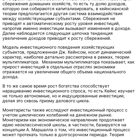
сбережения домашних хозяйств, то есть ту долю доходов,
которую они собираются капитализировать, в кейнсианской
теории предполагается другая система взаимодействия
между хозяйствующими субъектами. Сбережения не
приводят к автоматическому росту уровня инвестиций,
напротив именно инвестиции вызывают изменения в доходе.
Далее наблюдается следующая цепочка тенденция
увеличение доходов приводит к росту сбережений.
Модель инвестиционного поведения хозяйствующих
субъектов, предложенная Дж. Кейнсом, носит динамический
характер, наиболее детально рассмотрена в рамках, теории
мультипликатора. Механизм мультипликатора показывает, как
прирост инвестиций в отдельных отраслях экономики
отражается на увеличении общего объема национального
дохода.
В то же самое время рост богатства способствует
наращиванию инвестиционного спроса, то есть Кейнс изучает
не только автономные, но и индуцированные инвестиции,
делая это сквозь призму делового цикла.
Монетаристы также исследуют инвестиционный процесс с
учетом циклических колебаний на денежном рынке.
Монетаризм как экономическое направление продолжает
идею неоклассической школы, в частности, базируется на
концепции А. Маршалла о том, что инвестиционный процесс
может протекать только в долгосрочном периоде. Теория