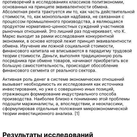
противоречий в исследованиях классиков политэкономии,
основанных на принципе эквивалентности обмена.
Абсолютная рента трактуется им то, как часть действительной
стоимости, то, как монопольная надбавка, не связанная с
процессом промышленного производства, а являющаяся
продуктом нормативно-ценностных суждений участников
рыночных отношений. Это лишний раз подчеркивает, что К.
Маркс выходит за рамки исследования конкурентной
экономики, в основе которой лежит принцип эквивалентности
обмена. Изучение им ложной социальной стоимости,
финансового капитала не вписываются в парадигму трудовой
теории стоимости. Деньги, выполняя традиционную роль
посредника при обмене товаров, начинают приобретать все
большую самостоятельность, происходит обособление
финансового сегмента от реального сектора.
Активная роль денег в системе экономических отношений
вызывает необходимость их исследования как источника
инвестирования, но уже с совершенно иных позиций,
отражающих формирование индустриального способа
производства. Наиболее близко к пониманию этой проблемы
подошли маржиналисты, а, впоследствии, и неоклассики,
сформулировав отдельные положения микроэкономической
теории инвестиционного анализа. [1]
Результаты исследований