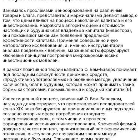
Занимаясь проблемами ценообразования на различные
товары и блага, представители маржинализма делают вывод о
том, что цены влияют на процесс накопления капитала и его
инвестирование. Разработав алгоритм оценки стоимости
настоящих и будущих благ владельца капитала (инвестора),
они показывают механизм появления предельной
эффективности капитала. Применяя совершенно иную
методологию исследования, а, именно, инструментарий
анализа предельных величин, маржиналисты формулируют
ключевые принципы построения микроэкономических
инвестиционных моделей.
В рамках позитивной теории капитала О. Бем-Баверк понимает
под последним совокупность денежных средств,
«продуктивно употребляемых на окольные методы увеличение
количества, благ в будущем, которая может принимать такие
формы как торговый, промышленный и ссудный капитал» [6].
Инвестиционный процесс, описанный О. Бем-Баверком,
наглядно демонстрирует, что представления исследователей
конца XIX века базируются на принципиально иных подходах,
согласно которым сфере потребления отводится
главенствующая роль, в том числе и в процессе
формировании источников инвестирования. Ключевой формой
дохода является процент, пронизывающий все экономические
отношения, выступающие связующим звеном между
настоящим и будущим. Повышение нормы дохода,