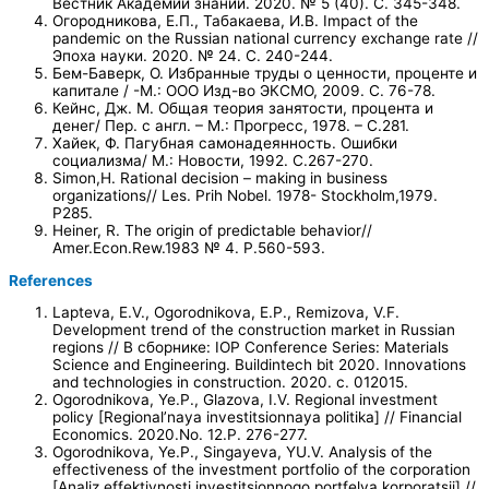
Вестник Академии знаний. 2020. № 5 (40). С. 345-348.
Огородникова, Е.П., Табакаева, И.В. Impact of the
pandemic on the Russian national currency exchange rate //
Эпоха науки. 2020. № 24. С. 240-244.
Бем-Баверк, О. Избранные труды о ценности, проценте и
капитале / -М.: ООО Изд-во ЭКСМО, 2009. С. 76-78.
Кейнс, Дж. М. Общая теория занятости, процента и
денег/ Пер. с англ. – М.: Прогресс, 1978. – С.281.
Хайек, Ф. Пагубная самонадеянность. Ошибки
социализма/ М.: Новости, 1992. С.267-270.
Simon,H. Rational decision – making in business
organizations// Les. Prih Nobel. 1978- Stockholm,1979.
P285.
Heiner, R. The origin of predictable behavior//
Amer.Econ.Rew.1983 № 4. P.560-593.
References
Lapteva, E.V., Ogorodnikova, E.P., Remizova, V.F.
Development trend of the construction market in Russian
regions // В сборнике: IOP Conference Series: Materials
Science and Engineering. Buildintech bit 2020. Innovations
and technologies in construction. 2020. с. 012015.
Ogorodnikova, Ye.P., Glazova, I.V. Regional investment
policy [Regional’naya investitsionnaya politika] // Financial
Economics. 2020.No. 12.P. 276-277.
Ogorodnikova, Ye.P., Singayeva, YU.V. Analysis of the
effectiveness of the investment portfolio of the corporation
[Analiz effektivnosti investitsionnogo portfelya korporatsii] //