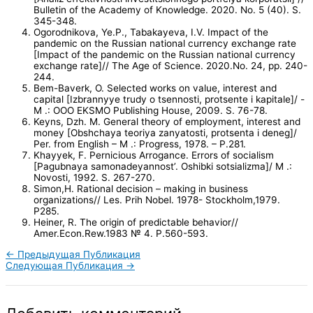
Bulletin of the Academy of Knowledge. 2020. No. 5 (40). S.
345-348.
Ogorodnikova, Ye.P., Tabakayeva, I.V. Impact of the
pandemic on the Russian national currency exchange rate
[Impact of the pandemic on the Russian national currency
exchange rate]// The Age of Science. 2020.No. 24, pp. 240-
244.
Bem-Baverk, O. Selected works on value, interest and
capital [Izbrannyye trudy o tsennosti, protsente i kapitale]/ -
M .: OOO EKSMO Publishing House, 2009. S. 76-78.
Keyns, Dzh. M. General theory of employment, interest and
money [Obshchaya teoriya zanyatosti, protsenta i deneg]/
Per. from English – M .: Progress, 1978. – P.281.
Khayyek, F. Pernicious Arrogance. Errors of socialism
[Pagubnaya samonadeyannost’. Oshibki sotsializma]/ M .:
Novosti, 1992. S. 267-270.
Simon,H. Rational decision – making in business
organizations// Les. Prih Nobel. 1978- Stockholm,1979.
P285.
Heiner, R. The origin of predictable behavior//
Amer.Econ.Rew.1983 № 4. P.560-593.
←
Предыдущая Публикация
Следующая Публикация
→