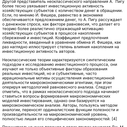
Другой представитель неоклассического направления А. Пигу
более тесно увязывает инвестиционную активность
хозяйствующих субъектов с количеством денег в обращении.
Если, по мнению И. Фишера, равенство в экономике
обеспечивается предложением денег, то А. Пигу рассуждает
о денежном спросе, как факторе равновесия, что делает его
теорию более реалистично отражающей мотивацию
хозяйствующих субъектов в процессе накопления
сбережений и инвестиций. Коэффициент предпочтения
ликвидности, введенный в уравнение обмена И. Фишера, как
раз наглядно иллюстрирует степень влияния накопления на
инвестиционную активность авторов.
Неоклассические теории характеризуются синтетическим
подходом к исследованию инвестиционного процесса, они
изучают не только объективные факторы образования
реальных инвестиций, но и субъективные, часто
иррациональные мотивы осуществления инвестиционной
деятельности макроэкономическими агентами, при этом
оперируя методологией равновесного анализа. Следует
отметить, что в рамках неоклассического подхода начинают
ставиться вопросы формирования макроэкономических
моделей инвестирования, однако они базируются на
микроэкономическом анализе. Авторы, пользуясь методом
аналогии, переносят ординалистские функции полезности и
производительности на макроэкономический уровень,
полностью лишая его специфических закономерностей. [4]