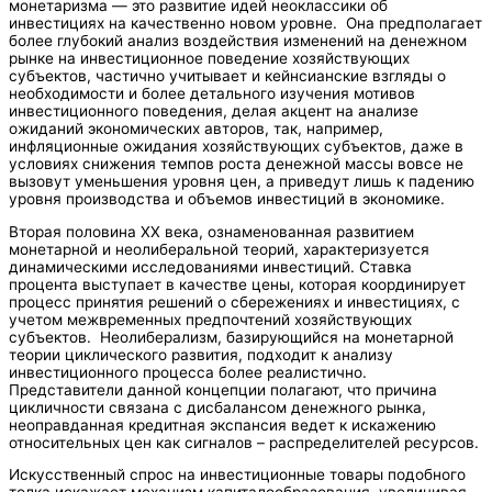
монетаризма — это развитие идей неоклассики об
инвестициях на качественно новом уровне. Она предполагает
более глубокий анализ воздействия изменений на денежном
рынке на инвестиционное поведение хозяйствующих
субъектов, частично учитывает и кейнсианские взгляды о
необходимости и более детального изучения мотивов
инвестиционного поведения, делая акцент на анализе
ожиданий экономических авторов, так, например,
инфляционные ожидания хозяйствующих субъектов, даже в
условиях снижения темпов роста денежной массы вовсе не
вызовут уменьшения уровня цен, а приведут лишь к падению
уровня производства и объемов инвестиций в экономике.
Вторая половина XX века, ознаменованная развитием
монетарной и неолиберальной теорий, характеризуется
динамическими исследованиями инвестиций. Ставка
процента выступает в качестве цены, которая координирует
процесс принятия решений о сбережениях и инвестициях, с
учетом межвременных предпочтений хозяйствующих
субъектов. Неолиберализм, базирующийся на монетарной
теории циклического развития, подходит к анализу
инвестиционного процесса более реалистично.
Представители данной концепции полагают, что причина
цикличности связана с дисбалансом денежного рынка,
неоправданная кредитная экспансия ведет к искажению
относительных цен как сигналов – распределителей ресурсов.
Искусственный спрос на инвестиционные товары подобного