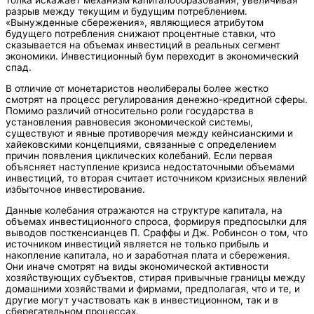
толка искажает механизм капиталообразования, увеличивая
разрыв между текущим и будущим потреблением.
«Вынужденные сбережения», являющиеся атрибутом
будущего потребления снижают процентные ставки, что
сказывается на объемах инвестиций в реальных сегмент
экономики. Инвестиционный бум переходит в экономический
спад.
В отличие от монетаристов неолибералы более жестко
смотрят на процесс регулирования денежно-кредитной сферы.
Помимо различий относительно роли государства в
установления равновесия экономической системы,
существуют и явные противоречия между кейнсианскими и
хайековскими концепциями, связанные с определением
причин появления циклических колебаний. Если первая
объясняет наступление кризиса недостаточными объемами
инвестиций, то вторая считает источником кризисных явлений
избыточное инвестирование.
Данные колебания отражаются на структуре капитала, на
объемах инвестиционного спроса, формируя предпосылки для
выводов посткенсианцев П. Сраффы и Дж. Робинсон о том, что
источником инвестиций является не только прибыль и
накопление капитала, но и заработная плата и сбережения.
Они иначе смотрят на виды экономической активности
хозяйствующих субъектов, стирая привычные границы между
домашними хозяйствами и фирмами, предполагая, что и те, и
другие могут участвовать как в инвестиционном, так и в
сберегательном процессах.