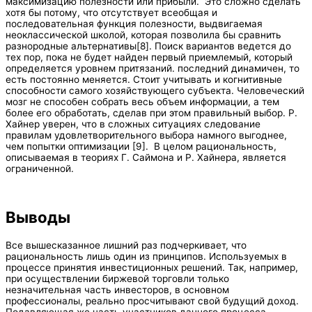
максимизацию полезности или прибыли. Это сложно сделать
хотя бы потому, что отсутствует всеобщая и
последовательная функция полезности, выдвигаемая
неоклассической школой, которая позволила бы сравнить
разнородные альтернативы[8]. Поиск вариантов ведется до
тех пор, пока не будет найден первый приемлемый, который
определяется уровнем притязаний. последний динамичен, то
есть постоянно меняется. Стоит учитывать и когнитивные
способности самого хозяйствующего субъекта. Человеческий
мозг не способен собрать весь объем информации, а тем
более его обработать, сделав при этом правильный выбор. Р.
Хайнер уверен, что в сложных ситуациях следование
правилам удовлетворительного выбора намного выгоднее,
чем попытки оптимизации [9]. В целом рациональность,
описываемая в теориях Г. Саймона и Р. Хайнера, является
ограниченной.
Выводы
Все вышесказанное лишний раз подчеркивает, что
рациональность лишь один из принципов. Используемых в
процессе принятия инвестиционных решений. Так, например,
при осуществлении биржевой торговли только
незначительная часть инвесторов, в основном
профессионалы, реально просчитывают свой будущий доход.
Подавляющая же часть участников данного процесса