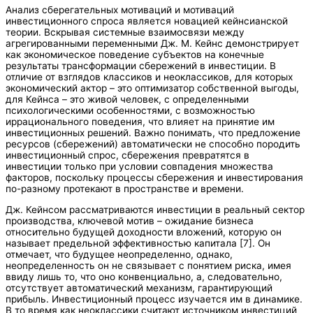
Анализ сберегательных мотиваций и мотиваций
инвестиционного спроса является новацией кейнсианской
теории. Вскрывая системные взаимосвязи между
агрегированными переменными Дж. М. Кейнс демонстрирует
как экономическое поведение субъектов на конечные
результаты трансформации сбережений в инвестиции. В
отличие от взглядов классиков и неоклассиков, для которых
экономический актор – это оптимизатор собственной выгоды,
для Кейнса – это живой человек, с определенными
психологическими особенностями, с возможностью
иррационального поведения, что влияет на принятие им
инвестиционных решений. Важно понимать, что предложение
ресурсов (сбережений) автоматически не способно породить
инвестиционный спрос, сбережения превратятся в
инвестиции только при условии совпадения множества
факторов, поскольку процессы сбережения и инвестирования
по-разному протекают в пространстве и времени.
Дж. Кейнсом рассматриваются инвестиции в реальный сектор
производства, ключевой мотив – ожидание бизнеса
относительно будущей доходности вложений, которую он
называет предельной эффективностью капитала [7]. Он
отмечает, что будущее неопределенно, однако,
неопределенность он не связывает с понятием риска, имея
ввиду лишь то, что оно конвенциально, а, следовательно,
отсутствует автоматический механизм, гарантирующий
прибыль. Инвестиционный процесс изучается им в динамике.
В то время как неоклассики считают источником инвестиций