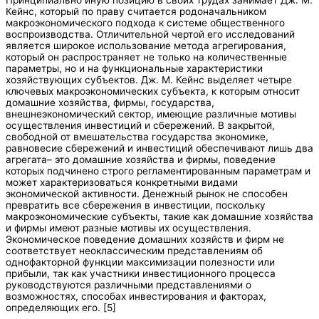
Принципиально иную позицию в своих трудах занимает Дж. М.
Кейнс, который по праву считается родоначальником
макроэкономического подхода к системе общественного
воспроизводства. Отличительной чертой его исследований
является широкое использование метода агрегирования,
который он распространяет не только на количественные
параметры, но и на функциональные характеристики
хозяйствующих субъектов. Дж. М. Кейнс выделяет четыре
ключевых макроэкономических субъекта, к которым относит
домашние хозяйства, фирмы, государства,
внешнеэкономический сектор, имеющие различные мотивы
осуществления инвестиций и сбережений. В закрытой,
свободной от вмешательства государства экономике,
равновесие сбережений и инвестиций обеспечивают лишь два
агрегата– это домашние хозяйства и фирмы, поведение
которых подчинено строго регламентированным параметрам и
может характеризоваться конкретными видами
экономической активности. Денежный рынок не способен
превратить все сбережения в инвестиции, поскольку
макроэкономические субъекты, такие как домашние хозяйства
и фирмы имеют разные мотивы их осуществления.
Экономическое поведение домашних хозяйств и фирм не
соответствует неоклассическим представлениям об
однофакторной функции максимизации полезности или
прибыли, так как участники инвестиционного процесса
руководствуются различными представлениями о
возможностях, способах инвестирования и факторах,
определяющих его. [5]