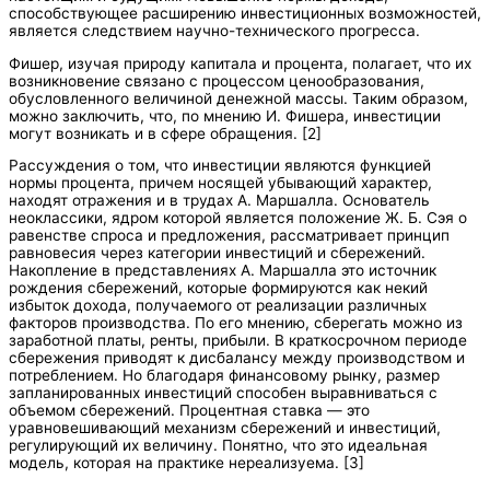
способствующее расширению инвестиционных возможностей,
является следствием научно-технического прогресса.
Фишер, изучая природу капитала и процента, полагает, что их
возникновение связано с процессом ценообразования,
обусловленного величиной денежной массы. Таким образом,
можно заключить, что, по мнению И. Фишера, инвестиции
могут возникать и в сфере обращения. [2]
Рассуждения о том, что инвестиции являются функцией
нормы процента, причем носящей убывающий характер,
находят отражения и в трудах А. Маршалла. Основатель
неоклассики, ядром которой является положение Ж. Б. Сэя о
равенстве спроса и предложения, рассматривает принцип
равновесия через категории инвестиций и сбережений.
Накопление в представлениях А. Маршалла это источник
рождения сбережений, которые формируются как некий
избыток дохода, получаемого от реализации различных
факторов производства. По его мнению, сберегать можно из
заработной платы, ренты, прибыли. В краткосрочном периоде
сбережения приводят к дисбалансу между производством и
потреблением. Но благодаря финансовому рынку, размер
запланированных инвестиций способен выравниваться с
объемом сбережений. Процентная ставка — это
уравновешивающий механизм сбережений и инвестиций,
регулирующий их величину. Понятно, что это идеальная
модель, которая на практике нереализуема. [3]