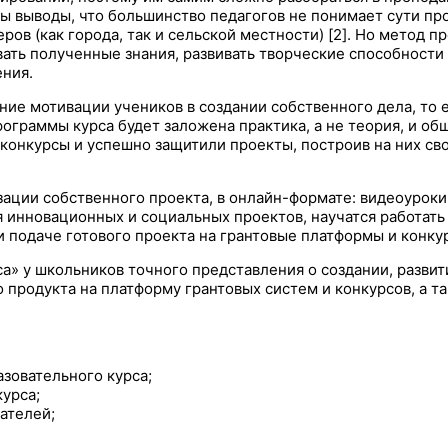
аны выводы, что большинство педагогов не понимает сути п
ров (как города, так и сельской местности) [2]. Но метод п
ать полученные знания, развивать творческие способности
ения.
е мотивации учеников в создании собственного дела, то е
ограммы курса будет заложена практика, а не теория, и об
онкурсы и успешно защитили проекты, построив на них сво
зации собственного проекта, в онлайн-формате: видеоурок
ия инновационных и социальных проектов, научатся работат
 подаче готового проекта на грантовые платформы и конкур
 у школьников точного представления о создании, развит
продукта на платформу грантовых систем и конкурсов, а та
зовательного курса;
урса;
ателей;