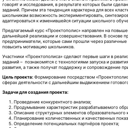
говорят и исследования, в результате которых были сдел
заданий. Причем эта тенденция характерна для всех класте
школьникам возможность экспериментировать, синтезиров
адаптироваться к изменившейся ситуации школьного обуч
Предлагаемый курс «Проектополис» направлен на повышени
дальнейшей реализации и совершенствования. В основе пр
предприниматели, которые сами прошли через различные к
повысить мотивацию школьников.
Участники «Проектополиса» сделают первые шаги в реали
заданий – познакомятся с технологиями запуска и развит
развития, а также получат поддержку и сопровождение при
Цель проекта:
Формирование посредством «Проектополиса»
сферах деятельности с дальнейшим выдвижением готового 
Задачи для создания проекта:
Проведение конкурентного анализа;
Продумывание характеристик разрабатываемого обра
Описание структурных элементов образовательного к
Планирование количественных и качественных показ
Определение потенциальных партнёров проекта;