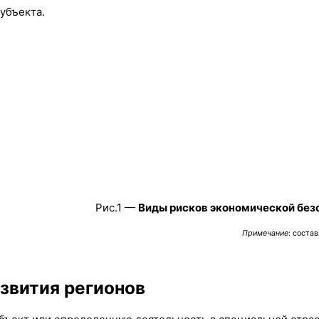
убъекта.
Рис.1 —
Виды рисков экономической без
Примечание
: соста
звития регионов