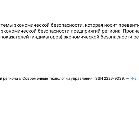
стемы экономической безопасности, которая носит превент
и экономической безопасности предприятий региона. Проа
оказателей (индикаторов) экономической безопасности ре
й региона // Современные технологии управления. ISSN 2226-9339. —
№2 (