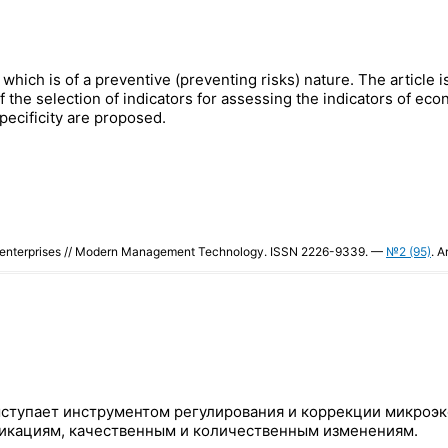
 which is of a preventive (preventing risks) nature. The article
f the selection of indicators for assessing the indicators of e
pecificity are proposed.
onal enterprises // Modern Management Technology. ISSN 2226-9339. —
№2 (95)
. A
а, выступает инструментом регулирования и коррекции мик
фикациям, качественным и количественным изменениям.