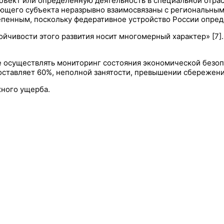
объект или определенную деятельность в специальной отра
вующего субъекта неразрывно взаимосвязаны с региональны
пенным, поскольку федеративное устройство России опреде
тойчивости этого развития носит многомерный характер» [7
осуществлять мониторинг состояния экономической безопас
тавляет 60%, неполной занятости, превышении сбережений 
жного ущерба.