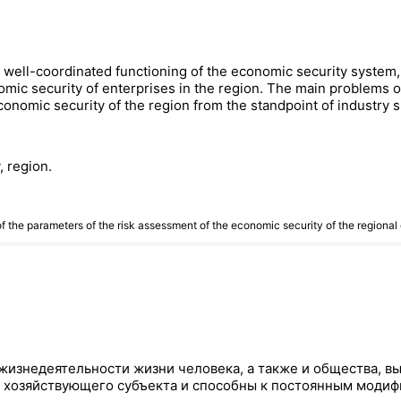
e well-coordinated functioning of the economic security system,
nomic security of enterprises in the region. The main problems o
onomic security of the region from the standpoint of industry s
, region.
of the parameters of the risk assessment of the economic security of the regi
рах жизнедеятельности жизни человека, а также и обществ
е хозяйствующего субъекта и способны к постоянным моди