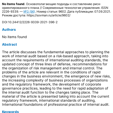
No items found
. Основополагающие подходы к составлению риск-
ориентированного плана // Современные технологии управления. ISSN
2226-9339. —
№3 (96)
. Номер статьи: 9602. Дата публикации: 07.09.2021.
Режим доступа: https://sovman.ru/article/9602/
DOI 10.24412/2226-9339-2021-396-2
Authors
No items found
Abstract
The article discusses the fundamental approaches to planning the
work of internal audit based on a risk-based approach, taking into
account the requirements of international auditing standards, the
updated concept of three lines of defense, recommendations for
the organization of risk management and internal control. The
problems of the article are relevant in the conditions of rapid
changes in the business environment, the emergence of new risks,
the increasing complexity of business processes of organizations
and the regulatory framework, the development of corporate
governance practices, leading to the need for rapid adaptation of
the internal audit function to the changes taking place. The
material of the article is presented taking into account the current
regulatory framework, international standards of auditing,
International foundations of professional practice of internal audit.
Keywords