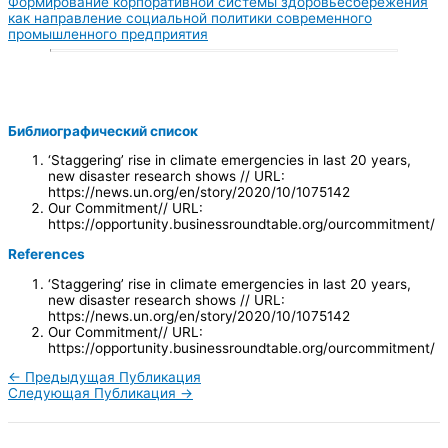
Формирование корпоративной системы здоровьесбережения
как направление социальной политики современного
промышленного предприятия
Библиографический список
‘Staggering’ rise in climate emergencies in last 20 years,
new disaster research shows // URL:
https://news.un.org/en/story/2020/10/1075142
Our Commitment// URL:
https://opportunity.businessroundtable.org/ourcommitment/
References
‘Staggering’ rise in climate emergencies in last 20 years,
new disaster research shows // URL:
https://news.un.org/en/story/2020/10/1075142
Our Commitment// URL:
https://opportunity.businessroundtable.org/ourcommitment/
←
Предыдущая Публикация
Следующая Публикация
→