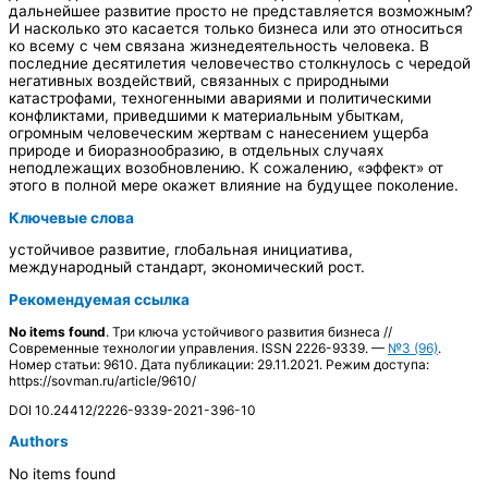
дальнейшее развитие просто не представляется возможным?
И насколько это касается только бизнеса или это относиться
ко всему с чем связана жизнедеятельность человека. В
последние десятилетия человечество столкнулось с чередой
негативных воздействий, связанных с природными
катастрофами, техногенными авариями и политическими
конфликтами, приведшими к материальным убыткам,
огромным человеческим жертвам с нанесением ущерба
природе и биоразнообразию, в отдельных случаях
неподлежащих возобновлению. К сожалению, «эффект» от
этого в полной мере окажет влияние на будущее поколение.
Ключевые слова
устойчивое развитие, глобальная инициатива,
международный стандарт, экономический рост.
Рекомендуемая ссылка
No items found
. Три ключа устойчивого развития бизнеса //
Современные технологии управления. ISSN 2226-9339. —
№3 (96)
.
Номер статьи: 9610. Дата публикации: 29.11.2021. Режим доступа:
https://sovman.ru/article/9610/
DOI 10.24412/2226-9339-2021-396-10
Authors
No items found