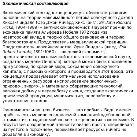
Экономическая составляющая
Экономический подход к концепции устойчивости развития
основан на теории максимального потока совокупного дохода
Хикса-Линдаля (Сэр Джон Ричард Хикс (англ.
Sir John Richard
Hicks
, 1904-1989) – английский экономист. Лауреат премии по
экономике памяти Альфреда Нобеля 1972 года «за
новаторский вклад в теорию общего равновесия и теорию
благосостояния. Продолжатель маршаллианской традиции.
Представитель неокейнсианства. Эрик Линдаль (швед.
Erik
Robert Lindahl
; 1891-1960) – шведский экономист,
представитель стокгольмской школы в экономической науке,
создатель модели Линдаля), который может быть произведен
при условии, по крайней мере, сохранения совокупного
капитала, с помощью которого и производится этот доход. Эта
концепция подразумевает оптимальное использование
ограниченных ресурсов и использование экологичных-
природо-, энерго-, и материало-сберегающих технологий,
включая добычу и переработку сырья, создание экологически
приемлемой продукции, минимизацию, переработку и
уничтожение отходов.
Фундаментальная цель бизнеса — это прибыль. Ведь именно
прибыль есть мерило создаваемой компанией «добавленной
стоимости», создаваемой ею «нетто-ценности» в экономике. В
отсутствие создаваемой ценности бизнес просто «переливает
из пустого в порожнее», перемалывает ресурсы, ничего не
добавляя в экономику.