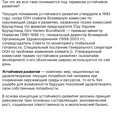
Так что же все-таки понимается под термином устойчивое
развитие?
Текущее понимание устойчивого развития утвердили в 1983
году, когда ООН созвала Всемирную комиссию по
окружающей среде и развитию, названную позже комиссией
Брундтланд (по фамилии председателя [Гру Харлем
Брундтланд (Gro Harlem Brundtland) — премьер-министр
Норвегии (1981-1996 гг), генеральный директор Всемирной
Организации Здравоохранения (1998-2003 гг),
сопредседатель Совета по мониторингу глобальной
готовности, Специальный посланник Генерального секретаря
ООН по проблеме изменения климата.]). Утвержденный
комиссией термин «устойчивое развитие» (sustainable
development) и его объяснение широко используется по сей
день.
Устойчивое развитие
— комплекс мер, нацеленных на
удовлетворение текущих потребностей человека при
сохранении окружающей среды и ресурсов, то есть без
ущерба для возможности будущих поколений удовлетворять
свои собственные потребности.
В основе концепции устойчивого развития заложен принцип
равновесии трех основных составляющих: экономический
рост, социальная ответственность и экологический баланс.