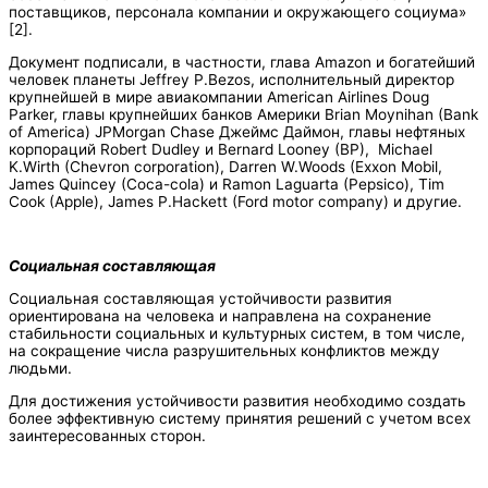
поставщиков, персонала компании и окружающего социума»
[2].
Документ подписали, в частности, глава Amazon и богатейший
человек планеты Jeffrey P.Bezos, исполнительный директор
крупнейшей в мире авиакомпании American Airlines Doug
Parker, главы крупнейших банков Америки Brian Moynihan (Bank
of America) JPMorgan Chase Джеймс Даймон, главы нефтяных
корпораций Robert Dudley и Bernard Looney (BP), Michael
K.Wirth (Chevron corporation), Darren W.Woods (Exxon Mobil,
James Quincey (Coca-cola) и Ramon Laguarta (Pepsico), Tim
Cook (Apple), James P.Hackett (Ford motor company) и другие.
Социальная составляющая
Социальная составляющая устойчивости развития
ориентирована на человека и направлена на сохранение
стабильности социальных и культурных систем, в том числе,
на сокращение числа разрушительных конфликтов между
людьми.
Для достижения устойчивости развития необходимо создать
более эффективную систему принятия решений с учетом всех
заинтересованных сторон.