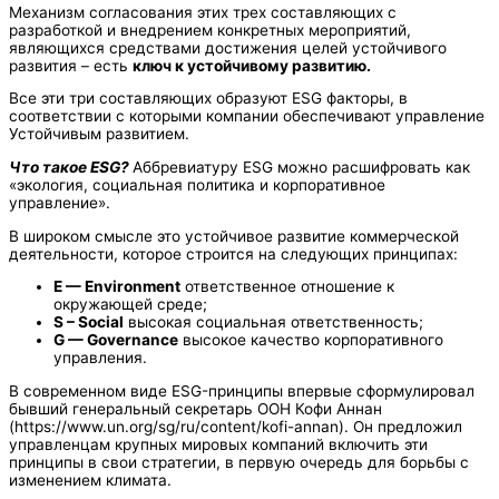
Механизм согласования этих трех составляющих с
разработкой и внедрением конкретных мероприятий,
являющихся средствами достижения целей устойчивого
развития – есть
ключ к устойчивому развитию.
Все эти три составляющих образуют ESG факторы, в
соответствии с которыми компании обеспечивают управление
Устойчивым развитием.
Что такое ESG?
Аббревиатуру ESG можно расшифровать как
«экология, социальная политика и корпоративное
управление».
В широком смысле это устойчивое развитие коммерческой
деятельности, которое строится на следующих принципах:
E —
E
nvironment
ответственное отношение к
окружающей среде;
S –
S
ocial
высокая социальная ответственность;
G —
G
overnance
высокое качество корпоративного
управления.
В современном виде ESG-принципы впервые сформулировал
бывший генеральный секретарь ООН Кофи Аннан
(https://www.un.org/sg/ru/content/kofi-annan). Он предложил
управленцам крупных мировых компаний включить эти
принципы в свои стратегии, в первую очередь для борьбы с
изменением климата.