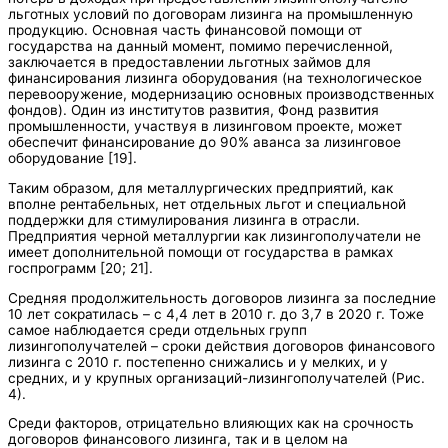
льготных условий по договорам лизинга на промышленную
продукцию. Основная часть финансовой помощи от
государства на данный момент, помимо перечисленной,
заключается в предоставлении льготных займов для
финансирования лизинга оборудования (на технологическое
перевооружение, модернизацию основных производственных
фондов). Один из институтов развития, Фонд развития
промышленности, участвуя в лизинговом проекте, может
обеспечит финансирование до 90% аванса за лизинговое
оборудование [19].
Таким образом, для металлургических предприятий, как
вполне рентабельных, нет отдельных льгот и специальной
поддержки для стимулирования лизинга в отрасли.
Предприятия черной металлургии как лизингополучатели не
имеет дополнительной помощи от государства в рамках
госпрограмм [20; 21].
Средняя продолжительность договоров лизинга за последние
10 лет сократилась – с 4,4 лет в 2010 г. до 3,7 в 2020 г. Тоже
самое наблюдается среди отдельных групп
лизингополучателей – сроки действия договоров финансового
лизинга с 2010 г. постепенно снижались и у мелких, и у
средних, и у крупных организаций-лизингополучателей (Рис.
4).
Среди факторов, отрицательно влияющих как на срочность
договоров финансового лизинга, так и в целом на