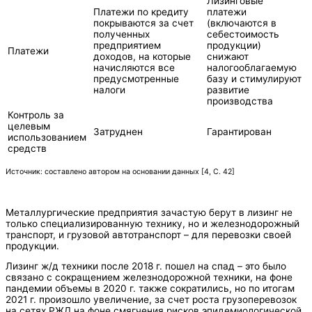
Лизинговые
Платежи по кредиту
платежи
покрываются за счет
(включаются в
полученных
себестоимость
предприятием
продукции)
Платежи
доходов, на которые
снижают
начисляются все
налогооблагаемую
предусмотренные
базу и стимулируют
налоги
развитие
производства
Контроль за
целевым
Затруднен
Гарантирован
использованием
средств
Источник: составлено автором на основании данных [4, С. 42]
Металлургические предприятия зачастую берут в лизинг не
только специализированную технику, но и железнодорожный
транспорт, и грузовой автотранспорт – для перевозки своей
продукции.
Лизинг ж/д техники после 2018 г. пошел на спад – это было
связано с сокращением железнодорожной техники, на фоне
пандемии объемы в 2020 г. также сократились, но по итогам
2021 г. произошло увеличение, за счет роста грузоперевозок
на сетях РЖД на фоне смягчения рисков эпидемиологической