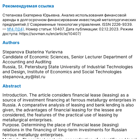
Рекомендуемая ссылка
Степанова Екатерина Юрьевна. Анализ использования финансовой
аренды в долгосрочном финансировании инвестиций металлургических
предприятий // Современные технологии управления. ISSN 2226-9339.
—
№4 (104)
. Номер статьи: 10407. Дата публикации: 02.12.2023. Режим
доступа: https://sovman.ru/en/article/10407/
Authors
Stepanova Ekaterina Yurievna
Candidate of Economic Sciences, Senior Lecturer Department of
Accounting and Auditing
Russia, St. Petersburg State University of Industrial Technologies
and Design, Institute of Economics and Social Technologies
stepanova_ey@list.ru
Abstract
Introduction. The article considers financial lease (leasing) as a
source of investment financing at ferrous metallurgy enterprises in
Russia. A comparative analysis of leasing and bank lending is also
given, the advantages of financial leasing for the lessee are
considered, the features of the practical use of leasing by
metallurgical enterprises.
Purpose. Determining the place of financial lease (leasing)
relations in the financing of long-term investments for Russian
ferrous metallurgy enterprises.