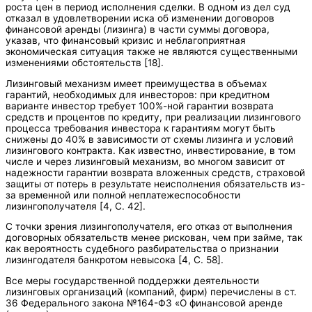
роста цен в период исполнения сделки. В одном из дел суд
отказал в удовлетворении иска об изменении договоров
финансовой аренды (лизинга) в части суммы договора,
указав, что финансовый кризис и неблагоприятная
экономическая ситуация также не являются существенными
изменениями обстоятельств [18].
Лизинговый механизм имеет преимущества в объемах
гарантий, необходимых для инвесторов: при кредитном
варианте инвестор требует 100%-ной гарантии возврата
средств и процентов по кредиту, при реализации лизингового
процесса требования инвестора к гарантиям могут быть
снижены до 40% в зависимости от схемы лизинга и условий
лизингового контракта. Как известно, инвестирование, в том
числе и через лизинговый механизм, во многом зависит от
надежности гарантии возврата вложенных средств, страховой
защиты от потерь в результате неисполнения обязательств из-
за временной или полной неплатежеспособности
лизингополучателя [4, С. 42].
С точки зрения лизингополучателя, его отказ от выполнения
договорных обязательств менее рискован, чем при займе, так
как вероятность судебного разбирательства о признании
лизингодателя банкротом невысока [4, С. 58].
Все меры государственной поддержки деятельности
лизинговых организаций (компаний, фирм) перечислены в ст.
36 Федерального закона №164-ФЗ «О финансовой аренде