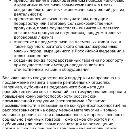
предоставления в законодательном порядке налоговых
и кредитных льгот лизинговым компаниям в целях
создания благоприятных экономических условий для их
деятельности;
предоставление лизингополучателям, ведущим
переработку или заготовку сельскохозяйственной
продукции, права осуществлять лизинговые платежи
поставками продукции на условиях, предусмотренных
договорами лизинга;
отнесение к предмету лизинга племенных животных, а
также крупного рогатого скота специализированных
мясных пород, выращенного в Российской Федерации в
целях разведения;
создание фонда государственных гарантий по экспорту
при осуществлении международного лизинга
отечественных машин и оборудования.
Большая часть государственной поддержки направлена на
продвижение лизинга в менее рентабельных отраслях.
Например, субсидии из федерального бюджета для
российских лизинговых компаний на стимулирование спроса и
повышение конкурентоспособности российской
промышленной продукции (госпрограмма «Развитие
промышленности и повышение ее конкурентоспособности») не
распространяются на сферу черной металлургии – только
машиностроение, легкая промышленность и промышленность
социально значимых товаров. Тоже самое относится и к
субсидиям для лизинговых организаций на возмещение
потерь в доходах при предоставлении лизингополучателю