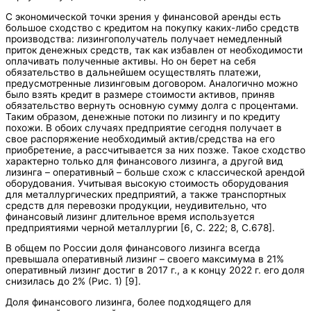
С экономической точки зрения у финансовой аренды есть
большое сходство с кредитом на покупку каких-либо средств
производства: лизингополучатель получает немедленный
приток денежных средств, так как избавлен от необходимости
оплачивать полученные активы. Но он берет на себя
обязательство в дальнейшем осуществлять платежи,
предусмотренные лизинговым договором. Аналогично можно
было взять кредит в размере стоимости активов, приняв
обязательство вернуть основную сумму долга с процентами.
Таким образом, денежные потоки по лизингу и по кредиту
похожи. В обоих случаях предприятие сегодня получает в
свое распоряжение необходимый актив/средства на его
приобретение, а рассчитывается за них позже. Такое сходство
характерно только для финансового лизинга, а другой вид
лизинга – оперативный – больше схож с классической арендой
оборудования. Учитывая высокую стоимость оборудования
для металлургических предприятий, а также транспортных
средств для перевозки продукции, неудивительно, что
финансовый лизинг длительное время используется
предприятиями черной металлургии [6, С. 222; 8, С.678].
В общем по России доля финансового лизинга всегда
превышала оперативный лизинг – своего максимума в 21%
оперативный лизинг достиг в 2017 г., а к концу 2022 г. его доля
снизилась до 2% (Рис. 1) [9].
Доля финансового лизинга, более подходящего для