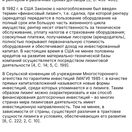
В 1982 г. в США Законом о налогообложении был введен
термин «финансовый лизинг», т.е. сделка, при которой рентеру
(арендатор) передается в пользование оборудование на
полный срок или большую часть жизненного цикла
имущества; рентер несет ответственность за техническое
обслуживание, уплату налогов и страхование оборудования;
совокупные платежи, получаемые лиссором (арендодатель),
полностью покрывают первоначальную стоимость
оборудования и обеспечивают доход на инвестированный
капитал. В настоящее время в США не менее половины
кредитов на развитие материально-технической базы
компаний осуществляется посредством лизинговой
деятельности [4, С. 14; 5, С. 199].
В Сеульской конвенции об учреждении Многостороннего
агентства по гарантиям инвестиций (МАГИ) 1985 г. в качестве
прямых капиталовложений называются новые формы
инвестиций, среди которых упоминается и о лизинге. Таким
образом лизинг можно охарактеризовать и как способ
финансирования долгосрочных инвестиций – во многих
странах мира лизинговая деятельность имеет
инвестиционную направленность. Тем не менее, в
зависимости от страны, существуют различия в трактовке
сущности лизинга и условиях, обеспечивающих его развитие
[6, С. 222; 2, С. 10].