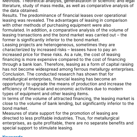
Methods. Theoretical analysis, generalization of scientific and legal
literature, study of mass media, as well as comparative analysis of
the data obtained.
Results. The predominance of financial leases over operational
leasing was revealed. The advantages of leasing in comparison
with other methods of purchasing equipment were also
formulated. In addition, a comparative analysis of the volume of
leasing transactions and the bond market was carried out – the
former is significantly inferior to the bond market.
Leasing projects are heterogeneous, sometimes they are
characterized by increased risks – lessees have to pay an
increased price for these risks. As a rule, the cost of leasing
financing is more expensive compared to the cost of financing
through a bank loan. Therefore, leasing as a form of capital raising
has not become widespread among ferrous metallurgy enterprises.
Conclusion. The conducted research has shown that for
metallurgical enterprises, financial leasing has become an
opportunity to upgrade the means of production and increase the
efficiency of financial and economic activities due to modern
types of equipment and other leasing items.
In terms of the volume of attracted financing, the leasing market is
close to the volume of bank lending, but significantly inferior to the
bond market.
Measures of state support for the promotion of leasing are
directed to less profitable industries. Thus, for metallurgical
enterprises, as quite profitable, there are no separate benefits and
special support to stimulate leasing.
Keywords