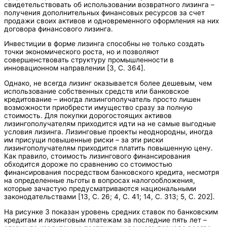
свидетельствовать об использовании возвратного лизинга –
получения дополнительных финансовых ресурсов за счет
продажи своих активов и одновременного оформления на них
договора финансового лизинга.
Инвестиции в форме лизинга способны не только создать
точки экономического роста, но и позволяют
совершенствовать структуру промышленности в
инновационном направлении [3, С. 364].
Однако, не всегда лизинг оказывается более дешевым, чем
использование собственных средств или банковское
кредитование – иногда лизингополучатель просто лишен
возможности приобрести имущество сразу за полную
стоимость. Для покупки дорогостоящих активов
лизингополучателям приходится идти на не самые выгодные
условия лизинга. Лизинговые проекты неоднородны, иногда
им присущи повышенные риски – за эти риски
лизингополучателям приходится платить повышенную цену.
Как правило, стоимость лизингового финансирования
обходится дороже по сравнению со стоимостью
финансирования посредством банковского кредита, несмотря
на определенные льготы в вопросах налогообложения,
которые зачастую предусматриваются национальными
законодательствами [13, C. 26; 4, C. 41; 14, С. 313; 5, С. 202].
На рисунке 3 показан уровень средних ставок по банковским
кредитам и лизинговым платежам за последние пять лет –