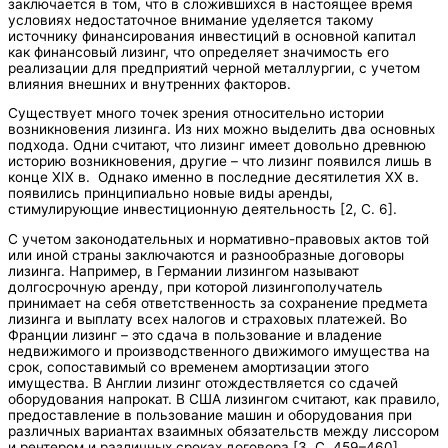
заключается в том, что в сложившихся в настоящее время
условиях недостаточное внимание уделяется такому
источнику финансирования инвестиций в основной капитал
как финансовый лизинг, что определяет значимость его
реализации для предприятий черной металлургии, с учетом
влияния внешних и внутренних факторов.
Существует много точек зрения относительно истории
возникновения лизинга. Из них можно выделить два основных
подхода. Одни считают, что лизинг имеет довольно древнюю
историю возникновения, другие – что лизинг появился лишь в
конце XIX в. Однако именно в последние десятилетия XX в.
появились принципиально новые виды аренды,
стимулирующие инвестиционную деятельность [2, С. 6].
С учетом законодательных и нормативно-правовых актов той
или иной страны заключаются и разнообразные договоры
лизинга. Например, в Германии лизингом называют
долгосрочную аренду, при которой лизингополучатель
принимает на себя ответственность за сохранение предмета
лизинга и выплату всех налогов и страховых платежей. Во
Франции лизинг – это сдача в пользование и владение
недвижимого и производственного движимого имущества на
срок, сопоставимый со временем амортизации этого
имущества. В Англии лизинг отождествляется со сдачей
оборудования напрокат. В США лизингом считают, как правило,
предоставление в пользование машин и оборудования при
различных вариантах взаимных обязательств между лиссором
и рентером и различных сроках договора [3, С. 459–460].