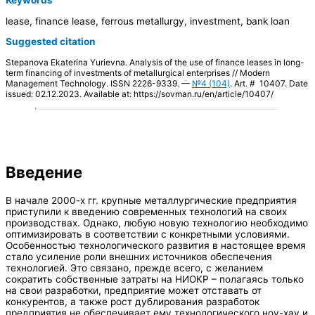
lease, finance lease, ferrous metallurgy, investment, bank loan
Suggested citation
Stepanova Ekaterina Yurievna. Analysis of the use of finance leases in long-
term financing of investments of metallurgical enterprises // Modern
Management Technology. ISSN 2226-9339. —
№4 (104)
. Art. # 10407. Date
issued: 02.12.2023. Available at: https://sovman.ru/en/article/10407/
Введение
В начале 2000-х гг. крупные металлургические предприятия
приступили к введению современных технологий на своих
производствах. Однако, любую новую технологию необходимо
оптимизировать в соответствии с конкретными условиями.
Особенностью технологического развития в настоящее время
стало усиление роли внешних источников обеспечения
технологией. Это связано, прежде всего, с желанием
сократить собственные затраты на НИОКР – полагаясь только
на свои разработки, предприятие может отставать от
конкурентов, а также рост дублирования разработок
предприятия не обеспечивает ему технологического ноу-хау и