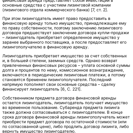
финансовая аренда представляет собой инвестиции в
основные средства с участием лизинговой компании
(лизингового отдела коммерческого банка) [7, cт. 2].
При этом лизингодатель имеет право предоставить в
финансовую аренду только имущество, принадлежащее ему
по праву собственности, поэтому заключению лизингового
договора предшествует заключение договора купли-продажи
– лизингодатель приобретает определенное имущество у
заранее выбранного поставщика, а после предоставляет его
лизингополучателю в финансовую аренду.
Лизингодатель приобретает имущество за счет собственных
и, в большей степени, заемных средств. Однако возврат
привлеченных финансовых ресурсов – уплата основной суммы
долга и процентов по нему, комиссионное вознаграждение,
включаются в периодические лизинговые платежи, а потому
становятся бременем лизингополучателя. Последний
напрямую пополняет свои основные средства – сделку
финансирует лизингодатель [6, С. 221].
Собственником предмета договора финансовой аренды
остается лизингодатель, лизингодатель получает имущество
во временное пользование. Субаренда предмета лизинга
также должна согласовываться с лизингодателем. В конце
срока договора финансовой аренды лизингополучатель может
приобрести предмет договора по остаточной стоимости (или
по согласованной цене), либо продлить договор лизинга, либо
вернуть имущество лизингодателю.