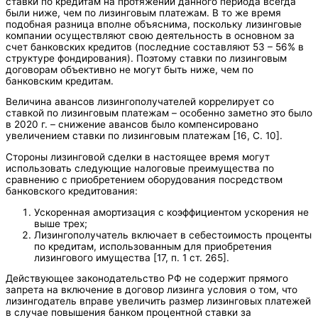
ставки по кредитам на протяжении данного периода всегда
были ниже, чем по лизинговым платежам. В то же время
подобная разница вполне объяснима, поскольку лизинговые
компании осуществляют свою деятельность в основном за
счет банковских кредитов (последние составляют 53 – 56% в
структуре фондирования). Поэтому ставки по лизинговым
договорам объективно не могут быть ниже, чем по
банковским кредитам.
Величина авансов лизингополучателей коррелирует со
ставкой по лизинговым платежам – особенно заметно это было
в 2020 г. – снижение авансов было компенсировано
увеличением ставки по лизинговым платежам [16, С. 10].
Стороны лизинговой сделки в настоящее время могут
использовать следующие налоговые преимущества по
сравнению с приобретением оборудования посредством
банковского кредитования:
Ускоренная амортизация с коэффициентом ускорения не
выше трех;
Лизингополучатель включает в себестоимость проценты
по кредитам, использованным для приобретения
лизингового имущества [17, п. 1 ст. 265].
Действующее законодательство РФ не содержит прямого
запрета на включение в договор лизинга условия о том, что
лизингодатель вправе увеличить размер лизинговых платежей
в случае повышения банком процентной ставки за