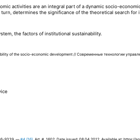
omic activities are an integral part of a dynamic socio-economi
n turn, determines the significance of the theoretical search f
stem, the factors of institutional sustainability.
stability of the socio-economic development // Современные технологии упра
vice
226-9339. —
#4 (16)
. Art. # 1602. Date issued: 08.04.2012. Available at: https://