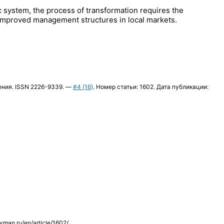
c system, the process of transformation requires the
or improved management structures in local markets.
вления. ISSN 2226-9339. —
#4 (16)
. Номер статьи: 1602. Дата публикации:
sovman.ru/en/article/1602/