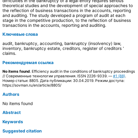
difficulties in the bankruptcy of a legal entity requires serious
theoretical studies and the development of special approaches to
the reflection of business transactions in the accounts, reporting
and auditing. The study developed a program of audit at each
stage in the competitive production, to the reflection of business
transactions in the accounts, reporting and auditing.
Ключевые слова
audit, bankruptcy, accounting, bankruptcy (insolvency) law,
inventory, bankruptcy estate, creditors, register of creditors '
claims.
Рекомендуемая ссылка
No items found
. Efficiency audit in the conditions of bankruptcy proceedings
// Современные технологии управления. ISSN 2226-9339. —
#1 (88)
.
Номер статьи: 8805. Дата публикации: 30.04.2019. Режим доступа:
https://sovman.ru/en/article/8805/
Authors
No items found
Abstract
Keywords
Suggested citation