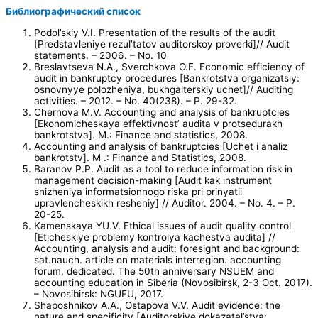
Библиографический список
Podol’skiy V.I. Presentation of the results of the audit
[Predstavleniye rezul’tatov auditorskoy proverki]// Audit
statements. – 2006. – No. 10
Breslavtseva N.A., Sverchkova O.F. Economic efficiency of
audit in bankruptcy procedures [Bankrotstva organizatsiy:
osnovnyye polozheniya, bukhgalterskiy uchet]// Auditing
activities. – 2012. – No. 40(238). – P. 29-32.
Chernova M.V. Accounting and analysis of bankruptcies
[Ekonomicheskaya effektivnost’ audita v protsedurakh
bankrotstva]. M.: Finance and statistics, 2008.
Accounting and analysis of bankruptcies [Uchet i analiz
bankrotstv]. M .: Finance and Statistics, 2008.
Baranov P.P. Audit as a tool to reduce information risk in
management decision-making [Audit kak instrument
snizheniya informatsionnogo riska pri prinyatii
upravlencheskikh resheniy] // Auditor. 2004. – No. 4. – P.
20-25.
Kamenskaya YU.V. Ethical issues of audit quality control
[Eticheskiye problemy kontrolya kachestva audita] //
Accounting, analysis and audit: foresight and background:
sat.nauch. article on materials interregion. accounting
forum, dedicated. The 50th anniversary NSUEM and
accounting education in Siberia (Novosibirsk, 2-3 Oct. 2017).
– Novosibirsk: NGUEU, 2017.
Shaposhnikov A.A., Ostapova V.V. Audit evidence: the
nature and specificity [Auditorskiye dokazatel’stva: