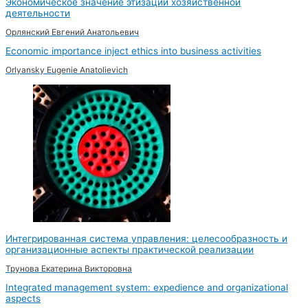
Экономическое значение этизации хозяйственной
деятельности
Орлянский Евгений Анатольевич
Economic importance inject ethics into business activities
Orlyansky Eugenie Anatolievich
Интегрированная система управления: целесообразность и
организационные аспекты практической реализации
Трунова Екатерина Викторовна
Integrated management system: expedience and organizational
aspects