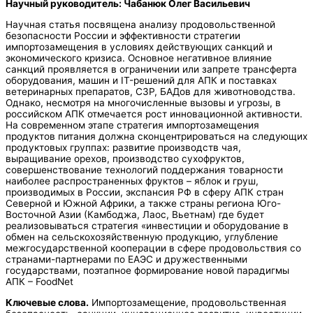
Научный руководитель: Чабанюк Олег Васильевич
Научная статья посвящена анализу продовольственной
безопасности России и эффективности стратегии
импортозамещения в условиях действующих санкций и
экономического кризиса. Основное негативное влияние
санкций проявляется в ограничении или запрете трансферта
оборудования, машин и IT-решений для АПК и поставках
ветеринарных препаратов, СЗР, БАДов для животноводства.
Однако, несмотря на многочисленные вызовы и угрозы, в
российском АПК отмечается рост инновационной активности.
На современном этапе стратегия импортозамещения
продуктов питания должна сконцентрироваться на следующих
продуктовых группах: развитие производств чая,
выращивание орехов, производство сухофруктов,
совершенствование технологий поддержания товарности
наиболее распространенных фруктов – яблок и груш,
производимых в России, экспансия РФ в сферу АПК стран
Северной и Южной Африки, а также страны региона Юго-
Восточной Азии (Камбоджа, Лаос, Вьетнам) где будет
реализовываться стратегия «инвестиции и оборудование в
обмен на сельскохозяйственную продукцию, углубление
межгосударственной кооперации в сфере продовольствия со
странами-партнерами по ЕАЭС и дружественными
государствами, поэтапное формирование новой парадигмы
АПК – FoodNet
Ключевые слова.
Импортозамещение, продовольственная