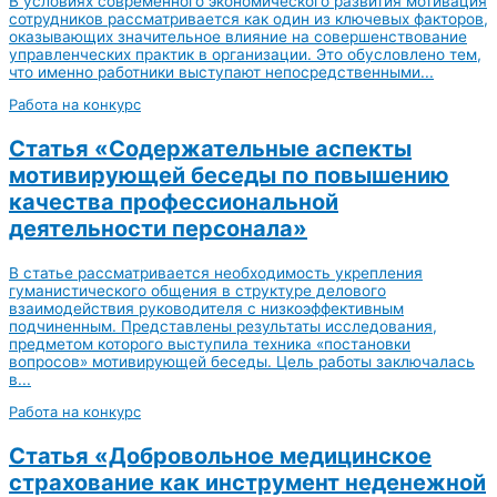
В условиях современного экономического развития мотивация
сотрудников рассматривается как один из ключевых факторов,
оказывающих значительное влияние на совершенствование
управленческих практик в организации. Это обусловлено тем,
что именно работники выступают непосредственными...
Работа на конкурс
Статья «Содержательные аспекты
мотивирующей беседы по повышению
качества профессиональной
деятельности персонала»
В статье рассматривается необходимость укрепления
гуманистического общения в структуре делового
взаимодействия руководителя с низкоэффективным
подчиненным. Представлены результаты исследования,
предметом которого выступила техника «постановки
вопросов» мотивирующей беседы. Цель работы заключалась
в...
Работа на конкурс
Статья «Добровольное медицинское
страхование как инструмент неденежной