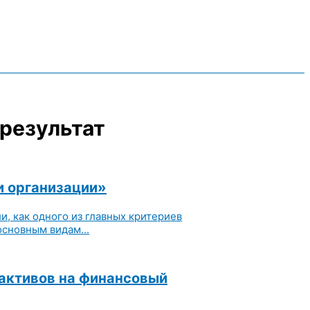
 результат
и организации»
, как одного из главных критериев
сновным видам...
 активов на финансовый