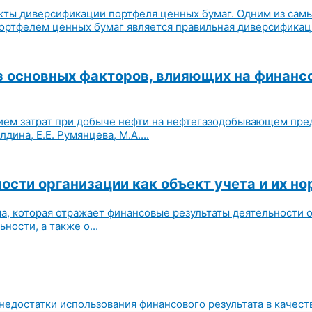
екты диверсификации портфеля ценных бумаг. Одним из сам
ртфелем ценных бумаг является правильная диверсификация
из основных факторов, влияющих на финанс
нием затрат при добыче нефти на нефтегазодобывающем пре
лдина, Е.Е. Румянцева, М.А....
ости организации как объект учета и их н
ма, которая отражает финансовые результаты деятельности 
ости, а также о...
недостатки использования финансового результата в качест