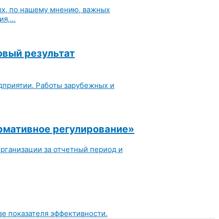
ых, по нашему мнению, важных
,...
овый результат
дприятии. Работы зарубежных и
ормативное регулирование»
организации за отчетный период и
ве показателя эффективности.