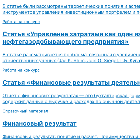
В статье были рассмотрены теоретические понятия и асп
инструментов управления инвестиционным портфелем и по
Работа на конкурс
Статья «Управление затратами как один 
нефтегазодобывающего предприятия»
В статье рассматривается проблема, связанная с увеличе
отечественных ученых (Jae K. Shim, Joel G. Siegel, Г.Б. Кува
Работа на конкурс
Статья «Финансовые результаты деятельн
Отчет о финансовых результатах — это бухгалтерская фор
содержит данные о выручке и расходах по обычной деятельн
Справочный материал
Финансовый результат
Финансовый результат: понятие и расчет. Преимущества и 