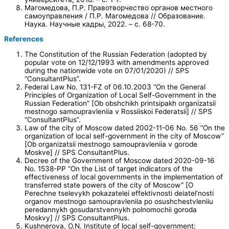
Магомедова, П.Р. Правотворчество органов местного
самоуправления / П.Р. Магомедова // Образование.
Наука. Научные кадры, 2022. – с. 68-70.
References
The Constitution of the Russian Federation (adopted by
popular vote on 12/12/1993 with amendments approved
during the nationwide vote on 07/01/2020) // SPS
“ConsultantPlus”.
Federal Law No. 131-FZ of 06.10.2003 “On the General
Principles of Organization of Local Self-Government in the
Russian Federation” [Ob obshchikh printsipakh organizatsii
mestnogo samoupravleniia v Rossiiskoi Federatsii] // SPS
“ConsultantPlus”.
Law of the city of Moscow dated 2002-11-06 No. 56 “On the
organization of local self-government in the city of Moscow”
[Ob organizatsii mestnogo samoupravleniia v gorode
Moskve] // SPS ConsultantPlus.
Decree of the Government of Moscow dated 2020-09-16
No. 1538-PP “On the List of target indicators of the
effectiveness of local governments in the implementation of
transferred state powers of the city of Moscow” [O
Perechne tselevykh pokazatelei effektivnosti deiatel’nosti
organov mestnogo samoupravleniia po osushchestvleniiu
peredannykh gosudarstvennykh polnomochii goroda
Moskvy] // SPS ConsultantPlus.
Kushnerova, O.N. Institute of local self-government: