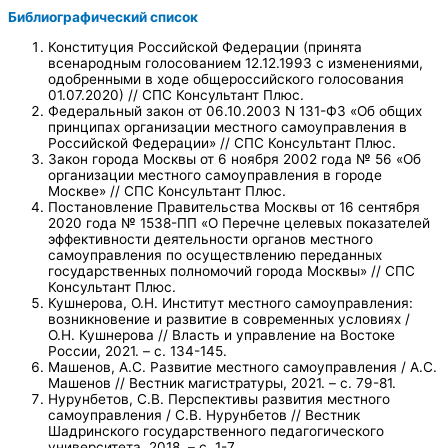
Библиографический список
Конституция Российской Федерации (принята
всенародным голосованием 12.12.1993 с изменениями,
одобренными в ходе общероссийского голосования
01.07.2020) // СПС Консультант Плюс.
Федеральный закон от 06.10.2003 N 131-ФЗ «Об общих
принципах организации местного самоуправления в
Российской Федерации» // СПС Консультант Плюс.
Закон города Москвы от 6 ноября 2002 года № 56 «Об
организации местного самоуправления в городе
Москве» // СПС Консультант Плюс.
Постановление Правительства Москвы от 16 сентября
2020 года № 1538-ПП «О Перечне целевых показателей
эффективности деятельности органов местного
самоуправления по осуществлению переданных
государственных полномочий города Москвы» // СПС
Консультант Плюс.
Кушнерова, О.Н. Институт местного самоуправления:
возникновение и развитие в современных условиях /
О.Н. Кушнерова // Власть и управление на Востоке
России, 2021. – с. 134-145.
Машенов, А.С. Развитие местного самоуправления / А.С.
Машенов // Вестник магистратуры, 2021. – с. 79-81.
Нурунбетов, С.В. Перспективы развития местного
самоуправления / С.В. Нурунбетов // Вестник
Шадринского государственного педагогического
университета, 2018. – с. 1-7.