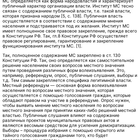
МС определяется как форма народовластия и характеризует
публичный характер организации власти. Институт МС тесно
связан с содержанием публичной власти, т.е. такой власти,
которая признана народом [5, с. 138]. Публичная власть
осуществляется в соответствии с содержанием мнения
населения и подстраивается под их желания. Институт МС
имеет полноценное свое правовое закрепление, прежде всего
в Конституции РФ. Так, гл.8 Конституции РФ осуществляет
правовое регулирование, гарантирование и закрепление
функционирования института МС. [1].
Так, полноценное содержание МС закреплено в ст. 130
Конституции РФ. Так, оно определяется как самостоятельное
решение населением своих вопросов местного значения
путем проведения различных форм волеизъявления. Это,
например, референдум, опрос, публичные слушания, выборы и
т.д. Тем самым закрепляется специфика легитимной власти.
Местный референдум — основная форма волеизъявления
населения по вопросам местного значения, которая
осуществляется с помощью голосования граждан, которые
обладают правом на участие в референдуме. Опрос нужен,
чтобы выявить мнение местного населения по вопросам
местного значения при принятии каких-либо решений местной
властью. Публичные слушания влияют на содержание
различных проектов муниципальных правовых актов и
являются весомым средством для усиления демократизации.
Выборы – процедура избрания с помощью открытого или
тайного голосования гражданами того, кто будет