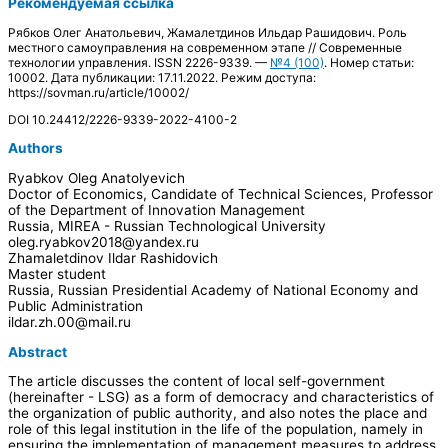
Рекомендуемая ссылка
Рябков Олег Анатольевич, Жамалетдинов Ильдар Рашидович. Роль
местного самоуправления на современном этапе // Современные
технологии управления. ISSN 2226-9339. —
№4 (100)
. Номер статьи:
10002. Дата публикации: 17.11.2022. Режим доступа:
https://sovman.ru/article/10002/
DOI 10.24412/2226-9339-2022-4100-2
Authors
Ryabkov Oleg Anatolyevich
Doctor of Economics, Candidate of Technical Sciences, Professor
of the Department of Innovation Management
Russia, MIREA - Russian Technological University
oleg.ryabkov2018@yandex.ru
Zhamaletdinov Ildar Rashidovich
Master student
Russia, Russian Presidential Academy of National Economy and
Public Administration
ildar.zh.00@mail.ru
Abstract
The article discusses the content of local self-government
(hereinafter - LSG) as a form of democracy and characteristics of
the organization of public authority, and also notes the place and
role of this legal institution in the life of the population, namely in
ensuring the implementation of management measures to address