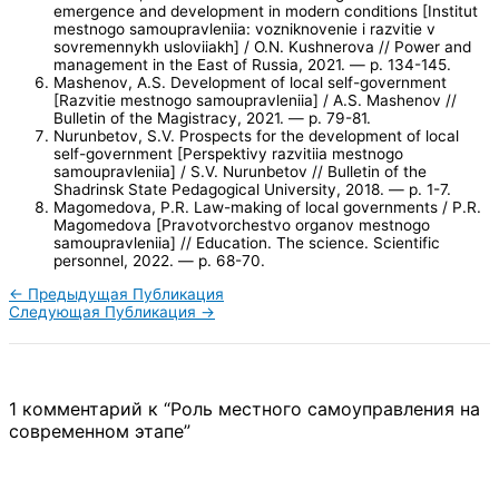
emergence and development in modern conditions [Institut
mestnogo samoupravleniia: vozniknovenie i razvitie v
sovremennykh usloviiakh] / O.N. Kushnerova // Power and
management in the East of Russia, 2021. — p. 134-145.
Mashenov, A.S. Development of local self-government
[Razvitie mestnogo samoupravleniia] / A.S. Mashenov //
Bulletin of the Magistracy, 2021. — p. 79-81.
Nurunbetov, S.V. Prospects for the development of local
self-government [Perspektivy razvitiia mestnogo
samoupravleniia] / S.V. Nurunbetov // Bulletin of the
Shadrinsk State Pedagogical University, 2018. — p. 1-7.
Magomedova, P.R. Law-making of local governments / P.R.
Magomedova [Pravotvorchestvo organov mestnogo
samoupravleniia] // Education. The science. Scientific
personnel, 2022. — p. 68-70.
←
Предыдущая Публикация
Следующая Публикация
→
1 комментарий к “Роль местного самоуправления на
современном этапе”