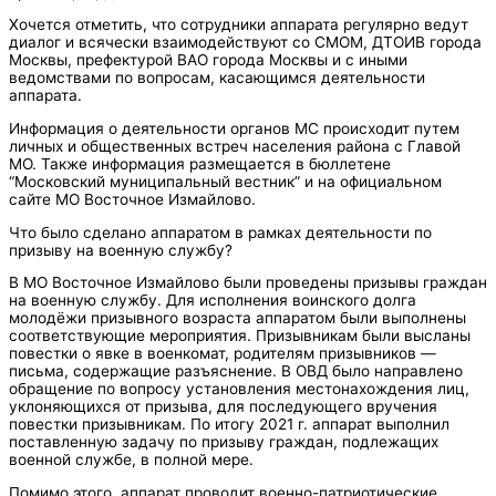
Хочется отметить, что сотрудники аппарата регулярно ведут
диалог и всячески взаимодействуют со СМОМ, ДТОИВ города
Москвы, префектурой ВАО города Москвы и с иными
ведомствами по вопросам, касающимся деятельности
аппарата.
Информация о деятельности органов МС происходит путем
личных и общественных встреч населения района с Главой
МО. Также информация размещается в бюллетене
“Московский муниципальный вестник” и на официальном
сайте МО Восточное Измайлово.
Что было сделано аппаратом в рамках деятельности по
призыву на военную службу?
В МО Восточное Измайлово были проведены призывы граждан
на военную службу. Для исполнения воинского долга
молодёжи призывного возраста аппаратом были выполнены
соответствующие мероприятия. Призывникам были высланы
повестки о явке в военкомат, родителям призывников —
письма, содержащие разъяснение. В ОВД было направлено
обращение по вопросу установления местонахождения лиц,
уклоняющихся от призыва, для последующего вручения
повестки призывникам. По итогу 2021 г. аппарат выполнил
поставленную задачу по призыву граждан, подлежащих
военной службе, в полной мере.
Помимо этого, аппарат проводит военно-патриотические