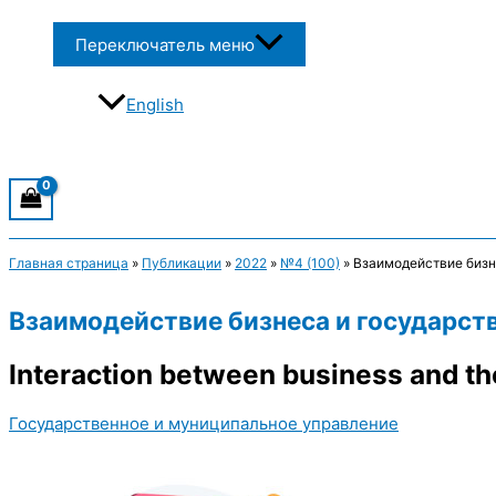
Переключатель меню
English
Главная страница
»
Публикации
»
2022
»
№4 (100)
»
Взаимодействие бизне
Взаимодействие бизнеса и государств
Interaction between business and the
Государственное и муниципальное управление