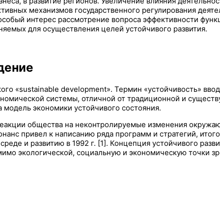
неса, в развитие регионов. Увеличение влияния деятельно
тивных механизмов государственного регулирования деятел
ет особый интерес рассмотрение вопроса эффективности фу
няемых для осуществления целей устойчивого развития.
дение
го «sustainable development». Термин «устойчивость» ввод
ономической системы, отличной от традиционной и существ
а модель экономики устойчивого состояния.
 реакции общества на неконтролируемые изменения окружа
нанс привел к написанию ряда программ и стратегий, итог
еде и развитию в 1992 г. [1]. Концепция устойчивого разв
мо экологической, социальную и экономическую точки зрен