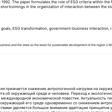
1992. The paper formulates the role of ESG criteria within the
hortcomings in the organization of interaction between the sta
goals, ESG transformation, government-business interaction, r
business and the state as the basis for sustainable development of the region
ия признается снижение антропогенной нагрузки на окруж
бота об окружающей среде и человеке. Переход к экологичн
ов международной экономической повестки. Актуальность 
в окружающей его среде одновременно со снижением антро
ствами уделяется большое внимание адаптации принципов у