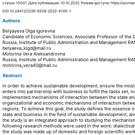
статьи: 10001. Дата публикации: 10.10.2022. Режим доступа: https://sovman.
DOI 10.24412/2226-9339-2022-4100-1
Authors
Belyayeva Olga Igorevna
Candidate of Economic Sciences, Associate Professor of the 
Russia, Institute of Public Administration and Management R
belyaeva_klgd@mail.ru
Motorina Vera Aleksandrovna
Russia, Institute of Public Administration and Management R
motorina_vera40@mail.ru
Abstract
In order to achieve sustainable development, ensure the most 
enters into partnership with business to fulfill the tasks set,
implemented mechanisms of interaction between the state and 
organizational and economic mechanisms of interaction betwee
regions. To achieve this goal, the study defines the essence o
state and business in the field of sustainable development, 
the study is an integrated approach to studying the mechanisms
following research methods were used in the work: dialectical,
the study was made up of domestic and foreign scientific works 