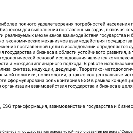
наиболее полного удовлетворения потребностей населения 
 бизнесом для выполнения поставленных задач, включая ком
и реализуемых механизмов взаимодействия государства и б
о-экономических механизмов взаимодействия государства 
тижения поставленной цели в исследовании определяется с
 государства и бизнеса в области устойчивого развития, 
етодологической основой исследования является комплекс
ности и междисциплинарного подхода. В работе использова
лиза, синтеза, индукции, дедукции. Теоретико-методологи
льной политики, политологии, а также концептуальные исто
оте сформулирована роль критериев ESG в рамках концепци
организации взаимодействия государства и бизнеса в целя
, ESG трансформация, взаимодействие государства и бизнес
бизнеса и государства как основа устойчивого развития региона // Совр