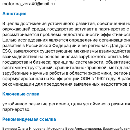
motorina_vera40@mail.ru
Аннотация
В целях достижения устойчивого развития, обеспечения 
окружающей среды, государство вступает в партнерство с
рассматривается проблема недостаточности эффективност
Целью исследования является определение организационн
развития в Российской Федерации и ее регионах. Для дос
ESG, выявляются существующие механизмы взаимодействия
взаимодействия на основе анализа зарубежного опыта. М
государства и бизнеса; принципы системности, объектив
системно-структурный, сравнительно-правовой, метод ана
зарубежные научные работы в области экономики, региона
сформулированная на Конференции ООН в 1992 году. В раб
рекомендации для преодоления выявленных недостатков в 
Ключевые слова
устойчивое развитие регионов, цели устойчивого развития
партнерство.
Рекомендуемая ссылка
Беляева Ольга Игоревна, Моторина Вера Александровна. Взаимодействие 