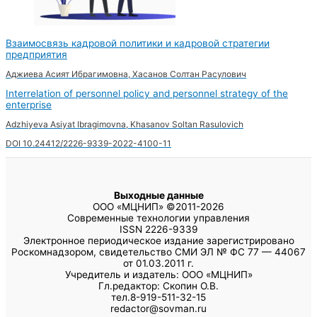
Взаимосвязь кадровой политики и кадровой стратегии
предприятия
Аджиева Асият Ибрагимовна, Хасанов Солтан Расулович
Interrelation of personnel policy and personnel strategy of the
enterprise
Adzhiyeva Asiyat Ibragimovna, Khasanov Soltan Rasulovich
DOI 10.24412/2226-9339-2022-4100-11
Выходные данные
ООО «МЦНИП» ©2011-2026
Современные технологии управления
ISSN 2226-9339
Электронное периодическое издание зарегистрировано
Роскомнадзором, свидетельство СМИ ЭЛ № ФС 77 — 44067
от 01.03.2011 г.
Учредитель и издатель: ООО «МЦНИП»
Гл.редактор: Скопин О.В.
тел.8-919-511-32-15
redactor@sovman.ru