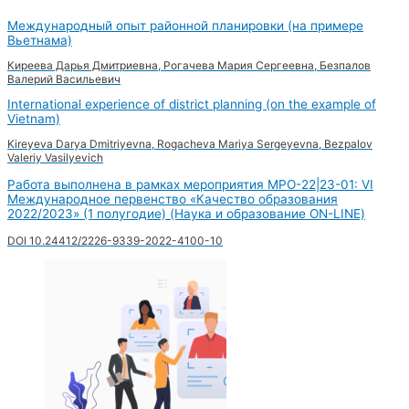
Международный опыт районной планировки (на примере
Вьетнама)
Киреева Дарья Дмитриевна, Рогачева Мария Сергеевна, Безпалов
Валерий Васильевич
International experience of district planning (on the example of
Vietnam)
Kireyeva Darya Dmitriyevna, Rogacheva Mariya Sergeyevna, Bezpalov
Valeriy Vasilyevich
Работа выполнена в рамках мероприятия MPO-22|23-01: VI
Международное первенство «Качество образования
2022/2023» (1 полугодие) (Наука и образование ON-LINE)
DOI 10.24412/2226-9339-2022-4100-10