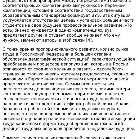
Существует диспропорция между потребностями бизнеса в
соответствующих компетенциях выпускников и перечнем
компетенций, которые в соответствии государственным
образовательным стандартом формирует ВУЗ. Эта ситуация
усугубляется отсутствием целевых установок большей части
студентов на свое будущее профессиональное развитие. «То
есть, бизнес нуждается в одних компетенциях, вуз
предлагает другие, а студент вообще не знает, что ему
нужно», замечают авторы в этой связи [4].
С точки зрения пропорционального развития, кризис рынка
труда в Российской Федерации в большей степени
обусловлен демографической ситуацией, характеризующейся
преобладанием процессов депопуляции, которые в России
отличаются от сходного явления в развитых европейских
странах не столько низким уровнем рождаемости, сколько не
имеющим в Европе аналогов уровнем смертности и низкой
продолжительностью жизни. Самым отрицательным
последствием депопуляционных процессов, помимо потери
контроля над государственными территориями, является
сокращение экономически активного и трудоспособного
населения и, как следствие, дефицит рабочей силы. Анализ
баланса потребностей экономики в трудовых ресурсах,
показал, что при своевременной реализации инновационно-
активного сценария развития экономики страны и замещении
труда капиталом в форме трудосберегающих технологий
дефицит трудовых ресурсов проявится в недалеком будущем.
Помимо количественных показателей кризис рынка труда