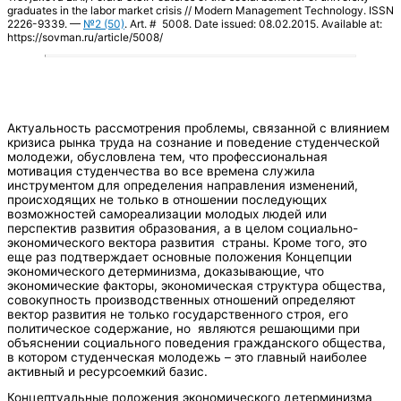
graduates in the labor market crisis // Modern Management Technology. ISSN
2226-9339. —
№2 (50)
. Art. # 5008. Date issued: 08.02.2015. Available at:
https://sovman.ru/article/5008/
Актуальность рассмотрения проблемы, связанной с влиянием
кризиса рынка труда на сознание и поведение студенческой
молодежи, обусловлена тем, что профессиональная
мотивация студенчества во все времена служила
инструментом для определения направления изменений,
происходящих не только в отношении последующих
возможностей самореализации молодых людей или
перспектив развития образования, а в целом социально-
экономического вектора развития страны. Кроме того, это
еще раз подтверждает основные положения Концепции
экономического детерминизма, доказывающие, что
экономические факторы, экономическая структура общества,
совокупность производственных отношений определяют
вектор развития не только государственного строя, его
политическое содержание, но являются решающими при
объяснении социального поведения гражданского общества,
в котором студенческая молодежь – это главный наиболее
активный и ресурсоемкий базис.
Концептуальные положения экономического детерминизма