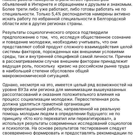
объявлений в Интернете и обращением к друзьям и знакомым.
Более трети либо уже работают, либо готовы работать не по
специальности. Только 5,4% респондентов намерены активно
искать работу по избранной специальности в Белгородской
области или в других регионах страны.
Результаты социологического опроса подтвердили
предположение о том, что, исследуя общественное сознание
и поведение молодежи, необходимо учитывать, что они
представляют собой продукт сложного взаимодействия целой
системы факторов, порожденных как внешними условиями
среды, так и внутренней спецификой самой личности. Причем
в рассматриваемом случае внешним факторам принадлежит
ведущая роль, поскольку кризис на российском рынке труда
в наибольшей степени обусловлен общей
макроэкономической ситуацией.
Однако, несмотря на это, имеется целый ряд возможностей на
уровне ВУЗа или региона для минимизации вышеуказанных
рассогласований и оказания положительного влияния на
процесс социализации молодежи. Первостепенная роль
должна уделяться грамотной организации
профориентационной работы, направленной на реальную
помощь молодым людям в определении будущего: не по
принципу «Кто кого перехватил или переагитировал», а
используя результаты современных исследований социологов
и психологов. На основе результатов тестирования следует
своевременно формировать и предоставлять рекомендации по