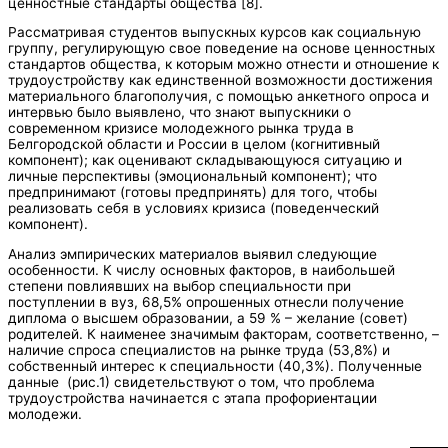
ценностные стандарты общества [8].
Рассматривая студентов выпускных курсов как социальную
группу, регулирующую свое поведение на основе ценностных
стандартов общества, к которым можно отнести и отношение к
трудоустройству как единственной возможности достижения
материального благополучия, с помощью анкетного опроса и
интервью было выявлено, что знают выпускники о
современном кризисе молодежного рынка труда в
Белгородской области и России в целом (когнитивный
компонент); как оценивают складывающуюся ситуацию и
личные перспективы (эмоциональный компонент); что
предпринимают (готовы предпринять) для того, чтобы
реализовать себя в условиях кризиса (поведенческий
компонент).
Анализ эмпирических материалов выявил следующие
особенности. К числу основных факторов, в наибольшей
степени повлиявших на выбор специальности при
поступлении в вуз, 68,5% опрошенных отнесли получение
диплома о высшем образовании, а 59 % – желание (совет)
родителей. К наименее значимым факторам, соответственно, –
наличие спроса специалистов на рынке труда (53,8%) и
собственный интерес к специальности (40,3%). Полученные
данные (рис.1) свидетельствуют о том, что проблема
трудоустройства начинается с этапа профориентации
молодежи.