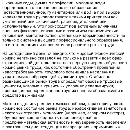
школьные годы, думая о профессии, молодые люди
определяются с направленностью образования
(естественнонаучное, гуманитарное или др.), а при выборе
характера труда руководствуются такими критериями как
умственный или физический, распорядительный или
исполнительный. Это происходит под активным влиянием
внешних факторов, связанных с развитием экономических
отношений, ментальностью, степенью информированности не
только о системе высшего профессионального образования,
но и о тенденциях и перспективах развития рынка труда.
На сегодняшний день, очевидно, что мировой экономический
кризис негативно сказался не только на развитии всех сфер
экономической деятельности, но в первую очередь обусловил
кризис рынка труда, как состояние обострения проявлений
невостребованности трудового потенциала населения и
утрате смыслообразующей функции труда. Стабильно
развивающийся рынок труда определяет базовые трудовые
ценности, которые в кризисных условиях девальвируют,
превращая непосредственно труд из основы образа жизни в
средство выживания.
Можно выделить ряд системных проблем, характеризующих
кризисное состояние рынка труда: неэффективная занятость в
некоторых отраслях экономики (например, аграрном секторе),
обусловливающая бедность населения; слабая
предпринимательская активность и неуверенность населения
в завтрашнем дне; тенденция возвращения к примитивным