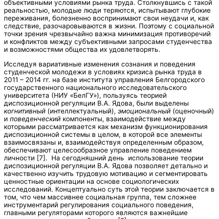
объективными условиями рынка труда. Столкнувшись с такой
реальностью, молодые люди теряются, испытывают глубокие
переживания, болезненно воспринимают свои неудачи и, как
следствие, разочаровываются в жизни. Поэтому с социальной
точки зрения чрезвычайно важна минимизация противоречий
и конфликтов между субъективными запросами студенчества
и возможностями общества их удовлетворять.
Исследуя вариативные изменения сознания и поведения
студенческой молодежи в условиях кризиса рынка труда в
2011 – 2014 гг. на базе института управления Белгородского
государственного национального исследовательского
университета (НИУ «БелГУ»), пользуясь теорией
диспозиционной регуляции В.А. Ядова, были выделены
когнитивный
(интеллектуальный),
эмоциональный
(оценочный)
и
поведенческий
компоненты, взаимодействие между
которыми рассматривается как механизм функционирования
диспозиционной системы в целом, в которой все элементы
взаимосвязаны и, взаимодействуя определенным образом,
обеспечивают целесообразное управление поведением
личности [7]. На сегодняшний день использование теории
диспозиционной регуляции В.А. Ядова позволяет детально и
качественно изучить трудовую мотивацию и сегментировать
ценностные ориентации на основе социологических
исследований. Концептуально суть этой теории заключается в
том, что чем массивнее социальная группа, тем сложнее
инструментарий регулирования социального поведения,
главными регуляторами которого являются важнейшие