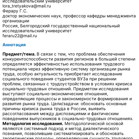
исследовательский университет
lora_tretyakova@mail.ru
Ферару Г.С.
доктор экономических наук, профессор кафедры менеджмента
организации
Россия, Белгородский государственный национальный
исследовательский университет
feraru22@mail.ru
Аннотация
Предмет/тема.
В связи с тем, что проблема обеспечения
конкурентоспособности развития регионов в большей степени
определяется эффективностью использования трудового
потенциала через эффективную систему организации рынка
труда, особую актуальность приобретает исследование
социального поведения студентов ВУЗа при решении
проблем, связанных с трудоустройством в условиях кризиса
социально-трудовых отношений. Предметом исследования
выступают социально-экономические отношения,
определяющие процессы и закономерности формирования и
развития рынка труда. Цели/задачи: обосновать основные
причины кризиса рынка труда в России, выявить
рассогласования между диспозициями и фактическим
поведением выпускников в социально-трудовых отношениях.
Методология исследования.
Методологической основой
являются системный подход и метод диалектического
познания, позволившие систематизировать и обосновать
теоретические подходы, определяющие сущность трудового