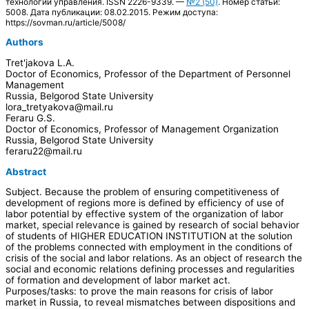
технологии управления. ISSN 2226-9339. —
№2 (50)
. Номер статьи:
5008. Дата публикации: 08.02.2015. Режим доступа:
https://sovman.ru/article/5008/
Authors
Tret'jakova L.A.
Doctor of Economics, Professor of the Department of Personnel
Management
Russia, Belgorod State University
lora_tretyakova@mail.ru
Feraru G.S.
Doctor of Economics, Professor of Management Organization
Russia, Belgorod State University
feraru22@mail.ru
Abstract
Subject. Because the problem of ensuring competitiveness of
development of regions more is defined by efficiency of use of
labor potential by effective system of the organization of labor
market, special relevance is gained by research of social behavior
of students of HIGHER EDUCATION INSTITUTION at the solution
of the problems connected with employment in the conditions of
crisis of the social and labor relations. As an object of research the
social and economic relations defining processes and regularities
of formation and development of labor market act.
Purposes/tasks: to prove the main reasons for crisis of labor
market in Russia, to reveal mismatches between dispositions and