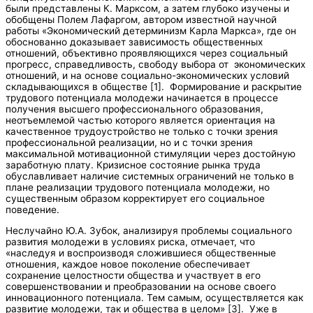
были представлены К. Марксом, а затем глубоко изучены и
обобщены Полем Лафаргом, автором известной научной
работы «Экономический детерминизм Карла Маркса», где он
обоснованно доказывает зависимость общественных
отношений, объективно проявляющихся через социальный
прогресс, справедливость, свободу выбора от экономических
отношений, и на основе социально-экономических условий
складывающихся в обществе [1]. Формирование и раскрытие
трудового потенциала молодежи начинается в процессе
получения высшего профессионального образования,
неотъемлемой частью которого является ориентация на
качественное трудоустройство не только с точки зрения
профессиональной реализации, но и с точки зрения
максимальной мотивационной стимуляции через достойную
заработную плату. Кризисное состояние рынка труда
обуславливает наличие системных ограничений не только в
плане реализации трудового потенциала молодежи, но
существенным образом корректирует его социальное
поведение.
Неслучайно Ю.А. Зубок, анализируя проблемы социального
развития молодежи в условиях риска, отмечает, что
«наследуя и воспроизводя сложившиеся общественные
отношения, каждое новое поколение обеспечивает
сохранение целостности общества и участвует в его
совершенствовании и преобразовании на основе своего
инновационного потенциала. Тем самым, осуществляется как
развитие молодежи, так и общества в целом» [3]. Уже в