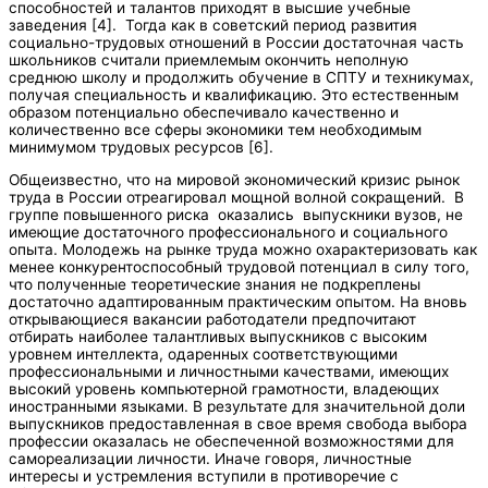
способностей и талантов приходят в высшие учебные
заведения [4]. Тогда как в советский период развития
социально-трудовых отношений в России достаточная часть
школьников считали приемлемым окончить неполную
среднюю школу и продолжить обучение в СПТУ и техникумах,
получая специальность и квалификацию. Это естественным
образом потенциально обеспечивало качественно и
количественно все сферы экономики тем необходимым
минимумом трудовых ресурсов [6].
Общеизвестно, что на мировой экономический кризис рынок
труда в России отреагировал мощной волной сокращений. В
группе повышенного риска оказались выпускники вузов, не
имеющие достаточного профессионального и социального
опыта. Молодежь на рынке труда можно охарактеризовать как
менее конкурентоспособный трудовой потенциал в силу того,
что полученные теоретические знания не подкреплены
достаточно адаптированным практическим опытом. На вновь
открывающиеся вакансии работодатели предпочитают
отбирать наиболее талантливых выпускников с высоким
уровнем интеллекта, одаренных соответствующими
профессиональными и личностными качествами, имеющих
высокий уровень компьютерной грамотности, владеющих
иностранными языками. В результате для значительной доли
выпускников предоставленная в свое время свобода выбора
профессии оказалась не обеспеченной возможностями для
самореализации личности. Иначе говоря, личностные
интересы и устремления вступили в противоречие с