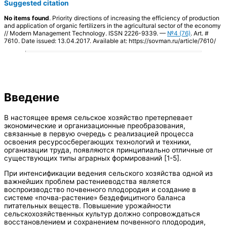
Suggested citation
No items found
. Priority directions of increasing the efficiency of production
and application of organic fertilizers in the agricultural sector of the economy
// Modern Management Technology. ISSN 2226-9339. —
№4 (76)
. Art. #
7610. Date issued: 13.04.2017. Available at: https://sovman.ru/article/7610/
Введение
В настоящее время сельское хозяйство претерпевает
экономические и организационные преобразования,
связанные в первую очередь с реализацией процесса
освоения ресурсосберегающих технологий и техники,
организации труда, появляются принципиально отличные от
существующих типы аграрных формирований [1-5].
При интенсификации ведения сельского хозяйства одной из
важнейших проблем растениеводства является
воспроизводство почвенного плодородия и создание в
системе «почва-растение» бездефицитного баланса
питательных веществ. Повышение урожайности
сельскохозяйственных культур должно сопровождаться
восстановлением и сохранением почвенного плодородия,