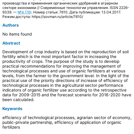
производства и применения органических удобрений в аграрном
секторе экономики // Современные технологии управления. ISSN 2226-
9339. —
№4 (76)
. Номер статьи: 7610. Дата публикации: 13.04.2017.
Режим доступа: https://sovman.ru/article/7610/
Authors
No items found
Abstract
Development of crop industry is based on the reproduction of soil
fertility which is the most important factor in increasing the
productivity of crops. The purpose of the study is to develop
practical recommendations for improving the management of
technological processes and use of organic fertilizers at various
levels, from the farmer to the government level. In the light of the
practical use of the priority directions of increase of efficiency of
technological processes in the agricultural sector performance
indicators of organic fertilizer use according to the retrospective
data for 2009-2015 and the forecast scenario for 2016-2020 have
been calculated.
Keywords
efficiency of technological processes, agrarian sector of economy,
public-private partnership, efficiency of application of organic
fertilizers