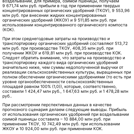
возделывании, для примера, озимой пшеницы, получаем
9 671,74 млн руб. прибыли в год при применении твердых
концентрированных органических удобрений (ТКОУ), 9 553,96
млн руб. при внесении жидких концентрированных
органических удобрений (ЖКОУ) и 9 511,85 млн руб. при
использовании концентрированного органического компоста
(КОК).
При этом среднегодовые затраты на производство и
транспортировку органических удобрений составляют 513,72
млн руб. при производстве ТКОУ, 408,35 млн руб. при
получении ЖКОУ и 619,81 млн руб. при производстве КОК.
Следует обратить внимание, что затраты на производство и
транспортировку каждого вида органических удобрений
значительно ниже, чем суммы недополученной выручки от
реализации сельскохозяйственных культуры, выращенных при
полном обеспечении органическими удобрениями (то есть при
уровне органообеспеченности сельскохозяйственных
площадей равном 100% (1,0)), которые, соответственно,
составили 1 424,47 млн руб., 1 647,63 млн руб. и 1 478,28 млн
руб..
При рассмотрении перспективных данных в качестве
прогнозного сценария делаем следующие выводы. Прибыль
от использования органических удобрений при возделывании
озимой пшеницы составила – 10 884,00 млн руб. при
применении ТКОУ, 10 742,49 млн руб. при использовании
ЖКОУ и 10 924,00 млн руб. при применении КОК.