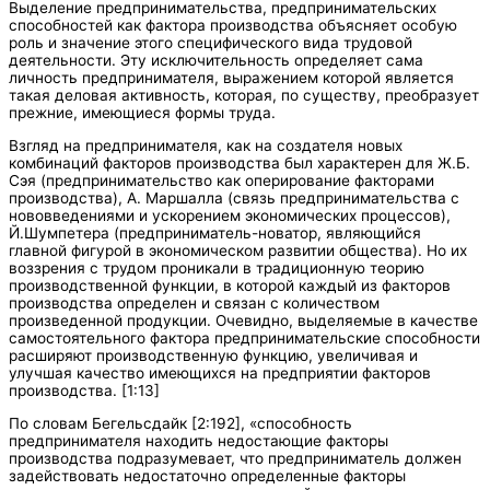
Выделение предпринимательства, предпринимательских
способностей как фактора производства объясняет особую
роль и значение этого специфического вида трудовой
деятельности. Эту исключительность определяет сама
личность предпринимателя, выражением которой является
такая деловая активность, которая, по существу, преобразует
прежние, имеющиеся формы труда.
Взгляд на предпринимателя, как на создателя новых
комбинаций факторов производства был характерен для Ж.Б.
Сэя (предпринимательство как оперирование факторами
производства), А. Маршалла (связь предпринимательства с
нововведениями и ускорением экономических процессов),
Й.Шумпетера (предприниматель-новатор, являющийся
главной фигурой в экономическом развитии общества). Но их
воззрения с трудом проникали в традиционную теорию
производственной функции, в которой каждый из факторов
производства определен и связан с количеством
произведенной продукции. Очевидно, выделяемые в качестве
самостоятельного фактора предпринимательские способности
расширяют производственную функцию, увеличивая и
улучшая качество имеющихся на предприятии факторов
производства. [1:13]
По словам Бегельсдайк [2:192], «способность
предпринимателя находить недостающие факторы
производства подразумевает, что предприниматель должен
задействовать недостаточно определенные факторы