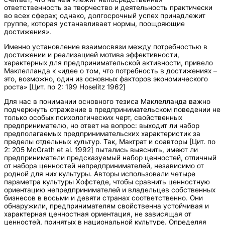
ответственность за творчество и деятельность практически
во всех сферах; однако, долгосрочный успех принадлежит
группе, которая устанавливает нормы, поощряющие
достижения».
Именно установление взаимосвязи между потребностью в
достижении и реализацией мотива эффективности,
характерных для предпринимательской активности, привело
Маклелланда к «идее о том, что потребность в достижениях –
это, возможно, один из основных факторов экономического
роста» [Цит. по 2: 199 Hoselitz 1962]
Для нас в понимании основного тезиса Маклелланда важно
подчеркнуть отражение в предпринимательском поведении не
только особых психологических черт, свойственных
предпринимателю, но ответ на вопрос: выходит ли набор
предполагаемых предпринимательских характеристик за
пределы отдельных культур. Так, Макграт и соавторы [Цит. по
2: 205 McGrath et al. 1992] пытались выяснить, имеют ли
предприниматели предсказуемый набор ценностей, отличный
от набора ценностей непредпринимателей, независимо от
родной для них культуры. Авторы использовали четыре
параметра культуры Хофстеде, чтобы сравнить ценностную
ориентацию непредпринимателей и владельцев собственных
бизнесов в восьми и девяти странах соответственно. Они
обнаружили, предпринимателям свойственна устойчивая и
характерная ценностная ориентация, не зависящая от
ценностей, принятых в национальной культуре. Определяя