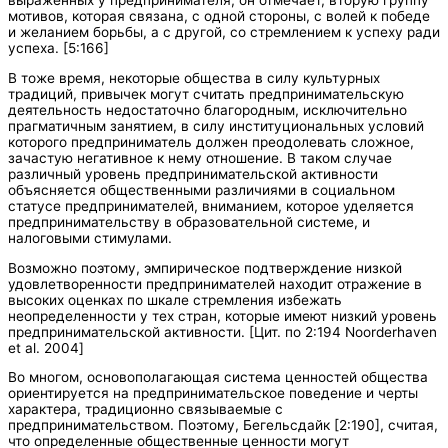
выраженных у предпринимателя, он отмечает, вторую группу
мотивов, которая связана, с одной стороны, с волей к победе
и желанием борьбы, а с другой, со стремлением к успеху ради
успеха. [5:166]
В тоже время, некоторые общества в силу культурных
традиций, привычек могут считать предпринимательскую
деятельность недостаточно благородным, исключительно
прагматичным занятием, в силу институциональных условий
которого предприниматель должен преодолевать сложное,
зачастую негативное к нему отношение. В таком случае
различный уровень предпринимательской активности
объясняется общественными различиями в социальном
статусе предпринимателей, вниманием, которое уделяется
предпринимательству в образовательной системе, и
налоговыми стимулами.
Возможно поэтому, эмпирическое подтверждение низкой
удовлетворенности предпринимателей находит отражение в
высоких оценках по шкале стремления избежать
неопределенности у тех стран, которые имеют низкий уровень
предпринимательской активности. [Цит. по 2:194 Noorderhaven
et al. 2004]
Во многом, основополагающая система ценностей общества
ориентируется на предпринимательское поведение и черты
характера, традиционно связываемые с
предпринимательством. Поэтому, Бегельсдайк [2:190], считая,
что определенные общественные ценности могут