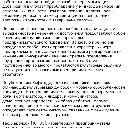
работе она отмечает: «Адаптивный паттерн мотивации
достижения включает преобладание у индивида намерений,
основанных на тщательном планировании деятельности,
ожидании успеха, а также ориентации на преодоление
возможных трудностей и завершение работы».
Личная заинтересованность, способность ставить цели и
выраженность намерения их достижения представляют собой
яркие индивидуалистические параметры
предпринимательского поведения. Зачастую именно они
определяют особенности проявления характерных черт
предпринимателя в условиях необходимого реагирования на
изменения конкурентной внешней среды и преодоления
внутренних организационных конфликтов. В этих
противоречиях во многом проявляются культурные различия,
реализующиеся в различных предпринимательских
стратегиях.
По убеждению Хофстеде, один из важнейших признаков,
отличающих культуры между собой – уровень обособленности
индивидов. Но предприниматель выступает одновременно в
роли и организатора, и лидера, и коммуникатора,
демонстрируя определенный образ действий, формат
поведения, при этом являясь примером для сотрудников,
определяет параметры культуры, связанные с теми идеями,
которые разделяют члены группы.
Так, Харрисон [10:103], характеризуя предпринимателя,
считает, что на нем «лежит непосредственная