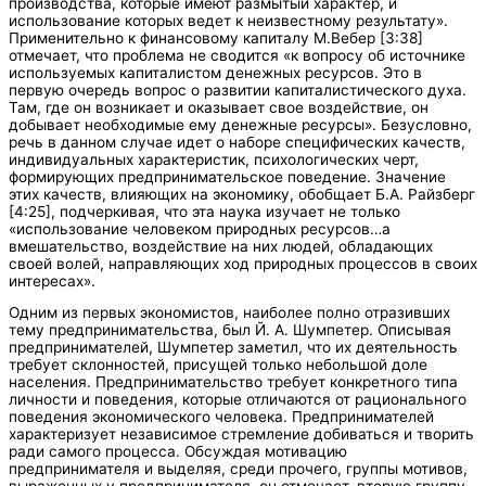
производства, которые имеют размытый характер, и
использование которых ведет к неизвестному результату».
Применительно к финансовому капиталу М.Вебер [3:38]
отмечает, что проблема не сводится «к вопросу об источнике
используемых капиталистом денежных ресурсов. Это в
первую очередь вопрос о развитии капиталистического духа.
Там, где он возникает и оказывает свое воздействие, он
добывает необходимые ему денежные ресурсы». Безусловно,
речь в данном случае идет о наборе специфических качеств,
индивидуальных характеристик, психологических черт,
формирующих предпринимательское поведение. Значение
этих качеств, влияющих на экономику, обобщает Б.А. Райзберг
[4:25], подчеркивая, что эта наука изучает не только
«использование человеком природных ресурсов…а
вмешательство, воздействие на них людей, обладающих
своей волей, направляющих ход природных процессов в своих
интересах».
Одним из первых экономистов, наиболее полно отразивших
тему предпринимательства, был Й. А. Шумпетер. Описывая
предпринимателей, Шумпетер заметил, что их деятельность
требует склонностей, присущей только небольшой доле
населения. Предпринимательство требует конкретного типа
личности и поведения, которые отличаются от рационального
поведения экономического человека. Предпринимателей
характеризует независимое стремление добиваться и творить
ради самого процесса. Обсуждая мотивацию
предпринимателя и выделяя, среди прочего, группы мотивов,