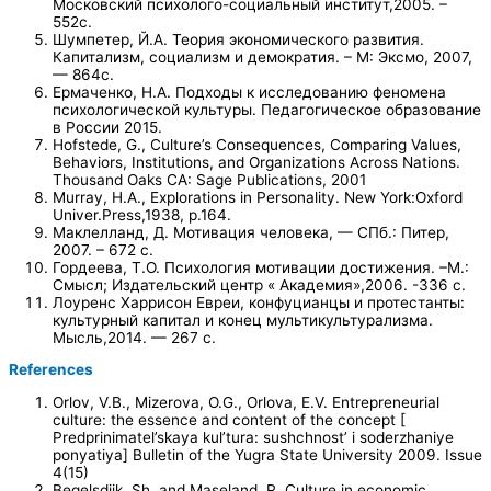
Московский психолого-социальный институт,2005. –
552с.
Шумпетер, Й.А. Теория экономического развития.
Капитализм, социализм и демократия. – М: Эксмо, 2007,
— 864с.
Ермаченко, Н.А. Подходы к исследованию феномена
психологической культуры. Педагогическое образование
в России 2015.
Hofstede, G., Culture’s Consequences, Comparing Values,
Behaviors, Institutions, and Organizations Across Nations.
Thousand Oaks CA: Sage Publications, 2001
Murray, H.A., Explorations in Personality. New York:Oxford
Univer.Press,1938, p.164.
Маклелланд, Д. Мотивация человека, — СПб.: Питер,
2007. – 672 с.
Гордеева, Т.О. Психология мотивации достижения. –М.:
Смысл; Издательский центр « Академия»,2006. -336 с.
Лоуренс Харрисон Евреи, конфуцианцы и протестанты:
культурный капитал и конец мультикультурализма.
Мысль,2014. — 267 с.
References
Orlov, V.B., Mizerova, O.G., Orlova, E.V. Entrepreneurial
culture: the essence and content of the concept [
Predprinimatel’skaya kul’tura: sushchnost’ i soderzhaniye
ponyatiya] Bulletin of the Yugra State University 2009. Issue
4(15)
Begelsdijk, Sh. and Maseland, R. Culture in economic