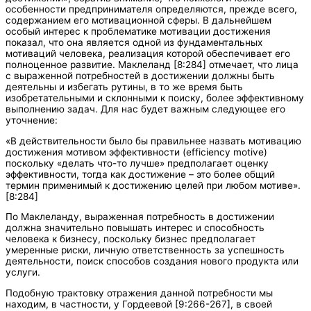
особенности предпринимателя определяются, прежде всего,
содержанием его мотивационной сферы. В дальнейшем
особый интерес к проблематике мотивации достижения
показал, что она является одной из фундаментальных
мотиваций человека, реализация которой обеспечивает его
полноценное развитие. Маклеланд [8:284] отмечает, что лица
с выраженной потребностей в достижении должны быть
деятельны и избегать рутины, в то же время быть
изобретательными и склонными к поиску, более эффективному
выполнению задач. Для нас будет важным следующее его
уточнение:
«В действительности было бы правильнее назвать мотивацию
достижения мотивом эффективности (efficiency motive)
поскольку «делать что-то лучше» предполагает оценку
эффективности, тогда как достижение – это более общий
термин применимый к достижению целей при любом мотиве».
[8:284]
По Маклеланду, выраженная потребность в достижении
должна значительно повышать интерес и способность
человека к бизнесу, поскольку бизнес предполагает
умеренные риски, личную ответственность за успешность
деятельности, поиск способов создания нового продукта или
услуги.
Подобную трактовку отражения данной потребности мы
находим, в частности, у Гордеевой [9:266-267], в своей