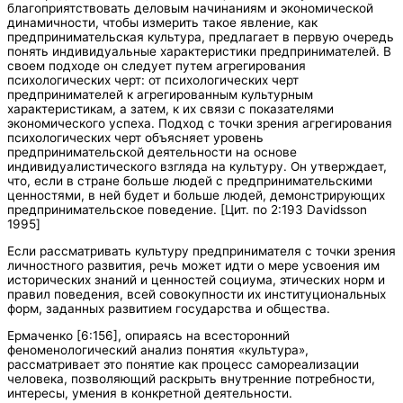
благоприятствовать деловым начинаниям и экономической
динамичности, чтобы измерить такое явление, как
предпринимательская культура, предлагает в первую очередь
понять индивидуальные характеристики предпринимателей. В
своем подходе он следует путем агрегирования
психологических черт: от психологических черт
предпринимателей к агрегированным культурным
характеристикам, а затем, к их связи с показателями
экономического успеха. Подход с точки зрения агрегирования
психологических черт объясняет уровень
предпринимательской деятельности на основе
индивидуалистического взгляда на культуру. Он утверждает,
что, если в стране больше людей с предпринимательскими
ценностями, в ней будет и больше людей, демонстрирующих
предпринимательское поведение. [Цит. по 2:193 Davidsson
1995]
Если рассматривать культуру предпринимателя с точки зрения
личностного развития, речь может идти о мере усвоения им
исторических знаний и ценностей социума, этических норм и
правил поведения, всей совокупности их институциональных
форм, заданных развитием государства и общества.
Ермаченко [6:156], опираясь на всесторонний
феноменологический анализ понятия «культура»,
рассматривает это понятие как процесс самореализации
человека, позволяющий раскрыть внутренние потребности,
интересы, умения в конкретной деятельности.