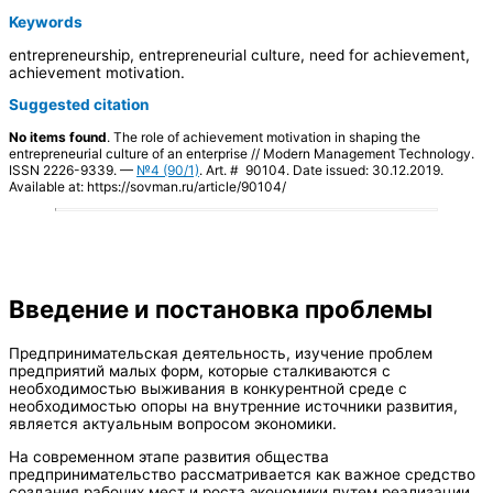
Keywords
entrepreneurship, entrepreneurial culture, need for achievement,
achievement motivation.
Suggested citation
No items found
. The role of achievement motivation in shaping the
entrepreneurial culture of an enterprise // Modern Management Technology.
ISSN 2226-9339. —
№4 (90/1)
. Art. # 90104. Date issued: 30.12.2019.
Available at: https://sovman.ru/article/90104/
Введение и постановка проблемы
Предпринимательская деятельность, изучение проблем
предприятий малых форм, которые сталкиваются с
необходимостью выживания в конкурентной среде с
необходимостью опоры на внутренние источники развития,
является актуальным вопросом экономики.
На современном этапе развития общества
предпринимательство рассматривается как важное средство
создания рабочих мест и роста экономики путем реализации