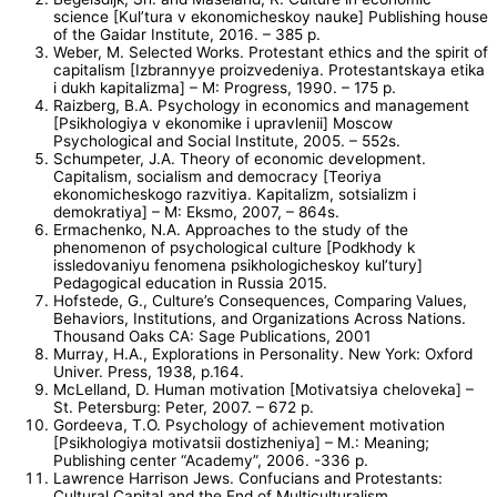
science [Kul’tura v ekonomicheskoy nauke] Publishing house
of the Gaidar Institute, 2016. – 385 p.
Weber, M. Selected Works. Protestant ethics and the spirit of
capitalism [Izbrannyye proizvedeniya. Protestantskaya etika
i dukh kapitalizma] – M: Progress, 1990. – 175 p.
Raizberg, B.A. Psychology in economics and management
[Psikhologiya v ekonomike i upravlenii] Moscow
Psychological and Social Institute, 2005. – 552s.
Schumpeter, J.A. Theory of economic development.
Capitalism, socialism and democracy [Teoriya
ekonomicheskogo razvitiya. Kapitalizm, sotsializm i
demokratiya] – M: Eksmo, 2007, – 864s.
Ermachenko, N.A. Approaches to the study of the
phenomenon of psychological culture [Podkhody k
issledovaniyu fenomena psikhologicheskoy kul’tury]
Pedagogical education in Russia 2015.
Hofstede, G., Culture’s Consequences, Comparing Values,
Behaviors, Institutions, and Organizations Across Nations.
Thousand Oaks CA: Sage Publications, 2001
Murray, H.A., Explorations in Personality. New York: Oxford
Univer. Press, 1938, p.164.
McLelland, D. Human motivation [Motivatsiya cheloveka] –
St. Petersburg: Peter, 2007. – 672 p.
Gordeeva, T.O. Psychology of achievement motivation
[Psikhologiya motivatsii dostizheniya] – M.: Meaning;
Publishing center “Academy”, 2006. -336 p.
Lawrence Harrison Jews. Confucians and Protestants:
Cultural Capital and the End of Multiculturalism