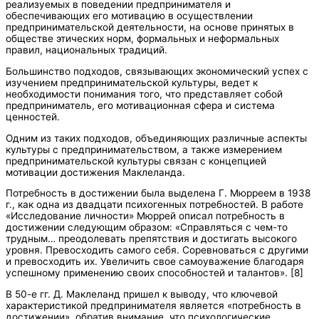
реализуемых в поведении предпринимателя и
обеспечивающих его мотивацию в осуществлении
предпринимательской деятельности, на основе принятых в
обществе этических норм, формальных и неформальных
правил, национальных традиций.
Большинство подходов, связывающих экономический успех с
изучением предпринимательской культуры, ведет к
необходимости понимания того, что представляет собой
предприниматель, его мотивационная сфера и система
ценностей.
Одним из таких подходов, объединяющих различные аспекты
культуры с предпринимательством, а также измерением
предпринимательской культуры связан с концепцией
мотивации достижения Маклеланда.
Потребность в достижении была выделена Г. Мюрреем в 1938
г., как одна из двадцати психогенных потребностей. В работе
«Исследование личности» Мюррей описал потребность в
достижении следующим образом: «Справляться с чем-то
трудным… преодолевать препятствия и достигать высокого
уровня. Превосходить самого себя. Соревноваться с другими
и превосходить их. Увеличить свое самоуважение благодаря
успешному применению своих способностей и талантов». [8]
В 50-е гг. Д. Маклеланд пришел к выводу, что ключевой
характеристикой предпринимателя является «потребность в
достижении», обратив внимание, что психологические