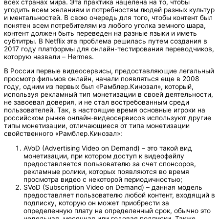
всех странах мира. Эта практика нацелена на то, чтобы
угодить всем желаниям и потребностям людей разных культур
и ментальностей. В свою очередь для того, чтобы контент был
понятен всем потребителям из любого уголка земного шара,
контент должен быть переведен на разные языки и иметь
субтитры. В Netflix эта проблема решилась путем создания в
2017 году платформы для онлайн-тестирования переводчиков,
которую назвали – Hermes.
В России первые видеосервисы, предоставляющие легальный
просмотр фильмов онлайн, начали появляться еще в 2008
году, одним из первых был «Рамблер.Кинозал», который,
используя рекламный тип монетизации в своей деятельности,
не завоевал доверия, и не стал востребованным среди
пользователей. Так, в настоящие время основные игроки на
российском рынке онлайн-видеосервисов используют другие
типы монетизации, отличающиеся от типа монетизации
свойственного «Рамблер.Кинозал»:
AVoD (Advertising Video on Demand) – это такой вид
монетизации, при котором доступ к видеофайлу
предоставляется пользователю за счет спонсоров,
рекламные ролики, которых появляются во время
просмотра видео с некоторой периодичностью;
SVoD (Subscription Video on Demand) – данная модель
предоставляет пользователю любой контент, входящий в
подписку, которую он может приобрести за
определенную плату на определенный срок, обычно это
недельная, месячная или годовая подписки. Также