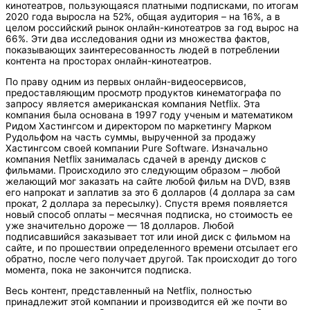
кинотеатров, пользующаяся платными подписками, по итогам
2020 года выросла на 52%, общая аудитория – на 16%, а в
целом российский рынок онлайн-кинотеатров за год вырос на
66%. Эти два исследования одни из множества фактов,
показывающих заинтересованность людей в потреблении
контента на просторах онлайн-кинотеатров.
По праву одним из первых онлайн-видеосервисов,
предоставляющим просмотр продуктов кинематографа по
запросу является американская компания Netflix. Эта
компания была основана в 1997 году ученым и математиком
Ридом Хастингсом и директором по маркетингу Марком
Рудольфом на часть суммы, вырученной за продажу
Хастингсом своей компании Pure Software. Изначально
компания Netflix занималась сдачей в аренду дисков с
фильмами. Происходило это следующим образом – любой
желающий мог заказать на сайте любой фильм на DVD, взяв
его напрокат и заплатив за это 6 долларов (4 доллара за сам
прокат, 2 доллара за пересылку). Спустя время появляется
новый способ оплаты – месячная подписка, но стоимость ее
уже значительно дороже — 18 долларов. Любой
подписавшийся заказывает тот или иной диск с фильмом на
сайте, и по прошествии определенного времени отсылает его
обратно, после чего получает другой. Так происходит до того
момента, пока не закончится подписка.
Весь контент, представленный на Netflix, полностью
принадлежит этой компании и производится ей же почти во