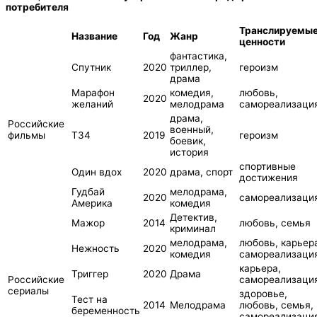
потребителя
Транслируемы
Название
Год
Жанр
ценности
фантастика,
Спутник
2020
триллер,
героизм
драма
Марафон
комедия,
любовь,
2020
желаний
мелодрама
самореализаци
драма,
Российские
военный,
фильмы
Т34
2019
героизм
боевик,
история
спортивные
Один вдох
2020
драма, спорт
достижения
Гудбай
мелодрама,
2020
самореализаци
Америка
комедия
Детектив,
Мажор
2014
любовь, семья
криминал
мелодрама,
любовь, карьер
Нежность
2020
комедия
самореализаци
карьера,
Триггер
2020
Драма
Российские
самореализаци
сериалы
здоровье,
Тест на
2014
Мелодрама
любовь, семья,
беременность
самореализаци