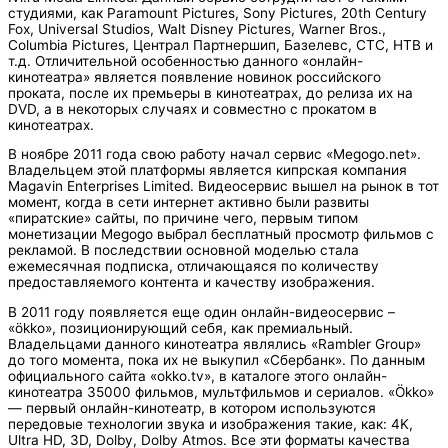
студиями, как Paramount Pictures, Sony Pictures, 20th Century
Fox, Universal Studios, Walt Disney Pictures, Warner Bros.,
Columbia Pictures, Централ Партнершип, Базелевс, СТС, НТВ и
т.д. Отличительной особенностью данного «онлайн-
кинотеатра» является появление новинок российского
проката, после их премьеры в кинотеатрах, до релиза их на
DVD, а в некоторых случаях и совместно с прокатом в
кинотеатрах.
В ноябре 2011 года свою работу начал сервис «Megogo.net».
Владельцем этой платформы является кипрская компания
Magavin Enterprises Limited. Видеосервис вышел на рынок в тот
момент, когда в сети интернет активно были развиты
«пиратские» сайты, по причине чего, первым типом
монетизации Megogo выбрал бесплатный просмотр фильмов с
рекламой. В последствии основной моделью стала
ежемесячная подписка, отличающаяся по количеству
предоставляемого контента и качеству изображения.
В 2011 году появляется еще один онлайн-видеосервис –
«ökko», позиционирующий себя, как премиальный.
Владельцами данного кинотеатра являлись «Rambler Group»
до того момента, пока их не выкупил «Сбербанк». По данным
официального сайта «okko.tv», в каталоге этого онлайн-
кинотеатра 35000 фильмов, мультфильмов и сериалов. «Ökko»
— первый онлайн-кинотеатр, в котором используются
передовые технологии звука и изображения такие, как: 4K,
Ultra HD, 3D, Dolby, Dolby Atmos. Все эти форматы качества