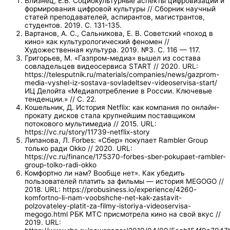
Близнец, Е.В. Социокультурные аспекты цифровизации и
формирования цифровой культуры // Сборник научный
статей преподавателей, аспирантов, магистрантов,
студентов. 2019. С. 131-135.
Вартанов, А. С., Сальникова, Е. В. Советский «поход в
кино» как культурологический феномен //
Художественная культура. 2019. №3. С. 116 — 117.
Григорьев, М. «Газпром-медиа» вышел из состава
совладельцев видеосервиса START // 2020. URL:
https://telesputnik.ru/materials/companies/news/gazprom-
media-vyshel-iz-sostava-sovladeltsev-videoservisa-start/
ИЦ Делойта «Медиапотребление в России. Ключевые
тенденции.» // С. 22.
Кошельник, Д. История Netflix: как компания по онлайн-
прокату дисков стала крупнейшим поставщиком
потокового мультимедиа // 2015. URL:
https://vc.ru/story/11739-netflix-story
Липанова, Л. Forbes: «Сбер» покупает Rambler Group
только ради Okko // 2020. URL:
https://vc.ru/finance/175370-forbes-sber-pokupaet-rambler-
group-tolko-radi-okko
Комфортно ли нам? Вообще нет». Как убедить
пользователей платить за фильмы — история MEGOGO //
2018. URL: https://probusiness.io/experience/4260-
komfortno-li-nam-voobshche-net-kak-zastavit-
polzovateley-platit-za-filmy-istoriya-videoservisa-
megogo.html РБК МТС присмотрела кино на свой вкус //
2019. URL: