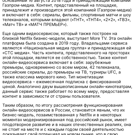
основанный 16 августа 2018 года и принадлежащий компании
Газпром-медиа. Контент, представленный на площадке,
принадлежит и производится этой компанией (Газпром-медиа)
и включает в себя: сериалы, фильмы, спортивные матчи и шоу
телеканалов, которыми владеют («ТНТ», «ТНТ4», «2×2», «ТВ3»,
«Матч ТВ» и «МАТЧ ПРЕМЬЕР»).
Еще одним видеосервисом, который также построен на
близкой Netflix бизнес-модели, выступает More TV. Эта онлайн
платформа была создана в 2019 году. Владельцами сервиса
являются «Национальная медиа группа» и принадлежащая ей
«СТС медиа». Часть контента, представленного на просторах
этой площадки, является ее собственностью. Также контент
онлайн-видеосервиса включает в себя: зарубежные
премьеры, одновременно со всем миром, 42 телеканала,
российские сериалы, до премьеры на ТВ, турниры UFC, а
также классика мирового кино. Тип монетизации
видеосервиса – ежемесячная подписка с фиксированной
ценой. Аналогично двум вышеописанным онлайн-кинотеатрам,
данный сервис также работает по всему миру, предоставляя
контент в зависимости от страны пользователя.
Таким образом, по итогу рассмотрения функционирования
онлайн-видеосервисов в России, становится явным, что их
бизнес-модель, позаимствованная у Netflix и в некоторых
моментах модернизированная под российский рынок, имеет
плодотворное развитие и в наших отечественных реалиях, она
не стоит на месте и с каждым годом своей деятельностью
доказывает свой потенциал на новом рынке, что в свою