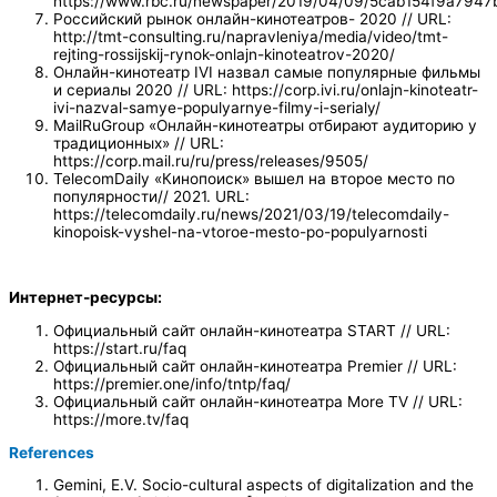
https://www.rbc.ru/newspaper/2019/04/09/5cab154f9a794
Российский рынок онлайн-кинотеатров- 2020 // URL:
http://tmt-consulting.ru/napravleniya/media/video/tmt-
rejting-rossijskij-rynok-onlajn-kinoteatrov-2020/
Онлайн-кинотеатр IVI назвал самые популярные фильмы
и сериалы 2020 // URL: https://corp.ivi.ru/onlajn-kinoteatr-
ivi-nazval-samye-populyarnye-filmy-i-serialy/
MailRuGroup «Онлайн-кинотеатры отбирают аудиторию у
традиционных» // URL:
https://corp.mail.ru/ru/press/releases/9505/
TelecomDaily «Кинопоиск» вышел на второе место по
популярности// 2021. URL:
https://telecomdaily.ru/news/2021/03/19/telecomdaily-
kinopoisk-vyshel-na-vtoroe-mesto-po-populyarnosti
Интернет-ресурсы:
Официальный сайт онлайн-кинотеатра START // URL:
https://start.ru/faq
Официальный сайт онлайн-кинотеатра Premier // URL:
https://premier.one/info/tntp/faq/
Официальный сайт онлайн-кинотеатра More TV // URL:
https://more.tv/faq
References
Gemini, E.V. Socio-cultural aspects of digitalization and the