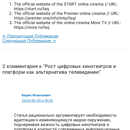
The official website of the START online cinema // URL:
https://start.ru/faq
The official website of the Premier online cinema // URL:
https://premier.one/info/tntp/faq/
The official website of the online cinema More TV // URL:
https://more.tv/faq
←
Предыдущая Публикация
Следующая Публикация
→
2 комментария к “Рост цифровых кинотеатров и
платформ как альтернатива телевидению”
Борис Игнатьевич
2024-05-30 в 16:29
Статья рационально аргументирует необходимость
адаптации к изменяющемуся медиа-окружению,
подчеркивая важность цифровых кинотеатров и
платформ в контексте современных информационных