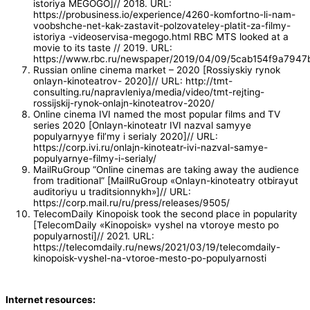
istoriya MEGOGO]// 2018. URL:
https://probusiness.io/experience/4260-komfortno-li-nam-
voobshche-net-kak-zastavit-polzovateley-platit-za-filmy-
istoriya -videoservisa-megogo.html RBC MTS looked at a
movie to its taste // 2019. URL:
https://www.rbc.ru/newspaper/2019/04/09/5cab154f9a794
Russian online cinema market – 2020 [Rossiyskiy rynok
onlayn-kinoteatrov- 2020]// URL: http://tmt-
consulting.ru/napravleniya/media/video/tmt-rejting-
rossijskij-rynok-onlajn-kinoteatrov-2020/
Online cinema IVI named the most popular films and TV
series 2020 [Onlayn-kinoteatr IVI nazval samyye
populyarnyye fil’my i serialy 2020]// URL:
https://corp.ivi.ru/onlajn-kinoteatr-ivi-nazval-samye-
populyarnye-filmy-i-serialy/
MailRuGroup “Online cinemas are taking away the audience
from traditional” [MailRuGroup «Onlayn-kinoteatry otbirayut
auditoriyu u traditsionnykh»]// URL:
https://corp.mail.ru/ru/press/releases/9505/
TelecomDaily Kinopoisk took the second place in popularity
[TelecomDaily «Kinopoisk» vyshel na vtoroye mesto po
populyarnosti]// 2021. URL:
https://telecomdaily.ru/news/2021/03/19/telecomdaily-
kinopoisk-vyshel-na-vtoroe-mesto-po-populyarnosti
Internet resources: