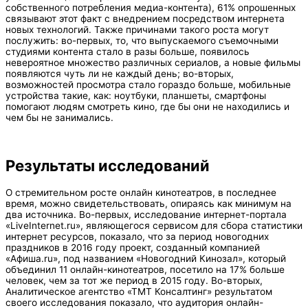
собственного потребления медиа-контента), 61% опрошенных
связывают этот факт с внедрением посредством интернета
новых технологий. Также причинами такого роста могут
послужить: во-первых, то, что выпускаемого съемочными
студиями контента стало в разы больше, появилось
невероятное множество различных сериалов, а новые фильмы
появляются чуть ли не каждый день; во-вторых,
возможностей просмотра стало гораздо больше, мобильные
устройства такие, как: ноутбуки, планшеты, смартфоны
помогают людям смотреть кино, где бы они не находились и
чем бы не занимались.
Результаты исследований
О стремительном росте онлайн кинотеатров, в последнее
время, можно свидетельствовать, опираясь как минимум на
два источника. Во-первых, исследование интернет-портала
«LiveInternet.ru», являющегося сервисом для сбора статистики
интернет ресурсов, показало, что за период новогодних
праздников в 2016 году проект, созданный компанией
«Афиша.ru», под названием «Новогодний Кинозал», который
объединил 11 онлайн-кинотеатров, посетило на 17% больше
человек, чем за тот же период в 2015 году. Во-вторых,
Аналитическое агентство «ТМТ Консалтинг» результатом
своего исследования показало, что аудитория онлайн-