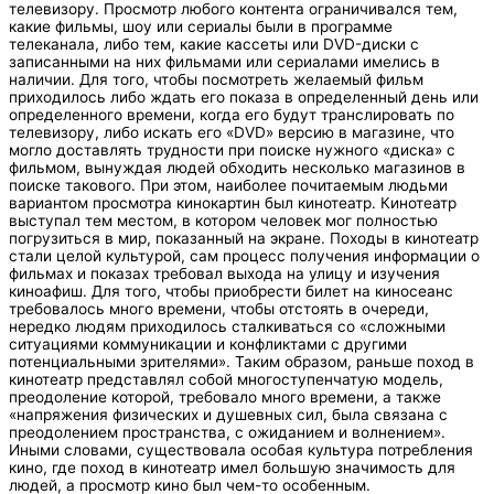
телевизору. Просмотр любого контента ограничивался тем,
какие фильмы, шоу или сериалы были в программе
телеканала, либо тем, какие кассеты или DVD-диски с
записанными на них фильмами или сериалами имелись в
наличии. Для того, чтобы посмотреть желаемый фильм
приходилось либо ждать его показа в определенный день или
определенного времени, когда его будут транслировать по
телевизору, либо искать его «DVD» версию в магазине, что
могло доставлять трудности при поиске нужного «диска» с
фильмом, вынуждая людей обходить несколько магазинов в
поиске такового. При этом, наиболее почитаемым людьми
вариантом просмотра кинокартин был кинотеатр. Кинотеатр
выступал тем местом, в котором человек мог полностью
погрузиться в мир, показанный на экране. Походы в кинотеатр
стали целой культурой, сам процесс получения информации о
фильмах и показах требовал выхода на улицу и изучения
киноафиш. Для того, чтобы приобрести билет на киносеанс
требовалось много времени, чтобы отстоять в очереди,
нередко людям приходилось сталкиваться со «сложными
ситуациями коммуникации и конфликтами с другими
потенциальными зрителями». Таким образом, раньше поход в
кинотеатр представлял собой многоступенчатую модель,
преодоление которой, требовало много времени, а также
«напряжения физических и душевных сил, была связана с
преодолением пространства, с ожиданием и волнением».
Иными словами, существовала особая культура потребления
кино, где поход в кинотеатр имел большую значимость для
людей, а просмотр кино был чем-то особенным.