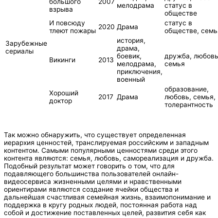
большого
2007
мелодрама
статус в
взрыва
обществе
И повсюду
статус в
2020
Драма
тлеют пожары
обществе, семь
история,
Зарубежные
драма,
сериалы
боевик,
дружба, любовь
Викинги
2013
мелодрама,
семья
приключения,
военный
образование,
Хороший
2017
Драма
любовь, семья,
доктор
толерантность
Так можно обнаружить, что существует определенная
иерархия ценностей, транслируемая российским и западным
контентом. Самыми популярными ценностями среди этого
контента являются: семья, любовь, самореализация и дружба.
Подобный результат может говорить о том, что для
подавляющего большинства пользователей онлайн-
видеосервиса жизненными целями и нравственными
ориентирами являются создание ячейки общества и
дальнейшая счастливая семейная жизнь, взаимопонимание и
поддержка в кругу родных людей, постоянная работа над
собой и достижение поставленных целей, развития себя как