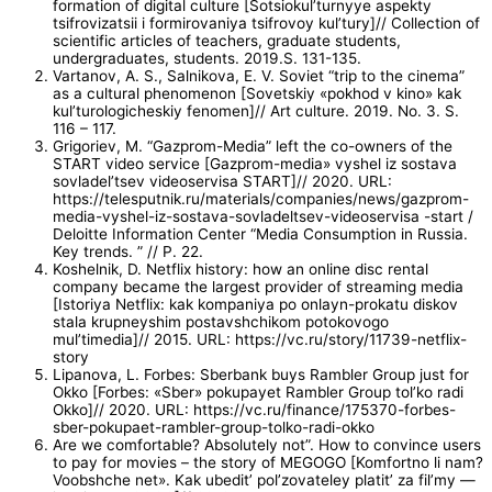
formation of digital culture [Sotsiokul’turnyye aspekty
tsifrovizatsii i formirovaniya tsifrovoy kul’tury]// Collection of
scientific articles of teachers, graduate students,
undergraduates, students. 2019.S. 131-135.
Vartanov, A. S., Salnikova, E. V. Soviet “trip to the cinema”
as a cultural phenomenon [Sovetskiy «pokhod v kino» kak
kul’turologicheskiy fenomen]// Art culture. 2019. No. 3. S.
116 – 117.
Grigoriev, M. “Gazprom-Media” left the co-owners of the
START video service [Gazprom-media» vyshel iz sostava
sovladel’tsev videoservisa START]// 2020. URL:
https://telesputnik.ru/materials/companies/news/gazprom-
media-vyshel-iz-sostava-sovladeltsev-videoservisa -start /
Deloitte Information Center “Media Consumption in Russia.
Key trends. ” // P. 22.
Koshelnik, D. Netflix history: how an online disc rental
company became the largest provider of streaming media
[Istoriya Netflix: kak kompaniya po onlayn-prokatu diskov
stala krupneyshim postavshchikom potokovogo
mul’timedia]// 2015. URL: https://vc.ru/story/11739-netflix-
story
Lipanova, L. Forbes: Sberbank buys Rambler Group just for
Okko [Forbes: «Sber» pokupayet Rambler Group tol’ko radi
Okko]// 2020. URL: https://vc.ru/finance/175370-forbes-
sber-pokupaet-rambler-group-tolko-radi-okko
Are we comfortable? Absolutely not”. How to convince users
to pay for movies – the story of MEGOGO [Komfortno li nam?
Voobshche net». Kak ubedit’ pol’zovateley platit’ za fil’my —