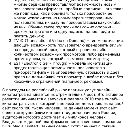
многие сервисы предоставляют возможность новым
пользователям оформлять пробные подписки – это такая
же подписка, как и обычная, только приобрести ее
можно исключительно новым зарегистрированным
пользователям, ни разу не приобретавшим какую-либо
из них. Обычно такие подписки возможно оформить
сроком на три дня или одну неделю, далее придется
платить деньги;
TVoD (Transactional Video on Demand) – тип монетизации,
дающий возможность пользователю арендовать фильм
на определенный срок, который ограничен либо
количеством возможных просмотров, либо временным
промежутком, за который его можно посмотреть;
EST (Electronic Sell-Through) – модель монетизации,
предоставляющая возможность пользователю
приобрести фильм за определенную стоимость и дает
право на дальнейший его просмотр в любое время и без
каких-либо ограничений (например, рекламы).
С приходом на российский рынок платных услуг онлайн-
кинотеатров начинается их стремительный рост. Это активное
развитие начинается с запуска в феврале 2010 года онлайн-
кинотеатра «ivi.ru», который в первый же день привлек на свой
сайт около 180 тысяч человек. На данный момент этот сайт
является крупнейшим интернет видео-сервисом в России,
аудитория которого достигает 48 миллионов человек.
Владельцем данной платформы является кипрская компания
Ivi.ru Media Limited. Данный сервис сотрудничает с такими