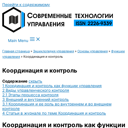
Перейти к содержимому
Main Menu
Главная страница
»
Энциклопедия управления
»
Основы управления
»
Функции
управления
»
Координация и контроль
Координация и контроль
Содержание
скрыть
1
Координация и контроль как функции управления
2
Виды управленческого контроля
2.1
Этапы процесса контроля
3
Внешний и внутренний контроль
3.1
Координация и ее роль во внутреннем и во внешнем
контроле
4
Статьи в журнале по теме Координация и контроль
Координация и контроль как функции