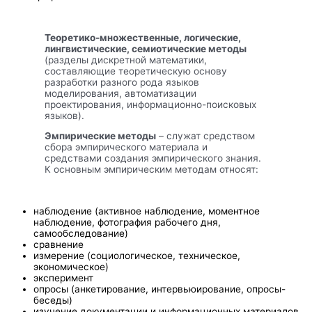
Теоретико-множественные, логические,
лингвистические, семиотические методы
(разделы дискретной математики,
составляющие теоретическую основу
разработки разного рода языков
моделирования, автоматизации
проектирования, информационно-поисковых
языков).
Эмпирические методы
– служат средством
сбора эмпирического материала и
средствами создания эмпирического знания.
К основным эмпирическим методам относят:
наблюдение (активное наблюдение, моментное
наблюдение, фотография рабочего дня,
самообследование)
сравнение
измерение (социологическое, техническое,
экономическое)
эксперимент
опросы (анкетирование, интервьюирование, опросы-
беседы)
изучение документации и информационных материалов