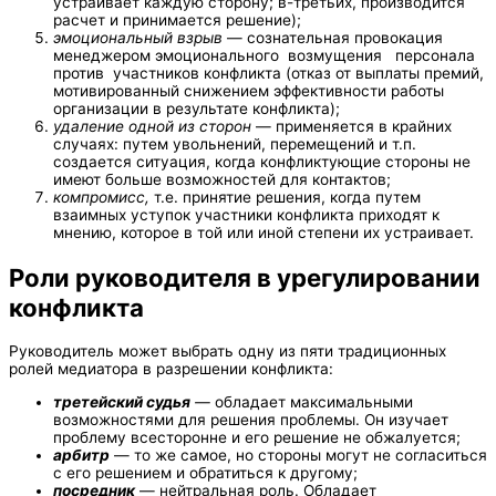
устраивает каждую сторону; в-третьих, производится
расчет и принимается решение);
эмоциональный взрыв
— сознательная провокация
менеджером эмоционального возмущения персонала
против участников конфликта (отказ от выплаты премий,
мотивированный снижением эффективности работы
организации в результате конфликта);
удаление одной из сторон
— применяется в крайних
случаях: путем увольнений, перемещений и т.п.
создается ситуация, когда конфликтующие стороны не
имеют больше возможностей для контактов;
компромисс,
т.е. принятие решения, когда путем
взаимных уступок участники конфликта приходят к
мнению, которое в той или иной степени их устраивает.
Роли руководителя в урегулировании
конфликта
Руководитель может выбрать одну из пяти традиционных
ролей медиатора в разрешении конфликта:
третейский судья
—
обладает максимальными
возможностями для решения проблемы. Он изучает
проблему всесторонне и его решение не обжалуется;
арбитр
— то же самое, но стороны могут не согласиться
с его решением и обратиться к другому;
посредник
— нейтральная роль. Обладает