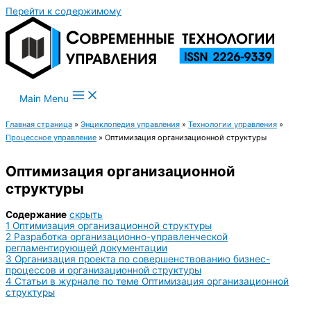
Перейти к содержимому
Main Menu
Главная страница
»
Энциклопедия управления
»
Технологии управления
»
Процессное управление
»
Оптимизация организационной структуры
Оптимизация организационной
структуры
Содержание
скрыть
1
Оптимизация организационной структуры
2
Разработка организационно-управленческой
регламентирующей документации
3
Организация проекта по совершенствованию бизнес-
процессов и организационной структуры
4
Статьи в журнале по теме Оптимизация организационной
структуры