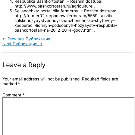
Respublika Bashkortostan. – Rezhim dostupa:
http://www.bashkortostan.ru/agriculture .
Selianochka: portal dlia fermerov. – Rezhim dostupa:
http://fermer02.ru/pomow-fermeram/5559-razvitie-
selskohozyaystvennoy-snabzhenchesko-sbytovoy-
kooperacii-lichnyh-podsobnyh-hozyaystv-respubliki-
bashkortostan-na-2012-2014-gody.html .
←
Previous Публикация
Next Публикация
→
Leave a Reply
Your email address will not be published.
Required fields are
marked
*
Comment
*