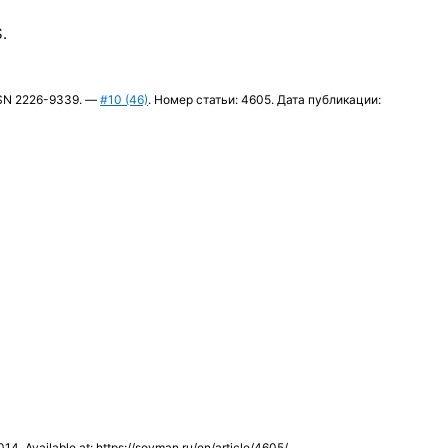
.
SSN 2226-9339. —
#10 (46)
. Номер статьи: 4605. Дата публикации:
014. Available at: https://sovman.ru/en/article/4605/