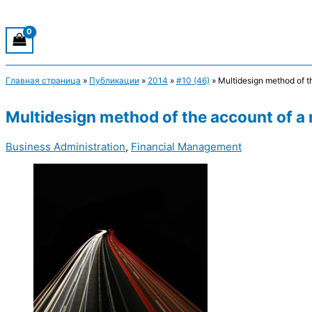
Главная страница
»
Публикации
»
2014
»
#10 (46)
»
Multidesign method of t
Multidesign method of the account of a
Business Administration
,
Financial Management