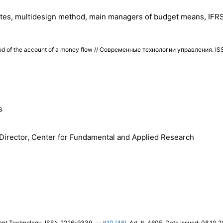
ributes, multidesign method, main managers of budget means, IFRS
d of the account of a money flow // Современные технологии управления. I
s
 Director, Center for Fundamental and Applied Research
ment Technology. ISSN 2226-9339. —
#10 (46)
. Art. # 4605. Date issued: 08.10.2