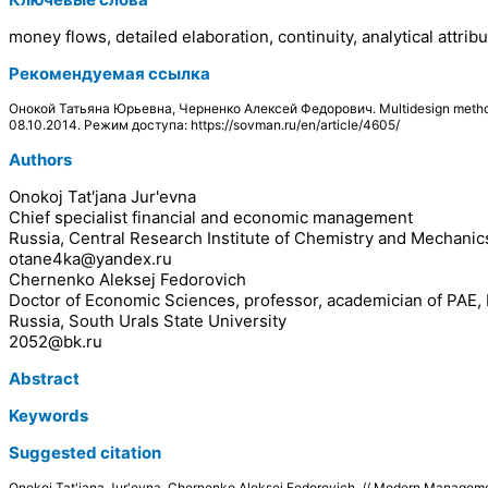
money flows, detailed elaboration, continuity, analytical att
Рекомендуемая ссылка
Онокой Татьяна Юрьевна, Черненко Алексей Федорович. Multidesign metho
08.10.2014. Режим доступа: https://sovman.ru/en/article/4605/
Authors
Onokoj Tat'jana Jur'evna
Chief specialist financial and economic management
Russia, Central Research Institute of Chemistry and Mechanic
otane4ka@yandex.ru
Chernenko Aleksej Fedorovich
Doctor of Economic Sciences, professor, academician of PAE,
Russia, South Urals State University
2052@bk.ru
Abstract
Keywords
Suggested citation
Onokoj Tat'jana Jur'evna, Chernenko Aleksej Fedorovich. // Modern Manage