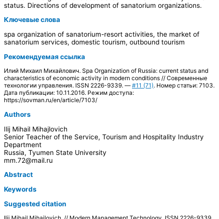
status. Directions of development of sanatorium organizations.
Ключевые слова
spa organization of sanatorium-resort activities, the market of
sanatorium services, domestic tourism, outbound tourism
Рекомендуемая ссылка
Илий Михаил Михайлович. Spa Organization of Russia: current status and
characteristics of economic activity in modern conditions // Современные
технологии управления. ISSN 2226-9339. —
#11 (71)
. Номер статьи: 7103.
Дата публикации: 10.11.2016. Режим доступа:
https://sovman.ru/en/article/7103/
Authors
Ilij Mihail Mihajlovich
Senior Teacher of the Service, Tourism and Hospitality Industry
Department
Russia, Tyumen State University
mm.72@mail.ru
Abstract
Keywords
Suggested citation
Ilij Mihail Mihajlovich. // Modern Management Technology. ISSN 2226-9339.