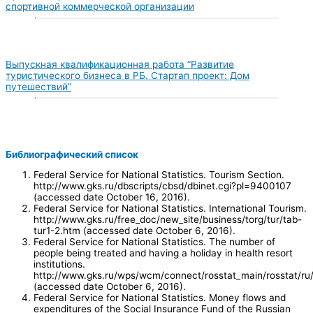
спортивной коммерческой организации
Выпускная квалификационная работа “Развитие
туристического бизнеса в РБ. Стартап проект: Дом
путешествий”
Библиографический список
Federal Service for National Statistics. Tourism Section.
http://www.gks.ru/dbscripts/cbsd/dbinet.cgi?pl=9400107
(accessed date October 16, 2016).
Federal Service for National Statistics. International Tourism.
http://www.gks.ru/free_doc/new_site/business/torg/tur/tab-
tur1-2.htm (accessed date October 6, 2016).
Federal Service for National Statistics. The number of
people being treated and having a holiday in health resort
institutions.
http://www.gks.ru/wps/wcm/connect/rosstat_main/rosstat/ru/st
(accessed date October 6, 2016).
Federal Service for National Statistics. Money flows and
expenditures of the Social Insurance Fund of the Russian