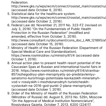
Federation.
http://www.gks.ru/wps/wcm/connect/rosstat_main/rosstat/ru/st
(accessed date October 6, 2016).
Statistical data for the healthcare system.
http://www.gks.ru/wps/wcm/connect/rosstat_main/rosstat/ru/s
(accessed date October 2, 2016).
Federal Law dd. November 21, 2011 No. 323-FZ (revised on
July 3, 2016) “On the Fundamentals of Public Health
Protection in the Russian Federation” (modified and
amended, effective from October 3, 2016).
http://www.consultant.ru/document/cons_doc_LAW_12189
(accessed date October 15, 2016).
Ministry of Health of the Russian Federation (Department of
Special Medical Care and Standardization).
https://www.rosminzdrav.ru/ministry/61/4 (accessed date
October 1, 2016).
Annual action plan to present health resort potential of the
Caucasian Spas at Russian and international tourist fairs in
2016. https://www.rosminzdrav.ru/ministry/61/4/stranitsa-
857/ezhegodnyy-plan-meropriyatiy-po-predstavleniyu-
sanatorno-kurortnogo-potentsiala-kavkazskih-mineralnyh-
vod-v-rossiyskih-i-mezhdunarodnyh-turisticheskih-
vystavkah-na-2016-god-punkt-2-plana-meropriyatiy
(accessed date October 1, 2016).
Order of the Ministry of Health of the Russian Federation
(Minzdrav of Russia) dd. August 6, 2013 No. 529n, Moscow
“On the Approval of Medical Institution Nomenclature”,
Rossiyskaya Gazeta, October 7, 2013, 6200 (224)17.